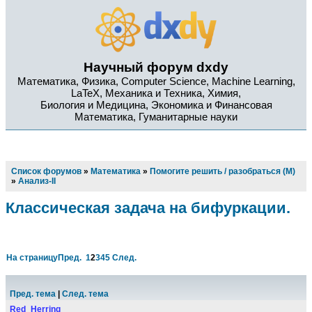
Научный форум dxdy
Математика, Физика, Computer Science, Machine Learning,
LaTeX, Механика и Техника, Химия,
Биология и Медицина, Экономика и Финансовая
Математика, Гуманитарные науки
Список форумов
»
Математика
»
Помогите решить / разобраться (М)
»
Анализ-II
Классическая задача на бифуркации.
На страницу
Пред.
1
2
3
4
5
След.
Пред. тема
|
След. тема
Red_Herring