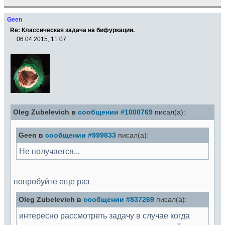
Geen
Re: Классическая задача на бифуркации.
06.04.2015, 11:07
Oleg Zubelevich в
сообщении #1000769
писал(а):
Geen в
сообщении #999833
писал(а):
Не получается...
попробуйте еще раз
Oleg Zubelevich в
сообщении #837269
писал(а):
интересно рассмотреть задачу в случае когда