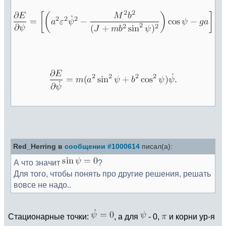
Red_Herring в
сообщении #1000614
писал(а):
А что значит
?
Для того, чтобы понять про другие решения, решать
вовсе не надо..
Стационарные точки:
, а для
- 0,
и корни ур-я