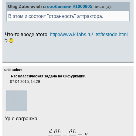
Oleg Zubelevich в
сообщении #1000805
писал(а):
В этом и состоит "странность" аттрактора.
Что-то вроде этого:
http://www.k-labs.ru/_tst/testode.html
?
unistudent
Re: Классическая задача на бифуркации.
07.04.2015, 14:29
Ур-е лагранжа