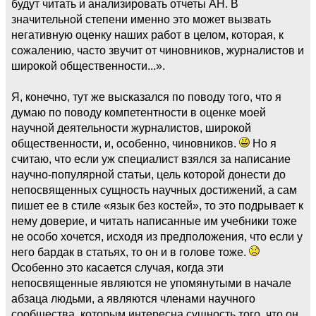
будут читать и анализировать отчеты АН. В
значительной степени именно это может вызвать
негативную оценку наших работ в целом, которая, к
сожалению, часто звучит от чиновников, журналистов и
широкой общественности...».
Я, конечно, тут же высказался по поводу того, что я
думаю по поводу компетентности в оценке моей
научной деятельности журналистов, широкой
общественности, и, особенно, чиновников.
Но я
считаю, что если уж специалист взялся за написание
научно-популярной статьи, цель которой донести до
непосвященных сущность научных достижений, а сам
пишет ее в стиле «язык без костей», то это подрывает к
нему доверие, и читать написанные им учебники тоже
не особо хочется, исходя из предположения, что если у
него бардак в статьях, то он и в голове тоже.
Особенно это касается случая, когда эти
непосвященные являются не упомянутыми в начале
абзаца людьми, а являются членами научного
сообщества, которым интересна сущность того, что он