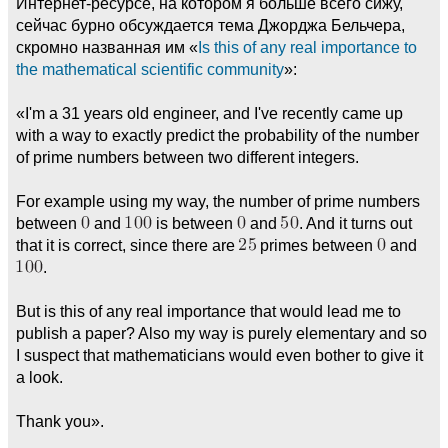
Интернет-ресурсе, на котором я больше всего сижу,
сейчас бурно обсуждается тема Джорджа Бельчера,
скромно названная им «
Is this of any real importance to
the mathematical scientific community
»:
«I'm a 31 years old engineer, and I've recently came up
with a way to exactly predict the probability of the number
of prime numbers between two different integers.
For example using my way, the number of prime numbers
between
and
is between
and
. And it turns out
that it is correct, since there are
primes between
and
.
But is this of any real importance that would lead me to
publish a paper? Also my way is purely elementary and so
I suspect that mathematicians would even bother to give it
a look.
Thank you».