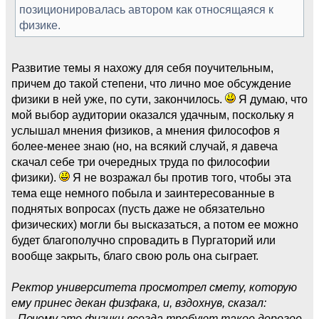
позиционировалась автором как относящаяся к
физике.
Развитие темы я нахожу для себя поучительным,
причем до такой степени, что лично мое обсуждение
физики в ней уже, по сути, закончилось.
Я думаю, что
мой выбор аудитории оказался удачным, поскольку я
услышал мнения физиков, а мнения философов я
более-менее знаю (но, на всякий случай, я давеча
скачал себе три очередных труда по философии
физики).
Я не возражал бы против того, чтобы эта
тема еще немного побыла и заинтересованные в
поднятых вопросах (пусть даже не обязательно
физических) могли бы высказаться, а потом ее можно
будет благополучно спровадить в Пургаторий или
вообще закрыть, благо свою роль она сыграет.
Ректор университета просмотрел смету, которую
ему принес декан физфака, и, вздохнув, сказал:
- Почему это физики всегда требуют такое дорогое