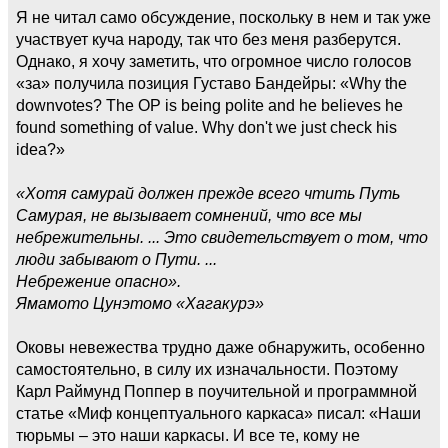
Я не читал само обсуждение, поскольку в нем и так уже
участвует куча народу, так что без меня разберутся.
Однако, я хочу заметить, что огромное число голосов
«за» получила позиция Густаво Бандейры: «Why the
downvotes? The OP is being polite and he believes he
found something of value. Why don't we just check his
idea?»
«Хотя самурай должен прежде всего чтить Путь
Самурая, не вызывает сомнений, что все мы
небрежительны. ... Это свидетельствует о том, что
люди забывают о Пути. ...
Небрежение опасно».
Ямамото Цунэтомо «Хагакурэ»
Оковы невежества трудно даже обнаружить, особенно
самостоятельно, в силу их изначальности. Поэтому
Карл Раймунд Поппер в поучительной и программной
статье «Миф концептуального каркаса» писал: «Наши
тюрьмы – это наши каркасы. И все те, кому не