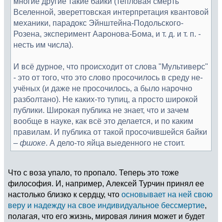
многие другие такие байки (тепловая смерть
Вселенной, эвереттовская интерпретация квантовой
механики, парадокс Эйнштейна-Подольского-
Розена, эксперимент Ааронова-Бома, и т. д. и т. п. -
несть им числа).
И всё дурное, что происходит от слова "Мультиверс"
- это от того, что это слово просочилось в среду не-
учёных (и даже не просочилось, а было нарочно
разболтано). Не каких-то тупиц, а просто широкой
публики. Широкая публика не знает, что и зачем
вообще в науке, как всё это делается, и по каким
правилам. И публика от такой просочившейся байки
–
фшоке
. А дело-то яйца выеденного не стоит.
Что с воза упало, то пропало. Теперь это тоже
философия. И, например, Алексей Турчин принял ее
настолько близко к сердцу, что
основывает на ней свою
веру и надежду на свое индивидуальное бессмертие
,
полагая, что его жизнь, мировая линия может и будет