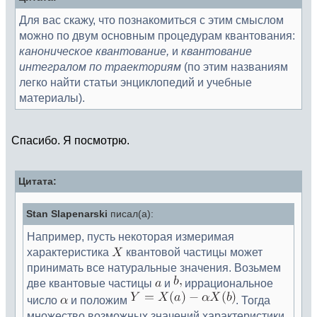
Для вас скажу, что познакомиться с этим смыслом
можно по двум основным процедурам квантования:
каноническое квантование,
и
квантование
интегралом по траекториям
(по этим названиям
легко найти статьи энциклопедий и учебные
материалы).
Спасибо. Я посмотрю.
Цитата:
Stan Slapenarski
писал(а):
Например, пусть некоторая измеримая
характеристика
квантовой частицы может
принимать все натуральные значения. Возьмем
две квантовые частицы
и
иррациональное
число
и положим
. Тогда
множество возможных значений характеристики