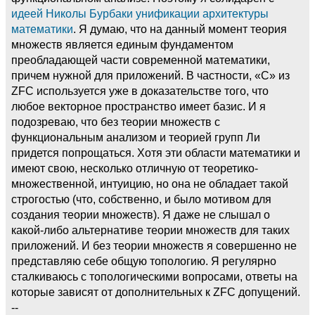
идеей Николы Бурбаки унификации архитектуры
математики
. Я думаю, что на данный момент теория
множеств является единым фундаментом
преобладающей части современной математики,
причем нужной для приложений. В частности, «С» из
ZFC используется уже в доказательстве того, что
любое векторное пространство имеет базис. И я
подозреваю, что без теории множеств с
функциональным анализом и теорией групп Ли
придется попрощаться. Хотя эти области математики и
имеют свою, несколько отличную от теоретико-
множественной, интуицию, но она не обладает такой
строгостью (что, собственно, и было мотивом для
создания теории множеств). Я даже не слышал о
какой-либо альтернативе теории множеств для таких
приложений. И без теории множеств я совершенно не
представляю себе общую топологию. Я регулярно
сталкиваюсь с топологическими вопросами, ответы на
которые зависят от дополнительных к ZFC допущений.
--