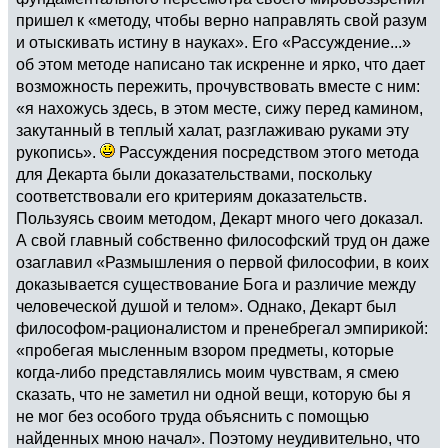
пришел к «методу, чтобы верно направлять свой разум
и отыскивать истину в науках». Его «Рассуждение...»
об этом методе написано так искренне и ярко, что дает
возможность пережить, прочувствовать вместе с ним:
«я нахожусь здесь, в этом месте, сижу перед камином,
закутанный в теплый халат, разглаживаю руками эту
рукопись».
Рассуждения посредством этого метода
для Декарта были доказательствами, поскольку
соответствовали его критериям доказательств.
Пользуясь своим методом, Декарт много чего доказал.
А свой главный собственно философский труд он даже
озаглавил «Размышления о первой философии, в коих
доказывается существование Бога и различие между
человеческой душой и телом». Однако, Декарт был
философом-рационалистом и пренебрегал эмпирикой:
«пробегая мысленным взором предметы, которые
когда-либо представлялись моим чувствам, я смею
сказать, что не заметил ни одной вещи, которую бы я
не мог без особого труда объяснить с помощью
найденных мною начал». Поэтому неудивительно, что