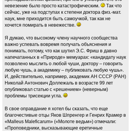
невезение было просто катастрофическим.
Так что
сейчас, уже на подступах к степени доктора физ.-мат.
наук, мне приходится быть самоучкой, так как не
хочется помирать в невежестве.
Я думаю, что высокому члену научного сообщества
важно успевать вовремя получать объяснения и
понимать, потому, что как шутил Э.С. Фриш в давно
напечатанных в «Природе» мемуарах: «кандидату наук
позволено мыслить о любой чуши, доктору – говорить
любую чушь, а академику – публиковать любую чушь».
И, действительно, например, академик АН СССР (РАН)
Николай Антонович Доллежаль в возрасте 99 лет
опубликовал статью с «решением» (неверным)
проблемы трисекции угла.
В свое оправдание я хотел бы сказать, что еще
благочестивые отцы Яков Шпренгер и Генрих Крамер в
«Malleus Maleficarum» («Молоте ведьм») отмечали:
«Проповедники, высказывающие еретичные