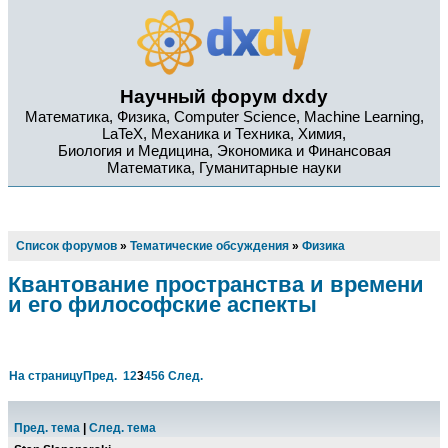
Научный форум dxdy
Математика, Физика, Computer Science, Machine Learning,
LaTeX, Механика и Техника, Химия,
Биология и Медицина, Экономика и Финансовая
Математика, Гуманитарные науки
Список форумов
»
Тематические обсуждения
»
Физика
Квантование пространства и времени
и его философские аспекты
На страницу
Пред.
1
2
3
4
5
6
След.
Пред. тема
|
След. тема