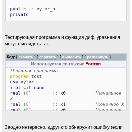
public
::
eyler_n
private
contains
!Подпрограмма решения диф. уравнения
Тестирующая программа и функция диф. уравнения
subroutine
eyler_n
(
x0, x1, n, y0, y1,
могут выглядеть так.
error
)
real
(
8
)
,
intent
(
in
)
::
x0
!
Код:
[
скачать
] [
спрятать
]
[
выделить
]
[
развернуть
]
Начальное Х
Используется синтаксис
Fortran
real
(
8
)
,
intent
(
in
)
::
x1
!
Конечное Х
!Главная программа
real
(
8
)
,
intent
(
in
)
::
y0
!
program
test
Начальное Y
use
eyler
real
(
8
)
,
intent
(
out
)
::
y1
!
implicit
none
Искомое Y
real
(
8
)
::
x0
!Начальное
real
(
8
)
::
x
!
X
Текущее X
real
(
8
)
::
x1
!Конечное X
real
(
8
)
::
y
!
real
(
8
)
::
y0
!Начальное
Текущее Y
Y
real
(
8
)
::
h
!
real
(
8
)
::
y1
!Конечное Y
Шаг интегрирования
integer
::
n
!Число
Заодно интересно, вдруг кто обнаружит ошибку (если
integer
::
n
!