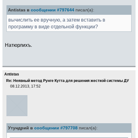
Antistas в
сообщении #797644
писал(а):
вычислить ее вручную, а затем вставить в
программу в виде отдельной функции?
Натюрлихъ.
Antistas
Re: Неявный метод Рунге Кутта для решения жесткой системы ДУ
08.12.2013, 17:52
Утундрий в
сообщении #797708
писал(а):