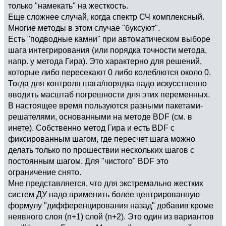
только "намекать" на жесткость.
Еще сложнее случай, когда спектр СЧ комплексный.
Многие методы в этом случае "буксуют".
Есть "подводные камни" при автоматическом выборе
шага интегрирования (или порядка точности метода,
напр. у метода Гира). Это характерно для решений,
которые либо пересекают 0 либо колеблются около 0.
Тогда для контроля шага/порядка надо искусственно
вводить масштаб погрешности для этих переменных.
В настоящее время пользуются разными пакетами-
решателями, основанными на методе BDF (см. в
инете). Собственно метод Гира и есть BDF с
фиксированным шагом, где пересчет шага можно
делать только по прошествии нескольких шагов с
постоянным шагом. Для "чистого" BDF это
ограничение снято.
Мне представляется, что для экстремально жестких
систем ДУ надо применить более центрированную
формулу "дифференцирования назад" добавив кроме
неявного слоя (n+1) слой (n+2). Это один из вариантов