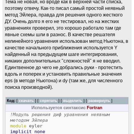
Тема не новая, но вроде как в верхней части списка,
поэтому отвечу. Как-то писал самый простой неявный
метод Эйлера, правда для решения одного жесткого
ДУ. Очень долго я его не тестировал, но на жестких
уравнениях проверил, это хорошо работало там где
явные схемы шли в разнос. В качестве решателя
нелинейного уравнения использован метод Ньютона, в
качестве начального приближения используется Y
найденный на предыдущем шаге интегрирования,
никаких дополнительных "сложностей" я не вводил.
Единтвенное до чего не добрались руки - протестить
вдоль и поперек и установить правильные значения
eps (в методе Ньютона) и dy (там же, для численного
поиска производной).
Код:
[
скачать
] [
спрятать
]
[
выделить
]
[
развернуть
]
Используется синтаксис
Fortran
!Модуль решения диф уравнения неявным
методом Эйлера
module
eyler
implicit
none