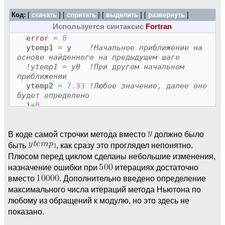
i
=
i
+
1
if
(
i >
10000
)
then
Код:
[
скачать
] [
спрятать
]
[
выделить
]
[
развернуть
]
error
=
1
Используется синтаксис
Fortran
exit
error
=
0
end
if
ytemp1
=
y
!Начальное приближение на
end
do
основе найденного на предыдущем шаге
!ytemp1 = y0 !При другом начальном
y2
=
ytemp2
приближении
ytemp2
=
7.33
!Любое значение, далее оно
будет определено
i
=
0
do
while
(
abs
(
g
(
y, h, x, ytemp2
)
)
>
eps
)
В коде самой строчки метода вместо
должно было
быть
, как сразу это проглядел непонятно.
dg
=
(
g
(
y, h, x, ytemp1
+
dy
)
-
g
(
y, h,
Плюсом перед циклом сделаны небольшие изменения,
x, ytemp1
-
dy
)
)
/
(
dy
+
dy
)
назначение ошибки при
итерациях достаточно
ytemp2
=
ytemp1
-
g
(
y, h, x, ytemp1
)
вместо
. Дополнительно введено определение
/
dg
максимального числа итераций метода Ньютона по
ytemp1
=
ytemp2
любому из обращений к модулю, но это здесь не
i
=
i
+
1
показано.
if
(
i >
500
)
then