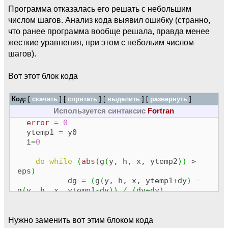
Программа отказалась его решать с небольшим
числом шагов. Анализ кода выявил ошибку (странно,
что ранее программа вообще решала, правда менее
жесткие уравнения, при этом с небольим числом
шагов).
Вот этот блок кода
Код:
[
скачать
] [
спрятать
]
[
выделить
]
[
развернуть
]
Используется синтаксис
Fortran
error
=
0
ytemp1
=
y0
i
=
0
do
while
(
abs
(
g
(
y, h, x, ytemp2
)
)
>
eps
)
dg
=
(
g
(
y, h, x, ytemp1
+
dy
)
-
g
(
y, h, x, ytemp1
-
dy
)
)
/
(
dy
+
dy
)
ytemp2
=
y
-
g
(
y, h, x, ytemp1
)
/
dg
ytemp1
=
ytemp2
Нужно заменить вот этим блоком кода