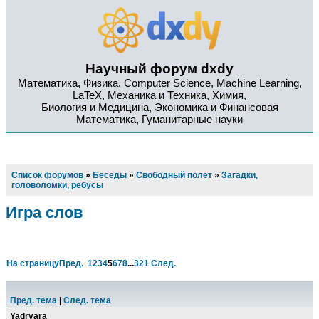
Научный форум dxdy
Математика, Физика, Computer Science, Machine Learning,
LaTeX, Механика и Техника, Химия,
Биология и Медицина, Экономика и Финансовая
Математика, Гуманитарные науки
Список форумов
»
Беседы
»
Свободный полёт
»
Загадки,
головоломки, ребусы
Игра слов
На страницу
Пред.
1
2
3
4
5
6
7
8
...
321
След.
Пред. тема
|
След. тема
Yadryara