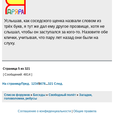
Услышав, как соседского щенка назвали словом из
трёх букв, я тут же дал ему другое прозвище, хотя не
слышал, чтобы он заступался за кого-то. Назовите обе
клички, учитывая, что пару лет назад они были на
слуху.
Страница
5
из
321
[ Сообщений: 4814 ]
На страницу
Пред.
1
2
3
4
5
6
7
8
...
321
След.
Список форумов
»
Беседы
»
Свободный полёт
»
Загадки,
головоломки, ребусы
Соглашение о конфиденциальности
|
Общие правила