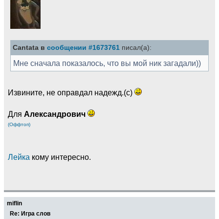
Cantata в
сообщении #1673761
писал(а):
Мне сначала показалось, что вы мой ник загадали))
Извините, не оправдал надежд.(с)
Для
Александрович
(Оффтоп)
Лейка
кому интересно.
miflin
Re: Игра слов