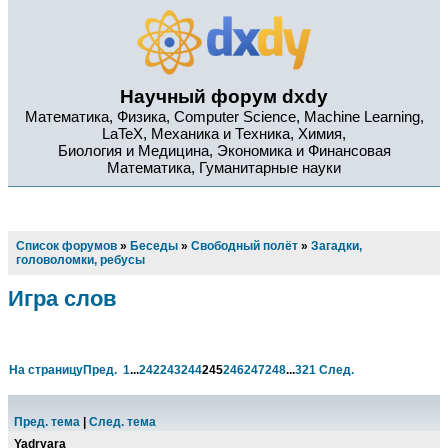
Научный форум dxdy
Математика, Физика, Computer Science, Machine Learning,
LaTeX, Механика и Техника, Химия,
Биология и Медицина, Экономика и Финансовая
Математика, Гуманитарные науки
Список форумов
»
Беседы
»
Свободный полёт
»
Загадки,
головоломки, ребусы
Игра слов
На страницу
Пред.
1
...
242
243
244
245
246
247
248
...
321
След.
Пред. тема
|
След. тема
Yadryara