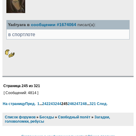
Yadryara в
сообщении #1674064
писал(а):
в спортлоте
Страница
245
из
321
[ Сообщений: 4814 ]
На страницу
Пред.
1
...
242
243
244
245
246
247
248
...
321
След.
Список форумов
»
Беседы
»
Свободный полёт
»
Загадки,
головоломки, ребусы