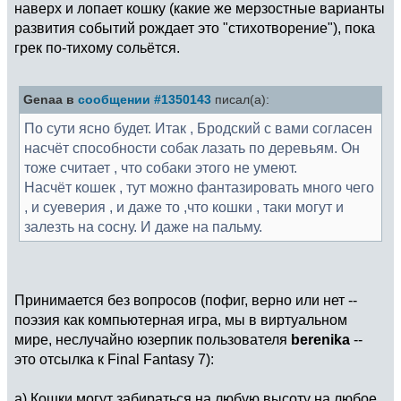
наверх и лопает кошку (какие же мерзостные варианты
развития событий рождает это "стихотворение"), пока
грек по-тихому сольётся.
Genaa в
сообщении #1350143
писал(а):
По сути ясно будет. Итак , Бродский с вами согласен
насчёт способности собак лазать по деревьям. Он
тоже считает , что собаки этого не умеют.
Насчёт кошек , тут можно фантазировать много чего
, и суеверия , и даже то ,что кошки , таки могут и
залезть на сосну. И даже на пальму.
Принимается без вопросов (пофиг, верно или нет --
поэзия как компьютерная игра, мы в виртуальном
мире, неслучайно юзерпик пользователя
berenika
--
это отсылка к Final Fantasy 7):
а) Кошки могут забираться на любую высоту на любое