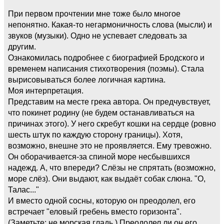
При первом прочтении мне тоже было многое
непонятно. Какая-то негармоничность слова (мысли) и
звуков (музыки). Одно не успевает следовать за
другим.
Ознакомилась подробнее с биографией Бродского и
временем написания стихотворения (поэмы). Стала
вырисовываться более логичная картина.
Моя интерпретация.
Представим на месте грека автора. Он предчувствует,
что покинет родину (не будем останавливаться на
причинах этого). У него скребут кошки на сердце (ровно
шесть штук по каждую сторону границы). Хотя,
возможно, внешне это не проявляется. Ему тревожно.
Он оборачивается-за спиной море несбывшихся
надежд. А, что впереди? Слёзы не спрятать (возможно,
море слёз). Они выдают, как выдаёт собак слюна. "О,
Талас..."
И вместо одной сосны, которую он преодолел, его
встречает "еловый гребень вместо горизонта".
(Заметьте: не морская гладь.) Преодолел ли он его.