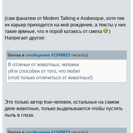
(сам фанатею от Modern Talking и Arabesque, хотя пик
их карьер приходится на моё рождение, а тексты у них
такие
вумные
, что я порой катаюсь от смеха
)
Напрягает другое:
Genaa в
сообщении #1349823
писал(а):
В отличье от животных, человек
уйти способен от того, что любит
(чтоб только отличиться от животных!)
Это только автор true-человек, остальные на самом
деле животные, только выделываются чтобы пустить
пыль в глаза.
Genaa в
сообщении #1349823
писал(а):