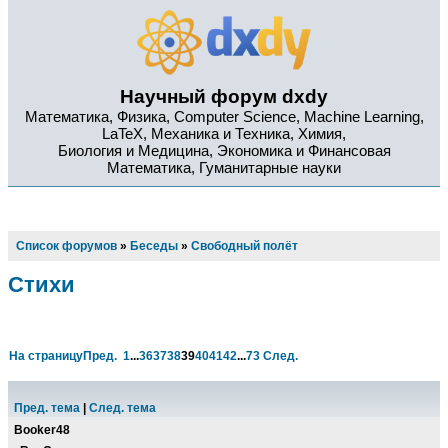
Научный форум dxdy
Математика, Физика, Computer Science, Machine Learning,
LaTeX, Механика и Техника, Химия,
Биология и Медицина, Экономика и Финансовая
Математика, Гуманитарные науки
Список форумов
»
Беседы
»
Свободный полёт
Стихи
На страницу
Пред.
1
...
36
37
38
39
40
41
42
...
73
След.
Пред. тема
|
След. тема
Booker48