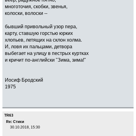
многоточия, скобки, звенья,
колоски, волоски --
бывший привольный узор пера,
карту, ставшую горстью юрких
хлопьев, летящих на склон холма.
И, ловя их пальцами, детвора
выбегает на улицу в пестрых куртках
и кричит по-английски "Зима, зима!"
Иосиф Бродский
1975
TR63
Re: Стихи
30.10.2018, 15:30