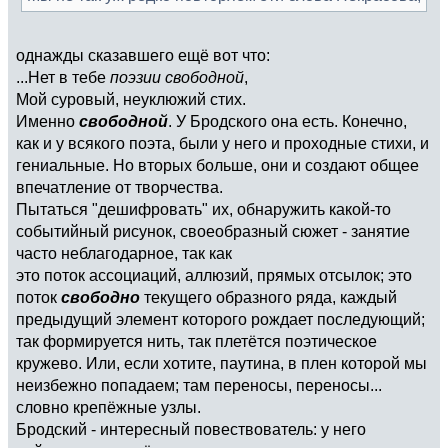
однажды сказавшего ещё вот что:
...Нет в тебе
поэзии свободной
,
Мой суровый, неуклюжий стих.
Именно
свободной
. У Бродского она есть. Конечно,
как и у всякого поэта, были у него и проходные стихи, и
гениальные. Но вторых больше, они и создают общее
впечатление от творчества.
Пытаться "дешифровать" их, обнаружить какой-то
событийный рисунок, своеобразный сюжет - занятие
часто неблагодарное, так как
это поток ассоциаций, аллюзий, прямых отсылок; это
поток
свободно
текущего образного ряда, каждый
предыдущий элемент которого рождает последующий;
так формируется нить, так плетётся поэтическое
кружево. Или, если хотите, паутина, в плен которой мы
неизбежно попадаем; там переносы, переносы...
словно крепёжные узлы.
Бродский - интересный повествователь: у него