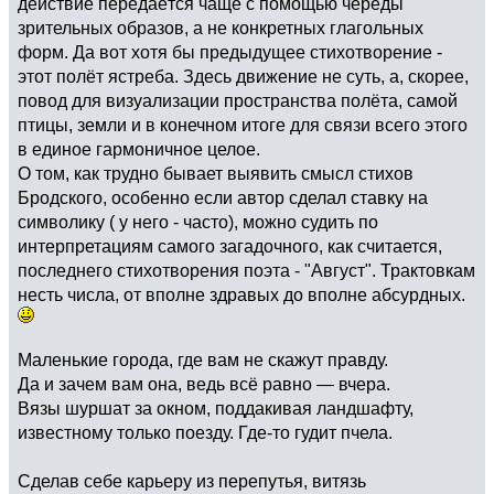
действие передаётся чаще с помощью череды
зрительных образов, а не конкретных глагольных
форм. Да вот хотя бы предыдущее стихотворение -
этот полёт ястреба. Здесь движение не суть, а, скорее,
повод для визуализации пространства полёта, самой
птицы, земли и в конечном итоге для связи всего этого
в единое гармоничное целое.
О том, как трудно бывает выявить смысл стихов
Бродского, особенно если автор сделал ставку на
символику ( у него - часто), можно судить по
интерпретациям самого загадочного, как считается,
последнего стихотворения поэта - "Август". Трактовкам
несть числа, от вполне здравых до вполне абсурдных.
Маленькие города, где вам не скажут правду.
Да и зачем вам она, ведь всё равно — вчера.
Вязы шуршат за окном, поддакивая ландшафту,
известному только поезду. Где-то гудит пчела.
Сделав себе карьеру из перепутья, витязь