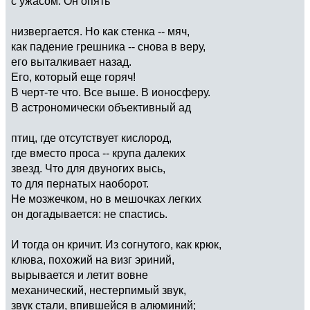
с ужасом. Он опять
низвергается. Но как стенка -- мяч,
как падение грешника -- снова в веру,
его выталкивает назад.
Его, который еще горяч!
В черт-те что. Все выше. В ионосферу.
В астрономически объективный ад
птиц, где отсутствует кислород,
где вместо проса -- крупа далеких
звезд. Что для двуногих высь,
то для пернатых наоборот.
Не мозжечком, но в мешочках легких
он догадывается: не спастись.
И тогда он кричит. Из согнутого, как крюк,
клюва, похожий на визг эриний,
вырывается и летит вовне
механический, нестерпимый звук,
звук стали, впившейся в алюминий;