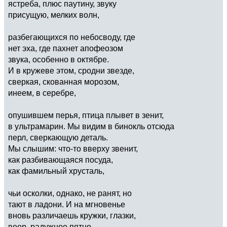
ястреба, плюс паутину, звуку
присущую, мелких волн,
разбегающихся по небосводу, где
нет эха, где пахнет апофеозом
звука, особенно в октябре.
И в кружеве этом, сродни звезде,
сверкая, скованная морозом,
инеем, в серебре,
опушившем перья, птица плывет в зенит,
в ультрамарин. Мы видим в бинокль отсюда
перл, сверкающую деталь.
Мы слышим: что-то вверху звенит,
как разбивающаяся посуда,
как фамильный хрусталь,
чьи осколки, однако, не ранят, но
тают в ладони. И на мгновенье
вновь различаешь кружки, глазки,
веер, радужное пятно,