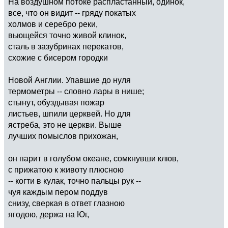
На воздушном потоке распластанный, одинок,
все, что он видит -- гряду покатых
холмов и серебро реки,
вьющейся точно живой клинок,
сталь в зазубринах перекатов,
схожие с бисером городки
Новой Англии. Упавшие до нуля
термометры -- словно лары в нише;
стынут, обуздывая пожар
листьев, шпили церквей. Но для
ястреба, это не церкви. Выше
лучших помыслов прихожан,
он парит в голубом океане, сомкнувши клюв,
с прижатою к животу плюсною
-- когти в кулак, точно пальцы рук --
чуя каждым пером поддув
снизу, сверкая в ответ глазною
ягодою, держа на Юг,