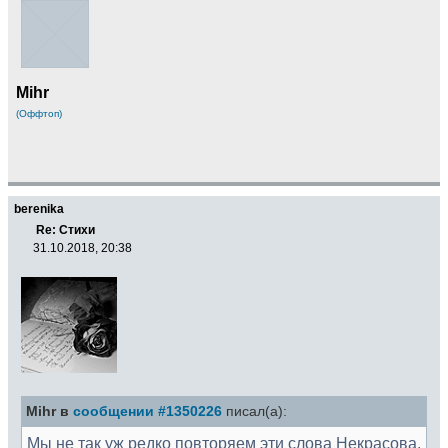
Mihr
(Оффтоп)
berenika
Re: Стихи
31.10.2018, 20:38
Mihr в
сообщении #1350226
писал(а):
Мы не так уж редко повторяем эти слова Некрасова,