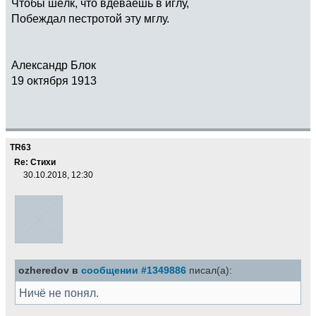
Чтобы шёлк, что вдеваешь в иглу,
Побеждал пестротой эту мглу.
Александр Блок
19 октября 1913
TR63
Re: Стихи
30.10.2018, 12:30
ozheredov в
сообщении #1349886
писал(а):
Ничё не понял.