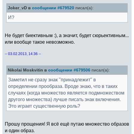
Joker_vD в
сообщении #679520
писал(а):
И?
Не будет биективным :), а значит, будет сюрьективным...
или вообще такое невозможно.
-- 03.02.2013, 14:36 --
Nikolai Moskvitin в
сообщении #679506
писал(а):
Заметил не сразу знак "принадлежит" в
определении прообраза. Вроде знаю, что в таких
случаях (когда множество является подмножеством
другого множества) лучше писать знак включения.
Это играет существенную роль?
Прошу прощения! Я всё ещё путаю множество образов
и один образ.