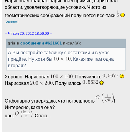
Нарисовал квадрат, нарисовал прямые, нарисовал
области, удовлетворяющие условию. Чисто из
геометрических соображений получается все-таки
(Оффтоп)
-- Чт сен 20, 2012 18:56:00 --
gris в
сообщении #621601
писал(а):
А Вы постройте табличку с остатками и в ужас
придёте. Ну хотя бы
. Какая же там одна
вторая?
Хорошо. Нарисовал
. Получилось
Нарисовал
. Получилось
Отфонарно утверждаю, что погрешность
!
Интересно, какая она?
upd:
. Сплю...