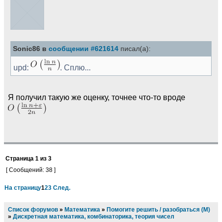
Sonic86 в
сообщении #621614
писал(а):
upd:
. Сплю...
Я получил такую же оценку, точнее что-то вроде
Страница
1
из
3
[ Сообщений: 38 ]
На страницу
1
2
3
След.
Список форумов
»
Математика
»
Помогите решить / разобраться (М)
»
Дискретная математика, комбинаторика, теория чисел