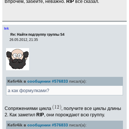
Впрочем, забейте, неважно.
RIP
всё сказал.
lek
Re: Найти подгруппу группы S4
26.05.2012, 21:35
Kefir4ik в
сообщении #576833
писал(а):
а как формулками?
Сопряжениями цикла
, получите все циклы длины
2. Как заметил
RIP
, они порождают всю группу.
Kefir4ik в
сообщении #576833
писал(а):