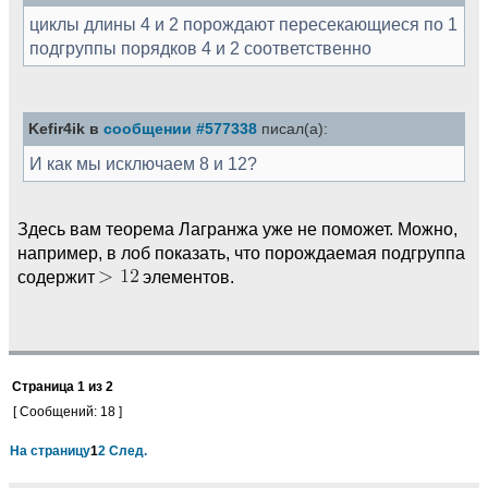
циклы длины 4 и 2 порождают пересекающиеся по 1
подгруппы порядков 4 и 2 соответственно
Kefir4ik в
сообщении #577338
писал(а):
И как мы исключаем 8 и 12?
Здесь вам теорема Лагранжа уже не поможет. Можно,
например, в лоб показать, что порождаемая подгруппа
содержит
элементов.
Страница
1
из
2
[ Сообщений: 18 ]
На страницу
1
2
След.