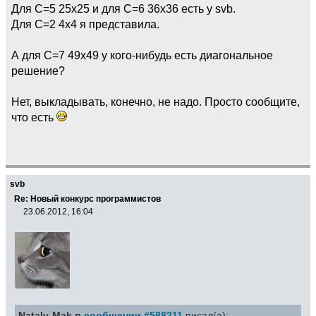
Для С=5 25х25 и для C=6 36x36 есть у svb.
Для C=2 4x4 я представила.
А для C=7 49x49 у кого-нибудь есть диагональное
решение?
Нет, выкладывать, конечно, не надо. Просто сообщите,
что есть
svb
Re: Новый конкурс программистов
23.06.2012, 16:04
Nataly-Mak в
сообщении #588211
писал(а):