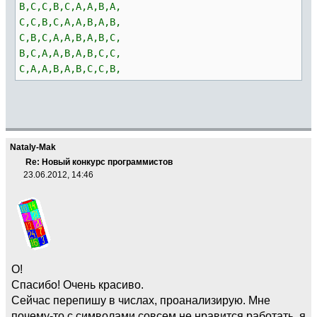
B,C,C,B,C,A,A,B,A,
C,C,B,C,A,A,B,A,B,
C,B,C,A,A,B,A,B,C,
B,C,A,A,B,A,B,C,C,
C,A,A,B,A,B,C,C,B,
Nataly-Mak
Re: Новый конкурс программистов
23.06.2012, 14:46
О!
Спасибо! Очень красиво.
Сейчас перепишу в числах, проанализирую. Мне
почему-то с символами совсем не нравится работать, я