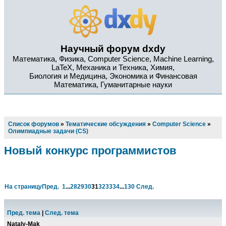
Научный форум dxdy
Математика, Физика, Computer Science, Machine Learning,
LaTeX, Механика и Техника, Химия,
Биология и Медицина, Экономика и Финансовая
Математика, Гуманитарные науки
Список форумов
»
Тематические обсуждения
»
Computer Science
»
Олимпиадные задачи (CS)
Новый конкурс программистов
На страницу
Пред.
1
...
28
29
30
31
32
33
34
...
130
След.
Пред. тема
|
След. тема
Nataly-Mak