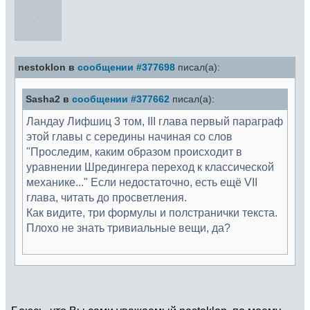
nestoklon в
сообщении #377698
писал(а):
Sasha2 в
сообщении #377662
писал(а):
Ландау Лифшиц 3 том, III глава первый параграф
этой главы с середины начиная со слов
"Проследим, каким образом происходит в
уравнении Шредингера переход к классической
механике..." Если недостаточно, есть ещё VII
глава, читать до просветления.
Как видите, три формулы и полстранички текста.
Плохо не знать тривиальные вещи, да?