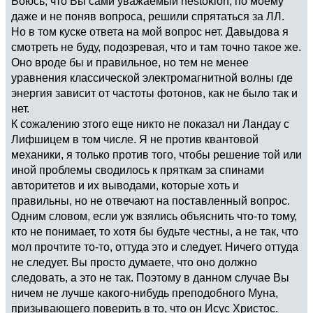
Боюсь, что Вы сами уважаемый nestoklon, по моему
даже и не поняв вопроса, решили спрятаться за ЛЛ.
Но в том куске ответа на мой вопрос нет. Давыдова я
смотреть не буду, подозревая, что и там точно такое же.
Оно вроде бы и правильное, но тем не менее
уравнения классической электромагнитной волны где
энергия зависит от частоты фотонов, как не было так и
нет.
К сожалению зтого еще никто не показал ни Ландау с
Лифшицем в том числе. Я не против квантовой
механики, я только против того, чтобы решение той или
иной проблемы сводилось к пряткам за спинами
авторитетов и их выводами, которые хоть и
правильны, но не отвечают на поставленный вопрос.
Одним словом, если уж взялись объяснить что-то тому,
кто не понимает, то хотя бы будьте честны, а не так, что
мол прочтите то-то, оттуда это и следует. Ничего оттуда
не следует. Вы просто думаете, что оно должно
следовать, а это не так. Поэтому в данном случае Вы
ничем не лучше какого-нибудь преподобного Муна,
призывающего поверить в то, что он Исус Христос.