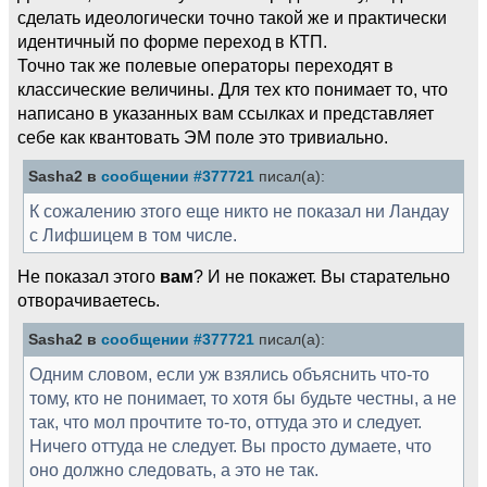
сделать идеологически точно такой же и практически
идентичный по форме переход в КТП.
Точно так же полевые операторы переходят в
классические величины. Для тех кто понимает то, что
написано в указанных вам ссылках и представляет
себе как квантовать ЭМ поле это тривиально.
Sasha2 в
сообщении #377721
писал(а):
К сожалению зтого еще никто не показал ни Ландау
с Лифшицем в том числе.
Не показал этого
вам
? И не покажет. Вы старательно
отворачиваетесь.
Sasha2 в
сообщении #377721
писал(а):
Одним словом, если уж взялись объяснить что-то
тому, кто не понимает, то хотя бы будьте честны, а не
так, что мол прочтите то-то, оттуда это и следует.
Ничего оттуда не следует. Вы просто думаете, что
оно должно следовать, а это не так.