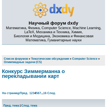
Научный форум dxdy
Математика, Физика, Computer Science, Machine Learning,
LaTeX, Механика и Техника, Химия,
Биология и Медицина, Экономика и Финансовая
Математика, Гуманитарные науки
Список форумов
»
Тематические обсуждения
»
Computer Science
»
Олимпиадные задачи (CS)
Конкурс Зиммерманна о
перекладывании карт
На страницу
Пред.
1
2
3
4
5
6
7
...
16
След.
Пред. тема
|
След. тема