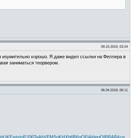
09.10.2010, 03:24
ся изумительно хорошо. Я даже видел ссылки на Феллера в
авая заниматься теорвером.
06.04.2018, 06:11
f&ved=2ahUKEwjstoPJ06TaAhVFM5oKHXb6B6oQFjAHegQIBBAB&us