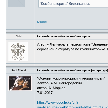
"Комбинаторика" Виленкиных.
(Оффтоп)
JMH
Re: Учебное пособие по комбинаторике
А вот у Феллера, в первом томе "Введени
серьезной литературе по комбинаторике. 
Soul Friend
Re: Учебное пособие по комбинаторике [литература]
"Основы комбинаторики и теории чисел"
лектор: А.М. Райгородский
автор: А. Марков
7.01.2017
https://www.google.kz/url?
sa=t&source=web&rct=j&url=https://mipt