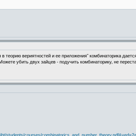
я в теорию вериятностей и ее приложения" комбинаторика дает
Можете убить двух зайцев - подучить комбинаторику, не перест
.ru/diht/students/courses/combinatorics_and_number_theory.pd