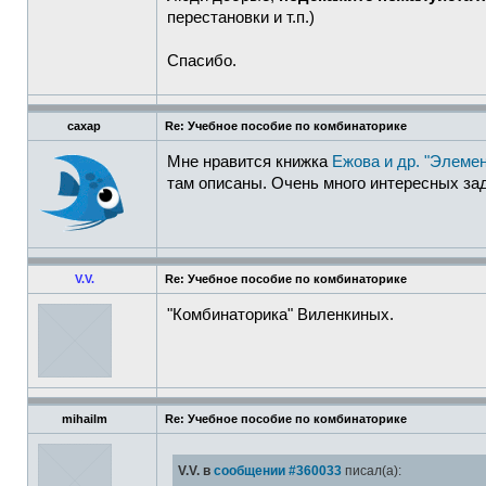
перестановки и т.п.)
Спасибо.
caxap
Re: Учебное пособие по комбинаторике
Мне нравится книжка
Ежова и др. "Элеме
там описаны. Очень много интересных зад
V.V.
Re: Учебное пособие по комбинаторике
"Комбинаторика" Виленкиных.
mihailm
Re: Учебное пособие по комбинаторике
V.V. в
сообщении #360033
писал(а):