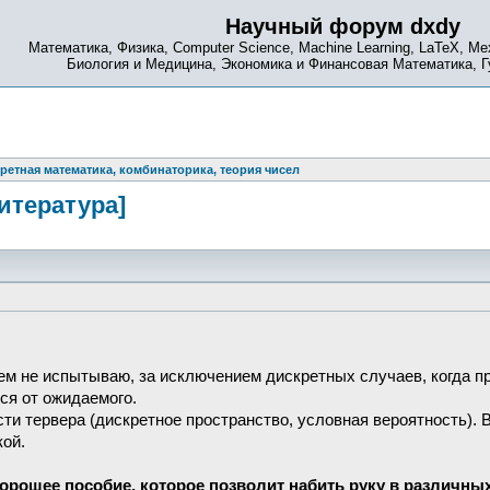
Научный форум dxdy
Математика, Физика, Computer Science, Machine Learning, LaTeX, Ме
Биология и Медицина, Экономика и Финансовая Математика, 
ретная математика, комбинаторика, теория чисел
итература]
ем не испытываю, за исключением дискретных случаев, когда п
ся от ожидаемого.
сти тервера (дискретное пространство, условная вероятность). 
кой.
орошее пособие, которое позволит набить руку в различны