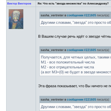
Виктор Викторов
Re: Что есть "звезда множества" по Александрову?
sasha_vertreter в
сообщении #221605
писал(а):
Другими словами, "звезда" это просто 
В Вашем случае речь идёт о звезде чётны
sasha_vertreter в
сообщении #221605
писал(а):
Получается, для четных целых, такими
M1 - все положительный числа
M2 - все отрицательные числа
(а вот M3={0} не будет в звезде множест
Эта фраза показывает, что Вы ничего не 
sasha_vertreter в
сообщении #221605
писал(а):
Другими словами, "звезда" это просто о