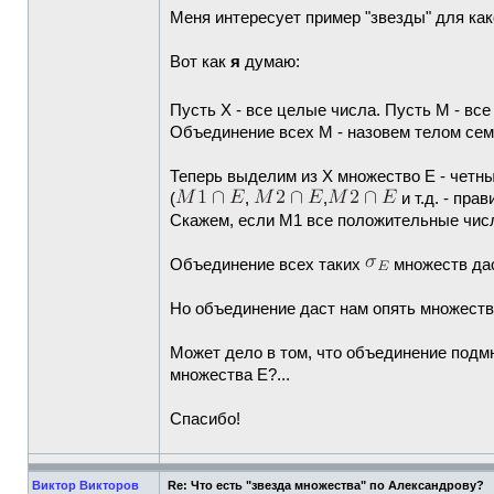
Меня интересует пример "звезды" для как
Вот как
я
думаю:
Пусть X - все целые числа. Пусть М - все
Объединение всех M - назовем телом се
Теперь выделим из X множество E - четны
(
,
,
и т.д. - прав
Скажем, если M1 все положительные числа, 
Объединение всех таких
множеств да
Но объединение даст нам опять множеств
Может дело в том, что объединение под
множества E?...
Спасибо!
Виктор Викторов
Re: Что есть "звезда множества" по Александрову?