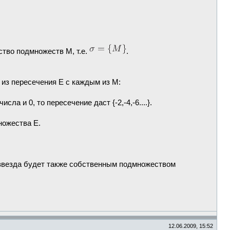
ство подмножеств М, т.е.
.
 из пересечения E c каждым из М:
ла и 0, то пересечение даст {-2,-4,-6....}.
ножества E.
звезда будет также собственным подмножеством
12.06.2009, 15:52