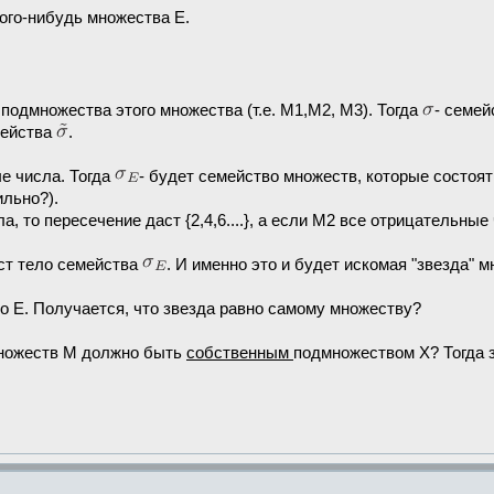
ого-нибудь множества Е.
 подмножества этого множества (т.е. M1,M2, M3). Тогда
- cемей
мейства
.
е числа. Тогда
- будет семейство множеств, которые состоят
ильно?).
то пересечение даст {2,4,6....}, а если M2 все отрицательные чис
ст тело семейства
. И именно это и будет искомая "звезда" м
о E. Получается, что звезда равно самому множеству?
множеств М должно быть
собственным
подмножеством X? Тогда 