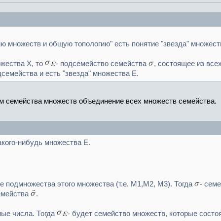
ию множеств и общую топологию" есть понятие "звезда" множес
жества X, то
- подсемейство семейства
, состоящее из все
семейства и есть "звезда" множества Е.
м семейства множеств объединение всех множеств семейства.
акого-нибудь множества Е.
се подмножества этого множества (т.е. M1,M2, M3). Тогда
- cем
емейства
.
ные числа. Тогда
- будет семейство множеств, которые состо