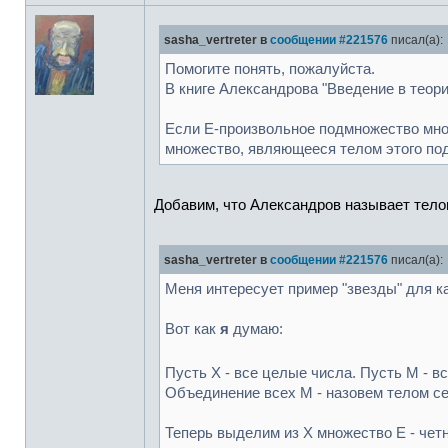
sasha_vertreter в
сообщении #221576
писал(а):
Помогите понять, пожалуйста.
В книге Александрова "Введение в теор
Если E-произвольное подмножество мно
множество, являющееся телом этого под
Добавим, что Александров называет тело
sasha_vertreter в
сообщении #221576
писал(а):
Меня интересует пример "звезды" для к
Вот как
я
думаю:
Пусть X - все целые числа. Пусть М - в
Объединение всех M - назовем телом с
Теперь выделим из X множество E - чет