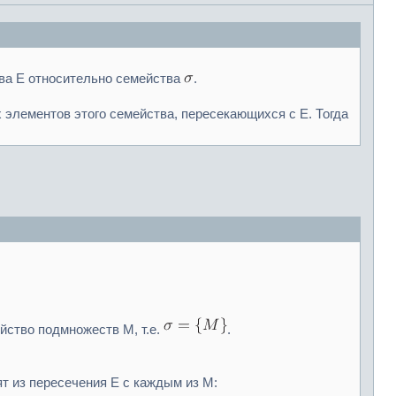
тва E относительно семейства
.
х элементов этого семейства, пересекающихся с E. Тогда
ейство подмножеств М, т.е.
.
ят из пересечения E c каждым из М: