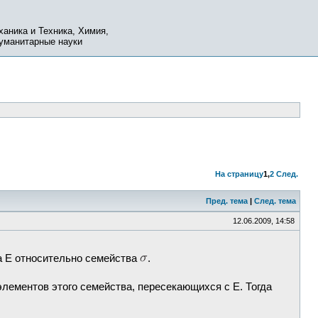
ханика и Техника, Химия,
Гуманитарные науки
На страницу
1
,
2
След.
Пред. тема
|
След. тема
12.06.2009, 14:58
ва E относительно семейства
.
 элементов этого семейства, пересекающихся с E. Тогда