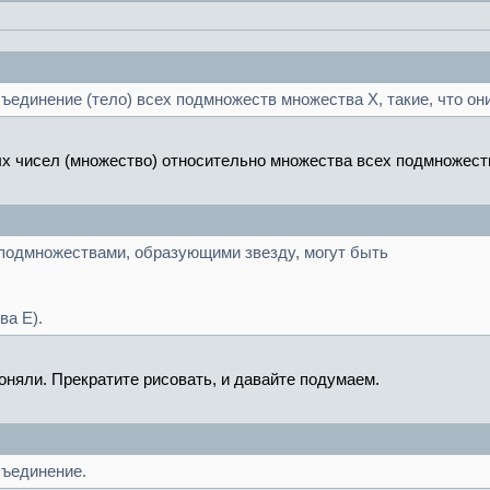
объединение (тело) всех подмножеств множества Х, такие, что о
х чисел (множество) относительно множества всех подмножеств
 подмножествами, образующими звезду, могут быть
ва E).
поняли. Прекратите рисовать, и давайте подумаем.
бъединение.