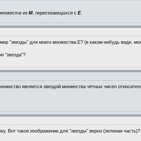
 множеств
из
M
,
пересекающихся
с
E
.
мер "звезды" для моего множества E? (в каком-нибудь виде, мо
ию "звезда"?
 множество является звездой множества чётных чисел относите
ку. Вот такое изображение для "звезды" верно (зеленая часть)?