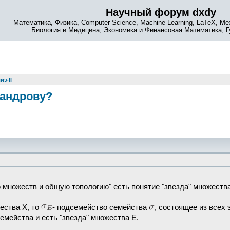
Научный форум dxdy
Математика, Физика, Computer Science, Machine Learning, LaTeX, Ме
Биология и Медицина, Экономика и Финансовая Математика, 
из-II
сандрову?
ю множеств и общую топологию" есть понятие "звезда" множест
ества X, то
- подсемейство семейства
, состоящее из всех
мейства и есть "звезда" множества Е.