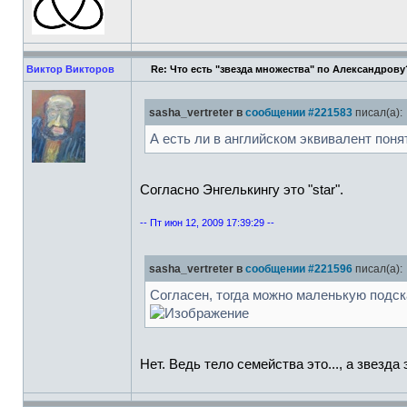
Виктор Викторов
Re: Что есть "звезда множества" по Александрову
sasha_vertreter в
сообщении #221583
писал(а):
А есть ли в английском эквивалент поня
Согласно Энгелькингу это "star".
-- Пт июн 12, 2009 17:39:29 --
sasha_vertreter в
сообщении #221596
писал(а):
Согласен, тогда можно маленькую подска
Нет. Ведь тело семейства это..., а звезда э