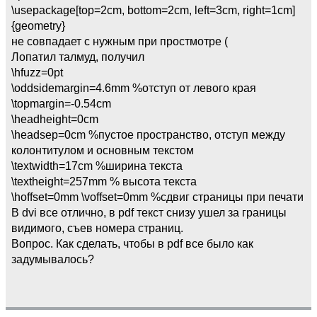
\usepackage[top=2cm, bottom=2cm, left=3cm, right=1cm]
{geometry}
не совпадает с нужным при простмотре (
Лопатил талмуд, получил
\hfuzz=0pt
\oddsidemargin=4.6mm %отступ от левого края
\topmargin=-0.54cm
\headheight=0cm
\headsep=0cm %пустое пространство, отступ между
колонтитулом и основным текстом
\textwidth=17cm %ширина текста
\textheight=257mm % высота текста
\hoffset=0mm \voffset=0mm %сдвиг страницы при печати
В dvi все отлично, в pdf текст снизу ушел за границы
видимого, съев номера страниц.
Вопрос. Как сделать, чтобы в pdf все было как
задумывалось?