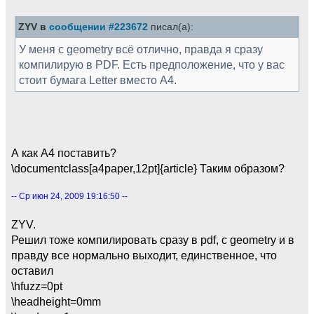
ZYV в
сообщении #223672
писал(а):
У меня с geometry всё отлично, правда я сразу
компилирую в PDF. Есть предположение, что у вас
стоит бумага Letter вместо A4.
А как A4 поставить?
\documentclass[a4paper,12pt]{article} Таким образом?
-- Ср июн 24, 2009 19:16:50 --
ZYV.
Решил тоже компилировать сразу в pdf, с geometry и в
правду все нормально выходит, единственное, что
оставил
\hfuzz=0pt
\headheight=0mm