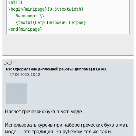
\hfill
\begin{minipage}{0.5\textwidth}
Выполнил: \\
\textbf{Петр Петрович Петров}
\end{minipage}
_v_l
Re: Оформление дипломной работы (диплома) в LaTeX
17.06.2009, 13:12
Насчёт греческих букв в мат. моде.
Использовать курсив при наборе греческих букв в мат.
моде --- это традиция. За рубежом только так и