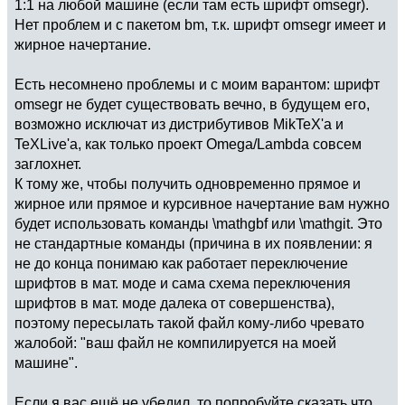
1:1 на любой машине (если там есть шрифт omsegr).
Нет проблем и с пакетом bm, т.к. шрифт omsegr имеет и
жирное начертание.
Есть несомнено проблемы и с моим варантом: шрифт
omsegr не будет существовать вечно, в будущем его,
возможно исключат из дистрибутивов MikTeX'а и
TeXLive'а, как только проект Omega/Lambda совсем
заглохнет.
К тому же, чтобы получить одновременно прямое и
жирное или прямое и курсивное начертание вам нужно
будет использовать команды \mathgbf или \mathgit. Это
не стандартные команды (причина в их появлении: я
не до конца понимаю как работает переключение
шрифтов в мат. моде и сама схема переключения
шрифтов в мат. моде далека от совершенства),
поэтому пересылать такой файл кому-либо чревато
жалобой: "ваш файл не компилируется на моей
машине".
Если я вас ещё не убедил, то попробуйте сказать что