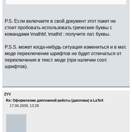
\DeclareMathSymbol
{
\epsilon
}{
\mathalpha
}
{
um@thgr
}{
"65
}
\DeclareMathSymbol
{
\zeta
}{
\mathalpha
}
{
um@thgr
}{
"7A
}
P.S. Если включаете в свой документ этот пакет не
\DeclareMathSymbol
{
\eta
}{
\mathalpha
}
стоит пробовать использовать греческие буквы с
{
um@thgr
}{
"68
}
командами \mathbf, \mathit : получите лат. буквы.
\DeclareMathSymbol
{
\theta
}{
\mathalpha
}
{
um@thgr
}{
"6A
}
P.S.S. может когда-нибудь ситуация измениться и в мат.
\DeclareMathSymbol
{
\iota
}{
\mathalpha
}
моде переключение шрифтов не будет отличаться от
{
um@thgr
}{
"69
}
\DeclareMathSymbol
{
\kappa
}{
\mathalpha
}
переключения в текст. моде (при наличии соот.
{
um@thgr
}{
"35
}
шрифтов).
\DeclareMathSymbol
{
\lambda
}{
\mathalpha
}
{
um@thgr
}{
"6C
}
\DeclareMathSymbol
{
\mu
}{
\mathalpha
}
{
um@thgr
}{
"6D
}
\DeclareMathSymbol
{
\nu
}{
\mathalpha
}
ZYV
{
um@thgr
}{
"6E
}
Re: Оформление дипломной работы (диплома) в LaTeX
\DeclareMathSymbol
{
\xi
}{
\mathalpha
}
17.06.2009, 13:28
{
um@thgr
}{
"78
}
\DeclareMathSymbol
{
\pi
}{
\mathalpha
}
{
um@thgr
}{
"70
}
\DeclareMathSymbol
{
\rho
}{
\mathalpha
}
{
um@thgr
}{
"72
}