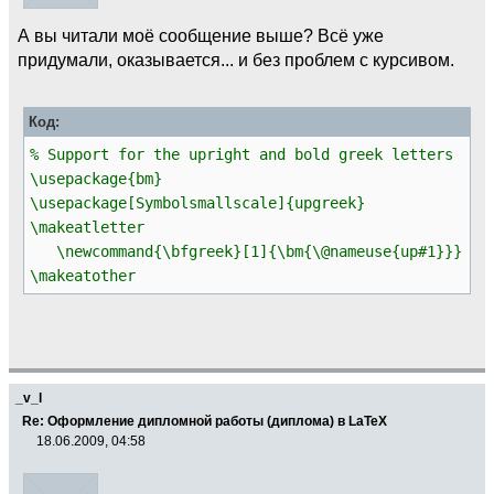
\DeclareMathSymbol
{
\sigma
}{
\mathalpha
}
А вы читали моё сообщение выше? Всё уже
{
um@thgr
}{
"73
}
придумали, оказывается... и без проблем с курсивом.
\DeclareMathSymbol
{
\tau
}{
\mathalpha
}
{
um@thgr
}{
"74
}
\DeclareMathSymbol
{
\upsilon
}{
\mathalpha
}
Код:
{
um@thgr
}{
"75
}
\DeclareMathSymbol
{
\phi
}{
\mathalpha
}
% Support for the upright and bold greek letters
{
um@thgr
}{
"33
}
\usepackage{bm}
\DeclareMathSymbol
{
\chi
}{
\mathalpha
}
\usepackage[Symbolsmallscale]{upgreek}
{
um@thgr
}{
"71
}
\makeatletter
\DeclareMathSymbol
{
\psi
}{
\mathalpha
}
{
um@thgr
}{
"79
}
\newcommand{\bfgreek}[1]{\bm{\@nameuse{up#1}}}
\DeclareMathSymbol
{
\omega
}{
\mathalpha
}
\makeatother
{
um@thgr
}{
"77
}
\DeclareMathSymbol
{
\vartheta
}{
\mathalpha
}
{
um@thgr
}{
"32
}
\DeclareMathSymbol
{
\varrho
}{
\mathalpha
}
{
um@thgr
}{
"34
}
\DeclareMathSymbol
{
\varphi
}{
\mathalpha
}
_v_l
{
um@thgr
}{
"66
}
Re: Оформление дипломной работы (диплома) в LaTeX
\DeclareMathSymbol
{
\varkappa
}{
\mathalpha
}
18.06.2009, 04:58
{
um@thgr
}{
"6B
}
\DeclareMathSymbol
{
\varbeta
}{
\mathalpha
}