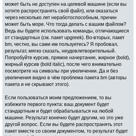
может быть не доступен на целевой машине (если вы
{um@thgr}{"57
}
хотите распространять свой файл), или оказаться
\endinput
через несколько лет неработоспособным, причин
может быть море. Что тогда делать с вашим файлом?
Ведь вы будете использовать команды, отличающиеся
от стандартных (см. пакет upgreek). Во-вторых, пакет
bm, честно, вы сами им пользуетесь? Я пробовал,
результат, мягко сказать, неудовлетворительный.
Попробуйте курсив, прямое начертание, жирное (bold),
жирный курсив (bold italic), после чего внимательно
посмотрите на символы при увеличении. Да и без
увеличения видно в чём проблема пакета bm (авторы
пакета и не скрывают этого).
Если пользоваться моим предложением, то вы
избежите первого пункта: ваш документ будет
стандартным и будет обрабатываться на любой
машине. Результат конечно будет другим, но это уже
другой вопрос. Если вы будете распространять этот
пакет вместе со своим документом, то результат будет