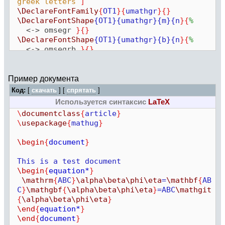
greek letters
]
\DeclareFontFamily
{
OT1
}{
umathgr
}{}
\DeclareFontShape
{OT1}{umathgr}{m}{n
}{
%
<-> omsegr
}{
}
\DeclareFontShape
{OT1}{umathgr}{b}{n
}{
%
<-> omsegrb
}{
}
\DeclareFontShape
{OT1}{umathgr}{m}{it
}{
%
<-> omsegri
}{
}
\DeclareSymbolFont
{
um@thgr
}{
OT1
}{
umathgr
}
Пример документа
{
m
}{
n
}
Код:
[
скачать
] [
спрятать
]
\SetSymbolFont
{
um@thgr
}{
bold
}{
OT1
}{
umathgr
}
Используется синтаксис
LaTeX
{
b
}{
n
}
\
documentclass
{
article
}
\DeclareMathAlphabet
{
\mathgbf
}{
OT1
}
\
usepackage
{
mathug
}
{
umathgr
}{
b
}{
n
}
\DeclareMathAlphabet
{
\mathgit
}{
OT1
}
\begin
{
document
}
{
umathgr
}{
m
}{
it
}
\DeclareMathSymbol
{
\alpha
}{
\mathalpha
}
This is a test document
{
um@thgr
}{
"61
}
\begin
{
equation*
}
\DeclareMathSymbol
{
\beta
}{
\mathalpha
}
\mathrm
{
ABC
}
\alpha
\beta
\phi
\eta
=
\mathbf
{
AB
{
um@thgr
}{
"62
}
C
}
\mathgbf
{
\alpha
\beta
\phi
\eta
}
=ABC
\mathgit
\DeclareMathSymbol
{
\gamma
}{
\mathalpha
}
{
\alpha
\beta
\phi
\eta
}
{
um@thgr
}{
"67
}
\end
{
equation*
}
\DeclareMathSymbol
{
\delta
}{
\mathalpha
}
\end
{
document
}
{
um@thgr
}{
"64
}