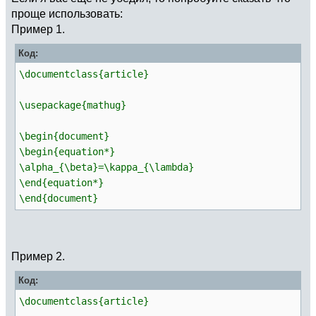
проще использовать:
Пример 1.
Код:
\documentclass{article}
\usepackage{mathug}
\begin{document}
\begin{equation*}
\alpha_{\beta}=\kappa_{\lambda}
\end{equation*}
\end{document}
Пример 2.
Код:
\documentclass{article}