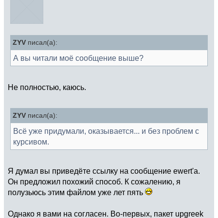
{
um@thgr
}{
"31
}
\DeclareMathSymbol
{
\Delta
}{
\mathalpha
}
{
um@thgr
}{
"44
}
\DeclareMathSymbol
{
\Phi
}{
\mathalpha
}
{
um@thgr
}{
"46
}
ZYV
писал(а):
\DeclareMathSymbol
{
\Gamma
}{
\mathalpha
}
А вы читали моё сообщение выше?
{
um@thgr
}{
"47
}
\DeclareMathSymbol
{
\Theta
}{
\mathalpha
}
{
um@thgr
}{
"4A
}
Не полностью, каюсь.
\DeclareMathSymbol
{
\Lambda
}{
\mathalpha
}
{
um@thgr
}{
"4C
}
\DeclareMathSymbol
{
\Pi
}{
\mathalpha
}
{
um@thgr
}{
"50
}
ZYV
писал(а):
\DeclareMathSymbol
{
\Xi
}{
\mathalpha
}
Всё уже придумали, оказывается... и без проблем с
{
um@thgr
}{
"51
}
курсивом.
\DeclareMathSymbol
{
\Rho
}{
\mathalpha
}
{
um@thgr
}{
"52
}
\DeclareMathSymbol
{
\Sigma
}{
\mathalpha
}
{
um@thgr
}{
"53
}
Я думал вы приведёте ссылку на сообщение ewert'а.
\DeclareMathSymbol
{
\Tau
}{
\mathalpha
}
Он предложил похожий способ. К сожалению, я
{
um@thgr
}{
"54
}
полузьюсь этим файлом уже лет пять
\DeclareMathSymbol
{
\Upsilon
}{
\mathalpha
}
{
um@thgr
}{
"55
}
Однако я вами на согласен. Во-первых, пакет upgreek
\DeclareMathSymbol
{
\Omega
}{
\mathalpha
}