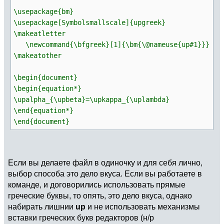
\usepackage{bm}
\usepackage[Symbolsmallscale]{upgreek}
\makeatletter
\newcommand{\bfgreek}[1]{\bm{\@nameuse{up#1}}}
\makeatother
\begin{document}
\begin{equation*}
\upalpha_{\upbeta}=\upkappa_{\uplambda}
\end{equation*}
\end{document}
Если вы делаете файл в одиночку и для себя лично,
выбор способа это дело вкуса. Если вы работаете в
команде, и договорились использовать прямые
греческие буквы, то опять, это дело вкуса, однако
набирать лишнии
up
и не использовать механизмы
вставки греческих букв редакторов (н/р