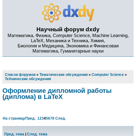
Научный форум dxdy
Математика, Физика, Computer Science, Machine Learning,
LaTeX, Механика и Техника, Химия,
Биология и Медицина, Экономика и Финансовая
Математика, Гуманитарные науки
Список форумов
»
Тематические обсуждения
»
Computer Science
»
TeXнические обсуждения
Оформление дипломной работы
(диплома) в LaTeX
На страницу
Пред.
1
2
3
4
5
6
7
8
След.
Пред. тема
|
След. тема