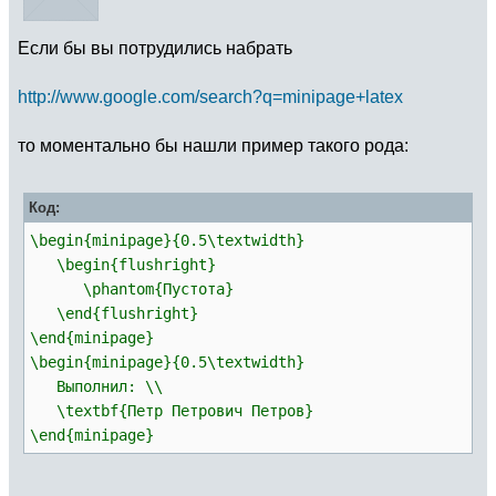
Если бы вы потрудились набрать
http://www.google.com/search?q=minipage+latex
то моментально бы нашли пример такого рода:
Код:
\begin{minipage}{0.5\textwidth}
\begin{flushright}
\phantom{Пустота}
\end{flushright}
\end{minipage}
\begin{minipage}{0.5\textwidth}
Выполнил: \\
\textbf{Петр Петрович Петров}
\end{minipage}