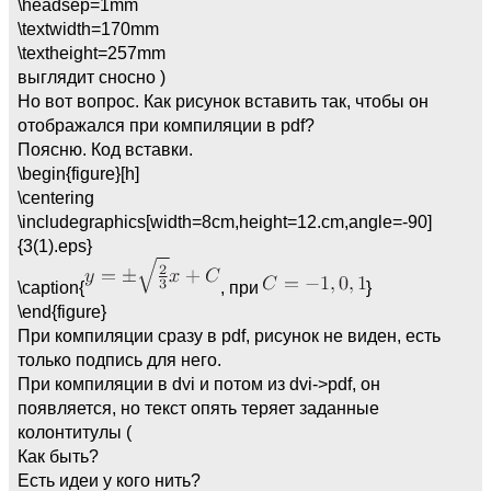
\headsep=1mm
\textwidth=170mm
\textheight=257mm
выглядит сносно )
Но вот вопрос. Как рисунок вставить так, чтобы он
отображался при компиляции в pdf?
Поясню. Код вставки.
\begin{figure}[h]
\centering
\includegraphics[width=8cm,height=12.cm,angle=-90]
{3(1).eps}
\caption{
, при
}
\end{figure}
При компиляции сразу в pdf, рисунок не виден, есть
только подпись для него.
При компиляции в dvi и потом из dvi->pdf, он
появляется, но текст опять теряет заданные
колонтитулы (
Как быть?
Есть идеи у кого нить?