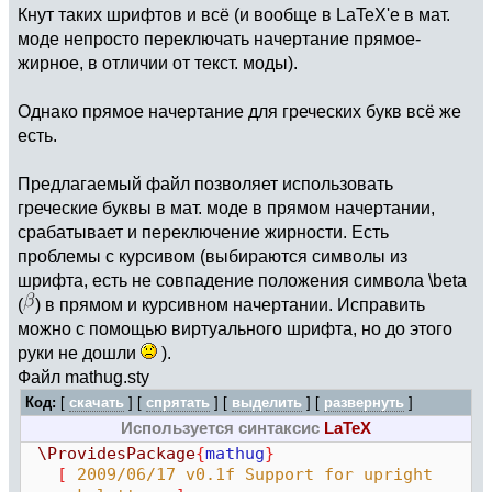
Кнут таких шрифтов и всё (и вообще в LaTeX'е в мат.
моде непросто переключать начертание прямое-
жирное, в отличии от текст. моды).
Однако прямое начертание для греческих букв всё же
есть.
Предлагаемый файл позволяет использовать
греческие буквы в мат. моде в прямом начертании,
срабатывает и переключение жирности. Есть
проблемы с курсивом (выбираются символы из
шрифта, есть не совпадение положения символа \beta
(
) в прямом и курсивном начертании. Исправить
можно с помощью виртуального шрифта, но до этого
руки не дошли
).
Файл mathug.sty
Код:
[
скачать
] [
спрятать
]
[
выделить
]
[
развернуть
]
Используется синтаксис
LaTeX
\ProvidesPackage
{
mathug
}
[
2009/06/17 v0.1f Support for upright