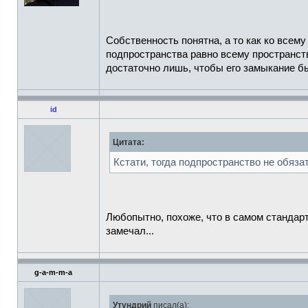
Собственность понятна, а то как ко всем
подпространства равно всему пространств
достаточно лишь, чтобы его замыкание 
id
Цитата:
Кстати, тогда подпространство не обяз
Любопытно, похоже, что в самом стандар
замечал...
g-a-m-m-a
Утундрий
писал(а):