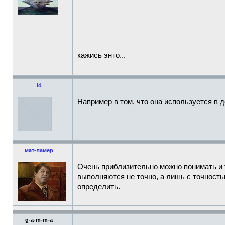
кажись энто...
id
Например в том, что она используется в 
мат-ламер
Очень приблизительно можно понимать и 
выполняются не точно, а лишь с точност
определить.
g-a-m-m-a