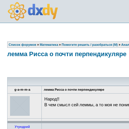
Список форумов
»
Математика
»
Помогите решить / разобраться (М)
»
Анал
лемма Рисса о почти перпендикуляре
g-a-m-m-a
лемма Рисса о почти перпендикуляре
Народ!!
В чем смысл сей леммы, а то моя не пон
Утундрий