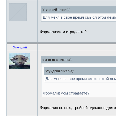
Утундрий
писал(а):
Для меня в свое время смысл этой лемм
Формализмом страдаете?
Утундрий
g-a-m-m-a
писал(а):
Утундрий
писал(а):
Для меня в свое время смысл этой лем
Формализмом страдаете?
Формалин не пью, тройной одеколон для 