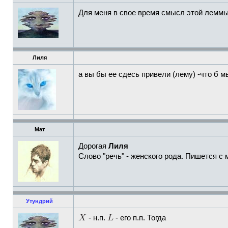
Для меня в свое время смысл этой леммы 
Лиля
а вы бы ее сдесь привели (лему) -что б м
Мат
Дорогая
Лиля
Слово "речь" - женского рода. Пишется с 
Утундрий
- н.п.
- его п.п. Тогда