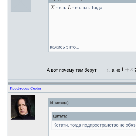
- н.п.
- его п.п. Тогда
кажись энто...
А вот почему там берут
, а не
?
Профессор Снэйп
id
писал(а):
Цитата:
Кстати, тогда подпространство не об