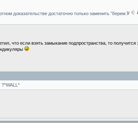
ртном доказательстве достаточно только заменить "берем
етил, что если взять замыкание подпространства, то получится 
пендикуляры
?*WALL*