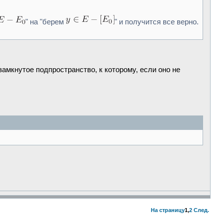
" на "берем
" и получится все верно.
замкнутое подпространство, к которому, если оно не
На страницу
1
,
2
След.