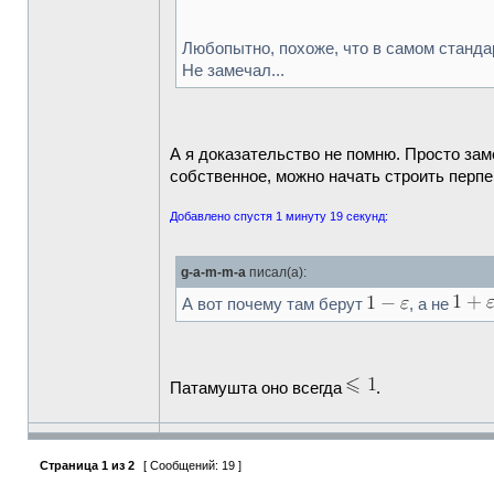
Любопытно, похоже, что в самом станда
Не замечал...
А я доказательство не помню. Просто зам
собственное, можно начать строить пер
Добавлено спустя 1 минуту 19 секунд:
g-a-m-m-a
писал(а):
А вот почему там берут
, а не
Патамушта оно всегда
.
Страница
1
из
2
[ Сообщений: 19 ]