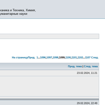
ханика и Техника, Химия,
Гуманитарные науки
На страницу
Пред.
1
...
1096
,
1097
,
1098
,
1099
,
1100
,
1101
,
1102
...
1107
След.
Пред. тема
|
След. тема
23.02.2024, 11:21
29.02.2024, 22:49