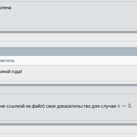
влена
авлена
иной года!
не ссылкой на файл) свое доказательство для случая
.