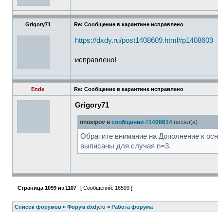
Grigory71
Re: Сообщение в карантине исправлено
https://dxdy.ru/post1408609.html#p1408609
исправлено!
Ende
Re: Сообщение в карантине исправлено
Grigory71
nnosipov в
сообщении #1408614
писал(а):
Обратите внимание на Дополнение к ос
выписаны для случая n=3.
Страница
1099
из
1107
[ Сообщений: 16599 ]
Список форумов
»
Форум dxdy.ru
»
Работа форума