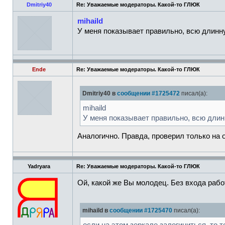
Dmitriy40
Re: Уважаемые модераторы. Какой-то ГЛЮК
mihaild
У меня показывает правильно, всю длинну
Ende
Re: Уважаемые модераторы. Какой-то ГЛЮК
Dmitriy40 в
сообщении #1725472
писал(а):
mihaild
У меня показывает правильно, всю длин
Аналогично. Правда, проверил только на 
Yadryara
Re: Уважаемые модераторы. Какой-то ГЛЮК
Ой, какой же Вы молодец. Без входа рабо
mihaild в
сообщении #1725470
писал(а):