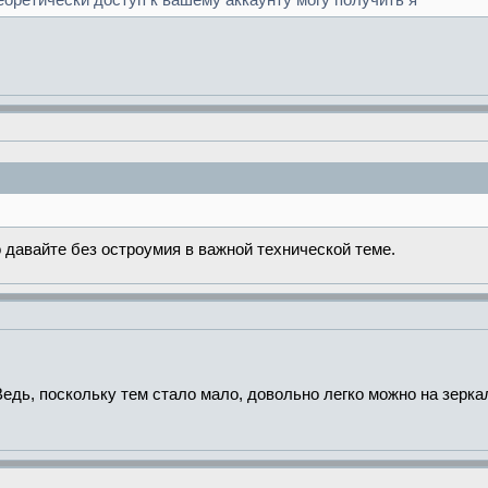
теоретически доступ к вашему аккаунту могу получить я
о давайте без остроумия в важной технической теме.
Ведь, поскольку тем стало мало, довольно легко можно на зерка