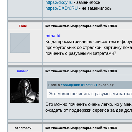
https://dxdy.ru
- заменилось
https://DXDY.RU
- не заменилось
Ende
Re: Уважаемые модераторы. Какой-то ГЛЮК
mihaild
Когда просматриваешь список тем в форум
прямоугольник со стрелкой, картинку пок
починить с разумными затратами?
mihaild
Re: Уважаемые модераторы. Какой-то ГЛЮК
Ende в
сообщении #1725521
писал(а):
Это можно починить с разумными затра
Это можно починить очень легко, но у мен
ожидать от поддержки сервиса за два долл
ozheredov
Re: Уважаемые модераторы. Какой-то ГЛЮК