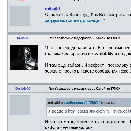
mihaild
Спасибо за Ваш труд. Как Вы смотрите н
загружаются не до конца»
?
mihaild
Re: Уважаемые модераторы. Какой-то ГЛЮК
Я не против, добавляйте. Все злонамерен
(но никаких гарантий по availability я не да
И там еще забавный эффект - поскольку ф
зеркало просто в тексте сообщения тоже 
Dmitriy40
Re: Уважаемые модераторы. Какой-то ГЛЮК
mihaild в
сообщении #1725517
писал(а):
я везде в html заменяю dxdy.ru на ds.de
Не совсем так, заменяется только если с ht
dxdy.ru - не заменилось