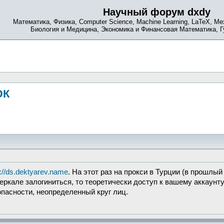
Научный форум dxdy
Математика, Физика, Computer Science, Machine Learning, LaTeX, Ме
Биология и Медицина, Экономика и Финансовая Математика, 
ЮК
s://ds.dektyarev.name
. На этот раз на прокси в Турции (в прошлы
ркале залогиниться, то теоретически доступ к вашему аккаунту м
опасности, неопределенный круг лиц.