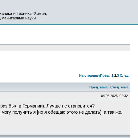
ханика и Техника, Химия,
Гуманитарные науки
На страницу
Пред.
1
,
2
,
3
След.
Пред. тема
|
След. тема
04.06.2026, 02:32
й раз был в Германии). Лучше не становится?
огу получить я [но я обещаю этого не делать], а так же,