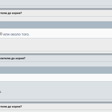
ителю до корня?
или около того.
елителю до корня?
.
ителю до корня?