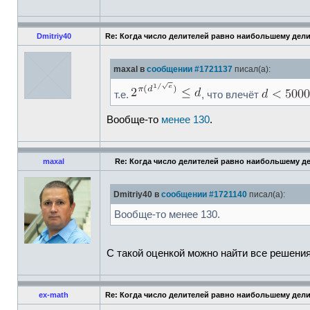
Dmitriy40
Re: Когда число делителей равно наибольшему дел
maxal в
сообщении #1721137
писал(а):
т.е.
, что влечёт
Вообще-то
менее 130
.
maxal
Re: Когда число делителей равно наибольшему д
Dmitriy40 в
сообщении #1721140
писал(а):
Вообще-то менее 130.
С такой оценкой можно найти все решения
ex-math
Re: Когда число делителей равно наибольшему дел