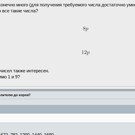
конечно много (для получения требуемого числа достаточно умн
 все такие числа?
чисел также интересен.
мо 1 и 9?
елителю до корня?