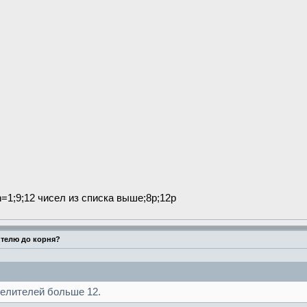
n=1;9;12 чисел из списка выше;8p;12p
ителю до корня?
делителей больше 12.