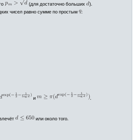
что
(для достаточно больших
).
адких чисел равно сумме по простым
:
и
.
 влечёт
или около того.