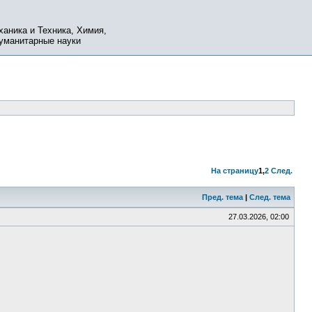
ханика и Техника, Химия,
Гуманитарные науки
На страницу
1
,
2
След.
Пред. тема
|
След. тема
27.03.2026, 02:00