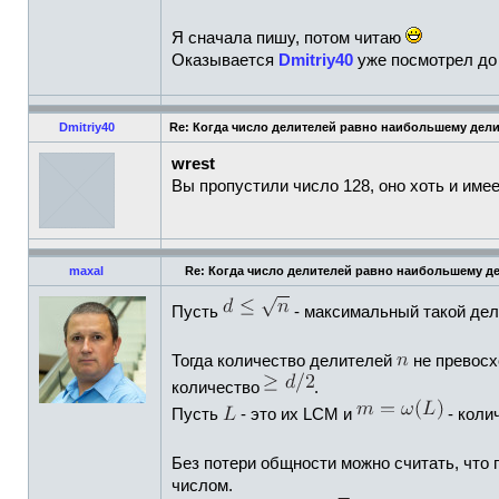
Я сначала пишу, потом читаю
Оказывается
Dmitriy40
уже посмотрел до
Dmitriy40
Re: Когда число делителей равно наибольшему дел
wrest
Вы пропустили число 128, оно хоть и име
maxal
Re: Когда число делителей равно наибольшему д
Пусть
- максимальный такой де
Тогда количество делителей
не превос
количество
.
Пусть
- это их LCM и
- коли
Без потери общности можно считать, что
числом.