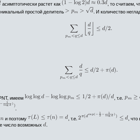
асимптотически растет как
, то считаем, 
 уникальный простой делитель
. И количество негл
 PNT, имеем
, т.е.
.
м
и поэтому
, т.е.
, что
ое число возможных
.