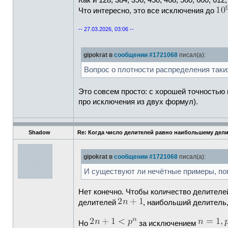
Как и 128, 384, 396, 450, 468, 560, 600, 612,
Что интересно, это все исключения до
-- 27.03.2026, 03:06 --
gipokrat в
сообщении #1721068
писал(а):
Вопрос о плотности распределения таки
Это совсем просто: с хорошей точностью
про исключения из двух формул).
Shadow
Re: Когда число делителей равно наибольшему дел
gipokrat в
сообщении #1721068
писал(а):
И существуют ли нечётные примеры, по
Нет конечно. Чтобы количество делител
делителей
, наибольший делитель,
Но
за исключением