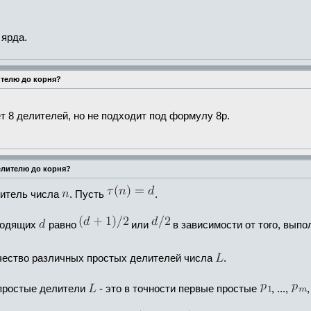
 ярда.
ителю до корня?
ет 8 делителей, но не подходит под формулу 8p.
елителю до корня?
литель числа
. Пусть
.
ходящих
равно
или
в зависимости от того, вып
чество различных простых делителей числа
.
 простые делители
- это в точности первые простые
, ...,