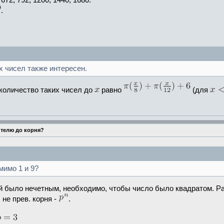
 672, 792, 1200, 1440, 1680.
.
х чисел также интересен.
 количество таких чисел до
равно
(для
ителю до корня?
мимо 1 и 9?
ей было нечетным, необходимо, чтобы число было квадратом. 
 не прев. корня -
.