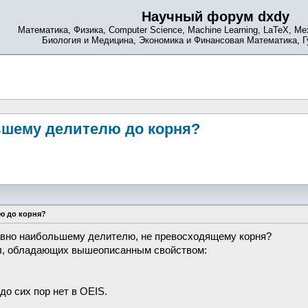
Научный форум dxdy
Математика, Физика, Computer Science, Machine Learning, LaTeX, Ме
Биология и Медицина, Экономика и Финансовая Математика, 
ьшему делителю до корня?
ю до корня?
равно наибольшему делителю, не превосходящему корня?
л, обладающих вышеописанным свойством:
о сих пор нет в OEIS.