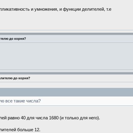
ликативность и умножения, и функции делителей, т.е
ителю до корня?
елителю до корня?
ю все такие числа?
ей равно 40 для числа 1680 (и только для него).
елителей больше 12.