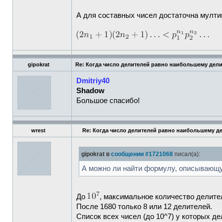
А для составных чисел достаточна мултип
gipokrat
Re: Когда число делителей равно наибольшему дел
Dmitriy40
Shadow
Большое спасибо!
wrest
Re: Когда число делителей равно наибольшему д
gipokrat в
сообщении #1721068
писал(а):
А можно ли найти формулу, описывающу
До
, максимальное количество делител
После 1680 только 8 или 12 делителей.
Список всех чисел (до 10^7) у которых д