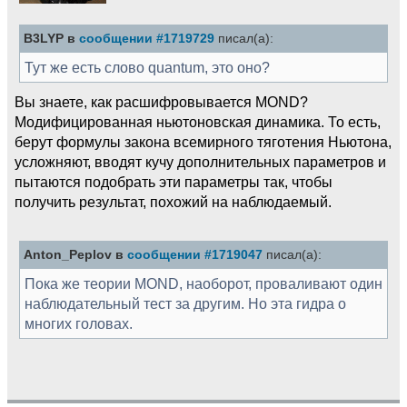
B3LYP в
сообщении #1719729
писал(а):
Тут же есть слово quantum, это оно?
Вы знаете, как расшифровывается MOND?
Модифицированная ньютоновская динамика. То есть,
берут формулы закона всемирного тяготения Ньютона,
усложняют, вводят кучу дополнительных параметров и
пытаются подобрать эти параметры так, чтобы
получить результат, похожий на наблюдаемый.
Anton_Peplov в
сообщении #1719047
писал(а):
Пока же теории MOND, наоборот, проваливают один
наблюдательный тест за другим. Но эта гидра о
многих головах.