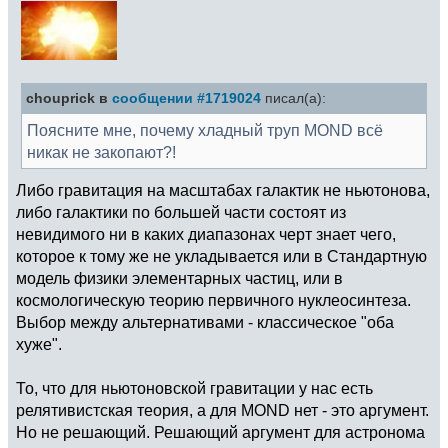
chouprick в
сообщении #1719024
писал(а):
Поясните мне, почему хладный труп MOND всё
никак не закопают?!
Либо гравитация на масштабах галактик не ньютонова,
либо галактики по большей части состоят из
невидимого ни в каких диапазонах черт знает чего,
которое к тому же не укладывается или в Стандартную
модель физики элементарных частиц, или в
космологическую теорию первичного нуклеосинтеза.
Выбор между альтернативами - классическое "оба
хуже".
То, что для ньютоновской гравитации у нас есть
релятивистская теория, а для MOND нет - это аргумент.
Но не решающий. Решающий аргумент для астронома