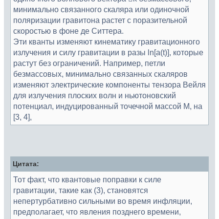
минимально связанного скаляра или одиночной
поляризации гравитона растет с поразительной
скоростью в фоне де Ситтера.
Эти кванты изменяют кинематику гравитационного
излучения и силу гравитации в разы ln[a(t)], которые
растут без ограничений. Например, петли
безмассовых, минимально связанных скаляров
изменяют электрические компоненты тензора Вейля
для излучения плоских волн и ньютоновский
потенциал, индуцированный точечной массой M, на
[3, 4],
Цитата:
Тот факт, что квантовые поправки к силе
гравитации, такие как (3), становятся
непертурбативно сильными во время инфляции,
предполагает, что явления позднего времени,