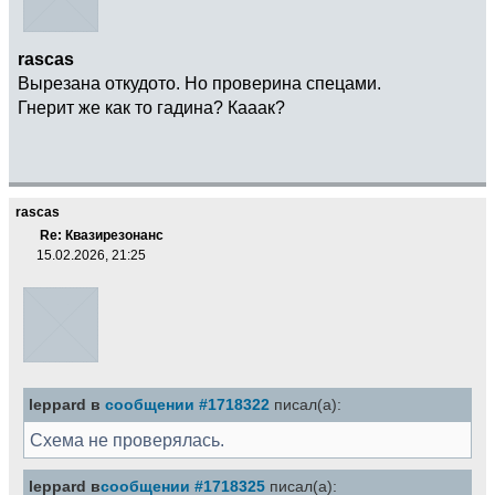
rascas
Вырезана откудото. Но проверина спецами.
Гнерит же как то гадина? Кааак?
rascas
Re: Квазирезонанс
15.02.2026, 21:25
leppard в
сообщении #1718322
писал(а):
Схема не проверялась.
leppard в
сообщении #1718325
писал(а):