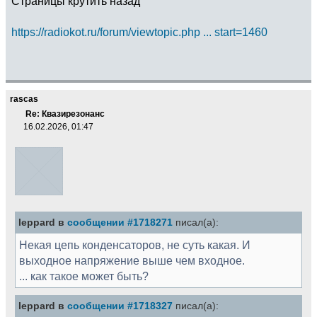
Страницы крутить назад
https://radiokot.ru/forum/viewtopic.php ... start=1460
rascas
Re: Квазирезонанс
16.02.2026, 01:47
leppard в
сообщении #1718271
писал(а):
Некая цепь конденсаторов, не суть какая. И
выходное напряжение выше чем входное.
... как такое может быть?
leppard в
сообщении #1718327
писал(а):