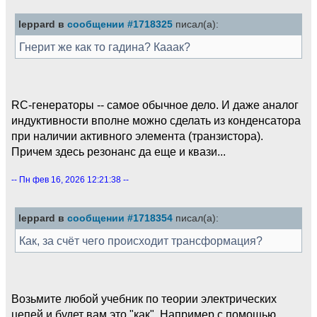
leppard в
сообщении #1718325
писал(а):
Гнерит же как то гадина? Кааак?
RC-генераторы -- самое обычное дело. И даже аналог
индуктивности вполне можно сделать из конденсатора
при наличии активного элемента (транзистора).
Причем здесь резонанс да еще и квази...
-- Пн фев 16, 2026 12:21:38 --
leppard в
сообщении #1718354
писал(а):
Как, за счёт чего происходит трансформация?
Возьмите любой учебник по теории электрических
цепей и будет вам это "как". Например с помощью