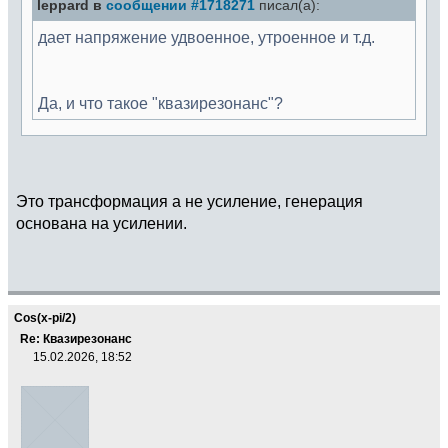
leppard в
сообщении #1718271
писал(а):
дает напряжение удвоенное, утроенное и т.д.
Да, и что такое "квазирезонанс"?
Это трансформация а не усиление, генерация
основана на усилении.
Cos(x-pi/2)
Re: Квазирезонанс
15.02.2026, 18:52