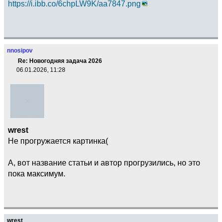
https://i.ibb.co/6chpLW9K/aa7847.png
nnosipov
Re: Новогодняя задача 2026
06.01.2026, 11:28
wrest
Не прогружается картинка(
А, вот название статьи и автор прогрузились, но это
пока максимум.
wrest