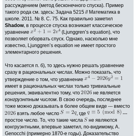
рассуждением (метод бесконечного спуска). Пример
такого рода см. здесь: Задача 5215 // Математика в
школе. 2011. № 8. С. 75. Как правильно заметил
Shadow
, в процессе спуска возникает классическое
уравнение
(Ljunggren’s equation), что
позволяет оборвать спуск. Однако, насколько мне
известно, Ljunggren’s equation не имеет простого
элементарного решения.
Что касается п. б), то здесь нужно решать уравнение
сразу в рациональных числах. Можно показать, что
утверждение о том, что уравнение
имеет в рациональных числах только тривиальные
решения, эквивалентно тому, что
не является
конгруэнтным числом
. В свою очередь, последнее
тоже можно доказывать в более общем виде --- вместо
взять любое число
, где
---
простое число. То, что такие числа
не являются
конгруэнтными, впервые заметил, по-видимому, A.
Genocchi (примерно 1870-е годы). Доказательство