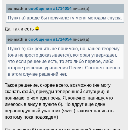
ex-math в
сообщении #1714054
писал(а):
Пункт а) вроде бы получился у меня методом спуска
Да, так и есть
ex-math в
сообщении #1714054
писал(а):
Пункт б) как решить не понимаю, но нашел теорему
(она непросто доказывается), которая утверждает,
что если решение есть, то это либо первое, либо
второе решение уравнения Пелля. Соответственно,
в этом случае решений нет.
Такое решение, скорее всего, возможно (не могу
скачать файл, причуды теперешней ситуации), я
понимаю, о чем идет речь. Я, конечно, напишу, что
имелось в виду в пункте б). Но вдруг еще один
неравнодушный участник (swec) захочет написать,
поэтому пока подождем)
Да, в пункте б) нетривиальных решений тоже нет, все