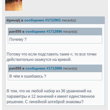
dgwuqtj в
сообщении #1712901
писал(а):
pan555 в
сообщении #1712896
писал(а):
Почему ?
Потому что если подставить такие
, то все точки
действительно окажутся на кривой.
pan555 в
сообщении #1712896
писал(а):
В чём я ошибаюсь ?
В том, что не любой набор из 36 уравнений на
параметры и 12 значений
имеет единственное
решение. С линейной алгеброй знакомы?