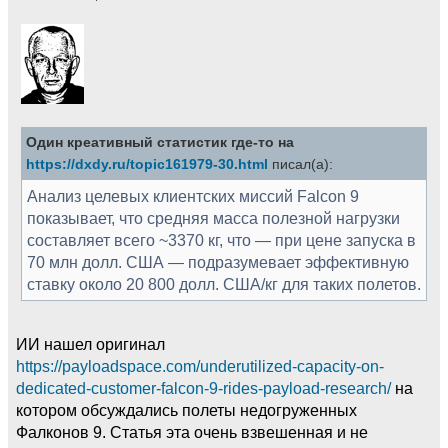
Один креативный статистик где-то на
https://dxdy.ru/topic161979-30.html
писал(а):
Анализ целевых клиентских миссий Falcon 9
показывает, что средняя масса полезной нагрузки
составляет всего ~3370 кг, что — при цене запуска в
70 млн долл. США — подразумевает эффективную
ставку около 20 800 долл. США/кг для таких полетов.
ИИ нашел оригинал
https://payloadspace.com/underutilized-capacity-on-
dedicated-customer-falcon-9-rides-payload-research/
на
котором обсуждались полеты недогруженных
Фалконов 9. Статья эта очень взвешенная и не