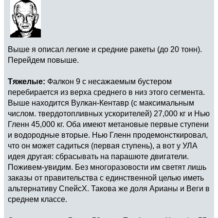
Выше я описал легкие и средние ракеты (до 20 тонн).
Перейдем повыше.
Тяжелые:
Фалкон 9 с несажаемым бустером
перебирается из верха среднего в низ этого сегмента.
Выше находится Вулкан-Кентавр (с максимальным
числом. твердотопливных ускорителей) 27,000 кг и Нью
Гленн 45,000 кг. Оба имеют метановые первые ступени
и водородные вторые. Нью Гленн продемонсткировал,
что он может садиться (первая ступень), а вот у УЛА
идея другая: сбрасывать на парашюте двигатели.
Поживем-увидим. Без многоразовости им светят лишь
заказы от правительства с единственной целью иметь
альтернативу СпейсХ. Такова же доля Арианы и Веги в
среднем классе.