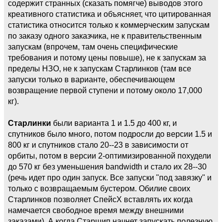
содержит странных (сказать помягче) выводов этого
креативного статистика и объясняет, что цитированная
статистика относится только к коммерческим запускам
по заказу одного заказчика, не к правительственным
запускам (впрочем, там очень специфические
требования и потому цены повыше), не к запускам за
пределы НЗО, не к запускам Старлинков (там все
запуски только в варианте, обеспечивающем
возвращение первой ступени и потому около 17,000
кг).
Старлинки
были варианта 1 и 1.5 до 400 кг, и
спутников было много, потом подросли до версии 1.5 и
800 кг и спутников стало 20--23 в зависимости от
орбиты, потом в версии 2-оптимизированной похудели
до 570 кг без уменьшения bandwidth и стало их 28--30
(речь идет про один запуск. Все запуски "под завязку" и
только с возвращаемым бустером. Обилие своих
Старлинков позволяет СпейсХ вставлять их когда
намечается свободное время между внешними
заказами). А когда Старшип начнет запускать полезную