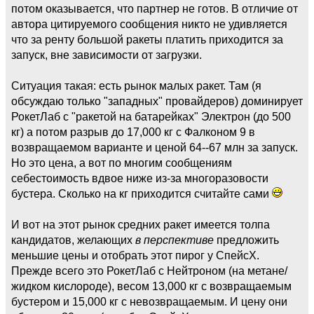
потом оказывается, что партнер не готов. В отличие от
автора цитируемого сообщения никто не удивляется
что за ренту большой ракеты платить приходится за
запуск, вне зависимости от загрузки.
Ситуация такая: есть рынок малых ракет. Там (я
обсуждаю только "западных" провайдеров) доминирует
РокетЛаб с "ракетой на батарейках" Электрон (до 500
кг) а потом разрыв до 17,000 кг с Фалконом 9 в
возвращаемом варианте и ценой 64--67 млн за запуск.
Но это цена, а вот по многим сообщениям
себестоимость вдвое ниже из-за многоразовости
бустера. Сколько на кг приходится считайте сами
И вот на этот рынок средних ракет имеется толпа
кандидатов, желающих
в перспективе
предложить
меньшие цены и отобрать этот пирог у СпейсХ.
Прежде всего это РокетЛаб с Нейтроном (на метане/
жидком кислороде), весом 13,000 кг с возвращаемым
бустером и 15,000 кг с невозвращаемым. И цену они