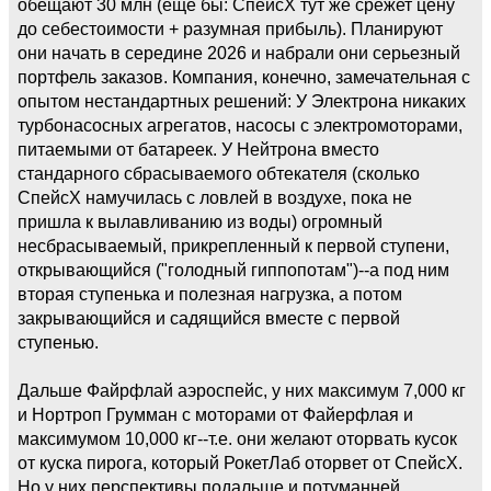
обещают 30 млн (еще бы: СпейсХ тут же срежет цену
до себестоимости + разумная прибыль). Планируют
они начать в середине 2026 и набрали они серьезный
портфель заказов. Компания, конечно, замечательная с
опытом нестандартных решений: У Электрона никаких
турбонасосных агрегатов, насосы с электромоторами,
питаемыми от батареек. У Нейтрона вместо
стандарного сбрасываемого обтекателя (сколько
СпейсХ намучилась с ловлей в воздухе, пока не
пришла к вылавливанию из воды) огромный
несбрасываемый, прикрепленный к первой ступени,
открывающийся ("голодный гиппопотам")--а под ним
вторая ступенька и полезная нагрузка, а потом
закрывающийся и садящийся вместе с первой
ступенью.
Дальше Файрфлай аэроспейс, у них максимум 7,000 кг
и Нортроп Грумман с моторами от Файерфлая и
максимумом 10,000 кг--т.е. они желают оторвать кусок
от куска пирога, который РокетЛаб оторвет от СпейсХ.
Но у них перспективы подальше и потуманней.