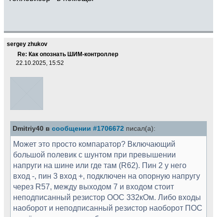
sergey zhukov
Re: Как опознать ШИМ-контроллер
22.10.2025, 15:52
Dmitriy40 в
сообщении #1706672
писал(а):
Может это просто компаратор? Включающий
большой полевик с шунтом при превышении
напруги на шине или где там (R62). Пин 2 у него
вход -, пин 3 вход +, подключен на опорную напругу
через R57, между выходом 7 и входом стоит
неподписанный резистор ООС 332кОм. Либо входы
наоборот и неподписанный резистор наоборот ПОС