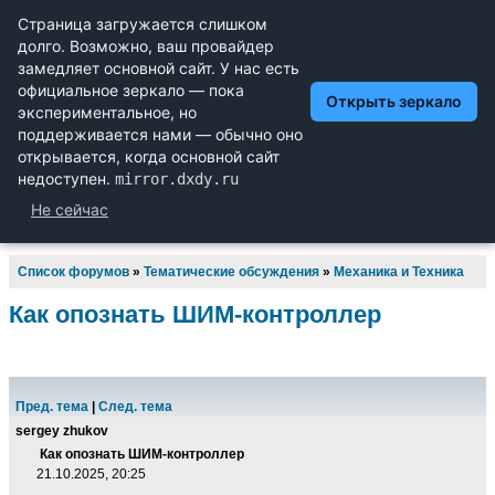
Научный форум dxdy
Математика, Физика, Computer Science, Machine Learning,
LaTeX, Механика и Техника, Химия,
Биология и Медицина, Экономика и Финансовая
Математика, Гуманитарные науки
Список форумов
»
Тематические обсуждения
»
Механика и Техника
Как опознать ШИМ-контроллер
Пред. тема
|
След. тема
sergey zhukov
Как опознать ШИМ-контроллер
21.10.2025, 20:25