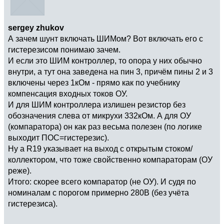
sergey zhukov
А зачем шунт включать ШИМом? Вот включать его с
гистерезисом понимаю зачем.
И если это ШИМ контроллер, то опора у них обычно
внутри, а тут она заведена на пин 3, причём пины 2 и 3
включены через 1кОм - прямо как по учебнику
компенсация входных токов ОУ.
И для ШИМ контроллера излишен резистор без
обозначения слева от микрухи 332кОм. А для ОУ
(компаратора) он как раз весьма полезен (по логике
выходит ПОС=гистерезис).
Ну а R19 указывает на выход с открытым стоком/
коллектором, что тоже свойственно компараторам (ОУ
реже).
Итого: скорее всего компаратор (не ОУ). И судя по
номиналам с порогом примерно 280В (без учёта
гистерезиса).