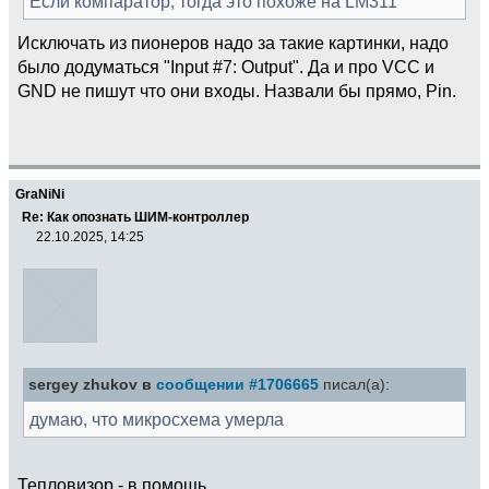
Если компаратор, тогда это похоже на LM311
Исключать из пионеров надо за такие картинки, надо
было додуматься "Input #7: Output". Да и про VCC и
GND не пишут что они входы. Назвали бы прямо, Pin.
GraNiNi
Re: Как опознать ШИМ-контроллер
22.10.2025, 14:25
sergey zhukov в
сообщении #1706665
писал(а):
думаю, что микросхема умерла
Тепловизор - в помощь.