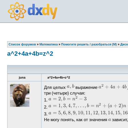
Список форумов
»
Математика
»
Помогите решить / разобраться (М)
»
Диск
a^2+4a+4b=z^2
juna
a^2+4a+4b=z^2
Для целых
выражение
три (четыре) случая:
1.
2.
3.
Не могу понять, как от значения
зависит