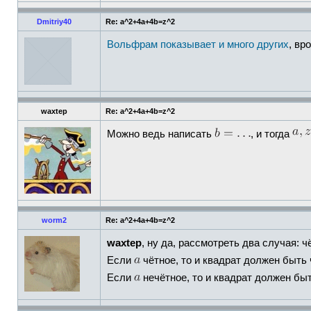
Dmitriy40
Re: a^2+4a+4b=z^2
Вольфрам показывает и много других
, вро
waxtep
Re: a^2+4a+4b=z^2
Можно ведь написать
, и тогда
worm2
Re: a^2+4a+4b=z^2
waxtep
, ну да, рассмотреть два случая: 
Если
чётное, то и квадрат должен быть
Если
нечётное, то и квадрат должен бы