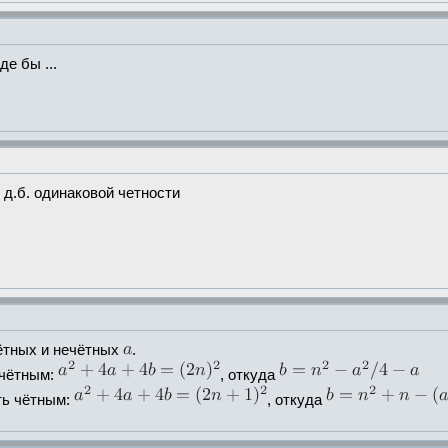
де бы ...
д.б. одинаковой четности
чётных и нечётных
.
 чётным:
, откуда
ть чётным:
, откуда