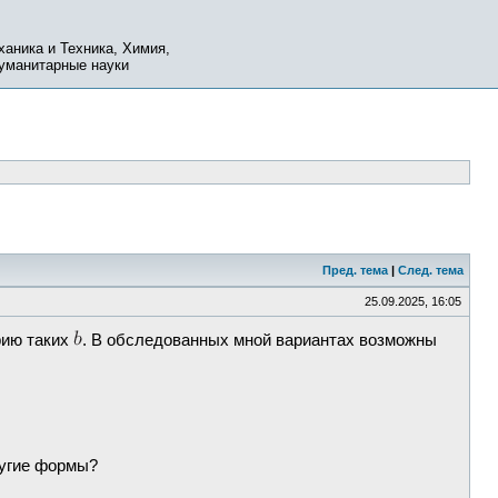
ханика и Техника, Химия,
Гуманитарные науки
Пред. тема
|
След. тема
25.09.2025, 16:05
рию таких
. В обследованных мной вариантах возможны
ругие формы?