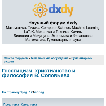
Научный форум dxdy
Математика, Физика, Computer Science, Machine Learning,
LaTeX, Механика и Техника, Химия,
Биология и Медицина, Экономика и Финансовая
Математика, Гуманитарные науки
Список форумов
»
Тематические обсуждения
»
Гуманитарный
раздел
Гностицизм, христианство и
философия В. Соловьева
На страницу
Пред.
1
2
3
4
След.
Пред. тема
|
След. тема