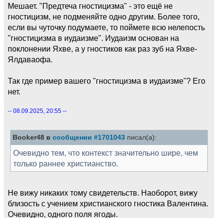
Мешает. "Предтеча гностицизма" - это ещё не
гностицизм, не подменяйте одно другим. Более того,
если вы чуточку подумаете, то поймете всю нелепость
"гностицизма в иудаизме". Иудаизм основан на
поклонении Яхве, а у гностиков как раз зуб на Яхве-
Ялдаваофа.
Так где пример вашего "гностицизма в иудаизме"? Его
нет.
-- 08.09.2025, 20:55 --
Booker48 в
сообщении #1701043
писал(а):
Очевидно тем, что контекст значительно шире, чем
только раннее христианство.
Не вижу никаких тому свидетельств. Наоборот, вижу
близость с учением христианского гностика Валентина.
Очевидно, одного поля ягоды.