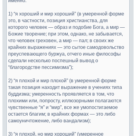
именно:
1) “я хороший и мир хороший” (в умеренной форме
это, в частности, позиция христианства, для
которого человек — образ и подобие Бога, а мир —
Божие творение; при этом, однако, не забывается,
что человек греховен, а мир — пал; в своих же
крайних выражениях — это сытое самодовольство
преуспевающего буржуа, отчего иные философы
сделали несколько поспешный вывод о
“благородстве пессимизма”);
2) “я плохой и мир плохой” (в умеренной форме
такая позиция находит выражение в учениях типа
буддизма; умеренность проявляется в том, что
плохими или, попросту, иллюзорными полагаются
чувственные “я” и “мир”, все же умопостигаемое
остается благим; в крайних формах — это либо
самоуничтожение, либо вандализм);
3) “я плохой, но мир хороший” (умеренное