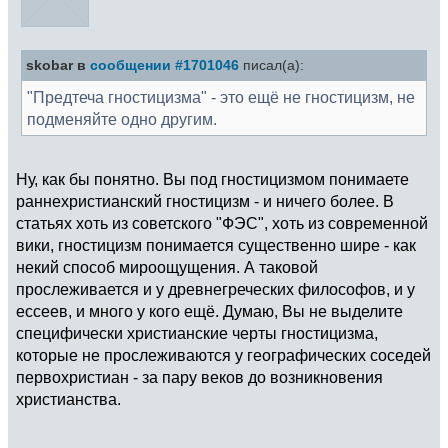
skobar в
сообщении #1701046
писал(а):
"Предтеча гностицизма" - это ещё не гностицизм, не
подменяйте одно другим.
Ну, как бы понятно. Вы под гностицизмом понимаете
раннехристианский гностицизм - и ничего более. В
статьях хоть из советского "ФЭС", хоть из современной
вики, гностицизм понимается существенно шире - как
некий способ мироощущения. А таковой
прослеживается и у древнегреческих философов, и у
ессеев, и много у кого ещё. Думаю, Вы не выделите
специфически христианские черты гностицизма,
которые не прослеживаются у географических соседей
первохристиан - за пару веков до возникновения
христианства.