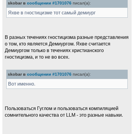
skobar в
сообщении #1701076
писал(а):
Яхве в гностицизме тот самый демиург
В разных течениях гностицизма разные представления
о том, кто является Демиургом. Яхве считается
Демиургом только в течениях христианского
гностицизма, и то не во всех.
skobar в
сообщении #1701076
писал(а):
Вот именно.
Пользоваться Гуглом и пользоваться компиляцией
сомнительного качества от LLM - это разные навыки.