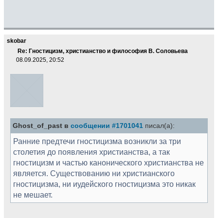
skobar
Re: Гностицизм, христианство и философия В. Соловьева
08.09.2025, 20:52
Ghost_of_past в
сообщении #1701041
писал(а):
Ранние предтечи гностицизма возникли за три
столетия до появления христианства, а так
гностицизм и частью канонического христианства не
является. Существованию ни христианского
гностицизма, ни иудейского гностицизма это никак
не мешает.