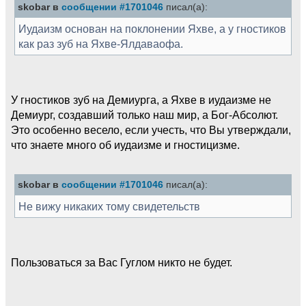
skobar в
сообщении #1701046
писал(а):
Иудаизм основан на поклонении Яхве, а у гностиков
как раз зуб на Яхве-Ялдаваофа.
У гностиков зуб на Демиурга, а Яхве в иудаизме не
Демиург, создавший только наш мир, а Бог-Абсолют.
Это особенно весело, если учесть, что Вы утверждали,
что знаете много об иудаизме и гностицизме.
skobar в
сообщении #1701046
писал(а):
Не вижу никаких тому свидетельств
Пользоваться за Вас Гуглом никто не будет.