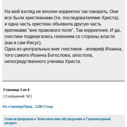
На мой взгляд не вполне корректно так говорить. Они
все были христианами (т.е. последователями Христа),
и одна часть христиан объявила другую часть
еретиками "вне правового поля". Так корректнее. И да,
гностики подвергались гонениям со стороны власти
(как и сам Иисус).
Одна из центральных книг гностиков - апокриф Иоанна,
того самого Иоанна Богослова, апостола,
непосредственного ученика Христа.
Страница
3
из
4
[ Сообщений: 58 ]
На страницу
Пред.
1
2
3
4
След.
Список форумов
»
Тематические обсуждения
»
Гуманитарный
раздел