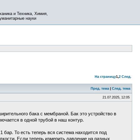
ханика и Техника, Химия,
Гуманитарные науки
На страницу
1
,
2
След.
Пред. тема
|
След. тема
21.07.2025, 12:05
ирительного бака с мембраной. Бак это устройство в
лючается в одной трубой в наш контур.
1 бар. То есть теперь вся система находится под
дкости. Если теперь измерить давление на разных