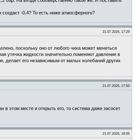
.2 бар. На входе сообверстаенно такое же. И поставить
н создаст -0.4? То есть ниже атмосферного?
21.07.2025, 17:29
елено, поскольку оно от любого чиха может меняться
лая утечка жидкости значительно поменяют давление в
е, делает его независимым от малых колебаний других
21.07.2025, 17:50
 в этом месте и открыть его, то система даже засосет
21.07.2025, 18:05