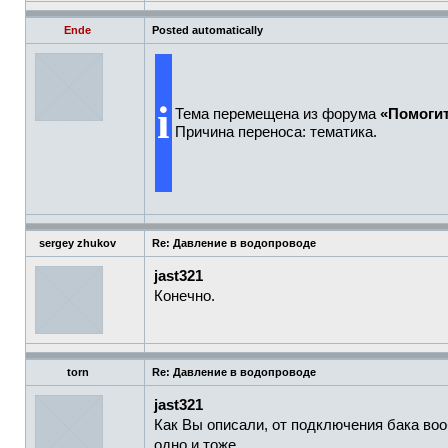
Ende
Posted automatically
i
Тема перемещена из форума
«Помогит
Причина переноса: тематика.
sergey zhukov
Re: Давление в водопроводе
jast321
Конечно.
torn
Re: Давление в водопроводе
jast321
Как Вы описали, от подключения бака воо
одно и тоже.