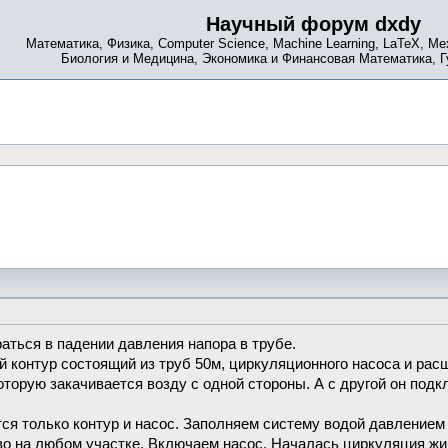
Научный форум dxdy
Математика, Физика, Computer Science, Machine Learning, LaTeX, Ме
Биология и Медицина, Экономика и Финансовая Математика, 
аться в падении давления напора в трубе.
 контур состоящий из труб 50м, циркуляционного насоса и расш
оторую закачивается возду с одной стороны. А с другой он подк
ся только контур и насос. Заполняем систему водой давлением 
во на любом участке. Включаем насос. Началась циркуляция жи