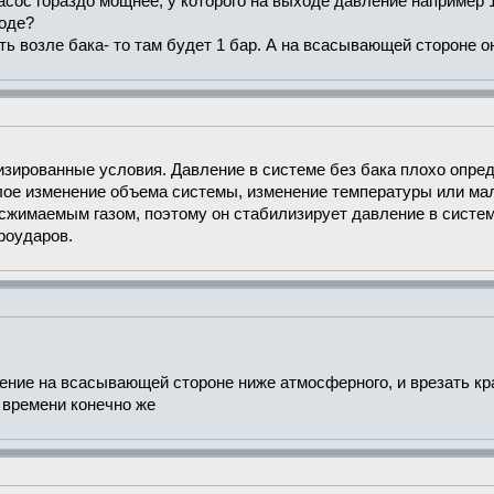
асос гораздо мощнее, у которого на выходе давление например 1
ходе?
ть возле бака- то там будет 1 бар. А на всасывающей стороне о
изированные условия. Давление в системе без бака плохо опред
лое изменение объема системы, изменение температуры или ма
сжимаемым газом, поэтому он стабилизирует давление в систем
дроударов.
ение на всасывающей стороне ниже атмосферного, и врезать кран
 времени конечно же