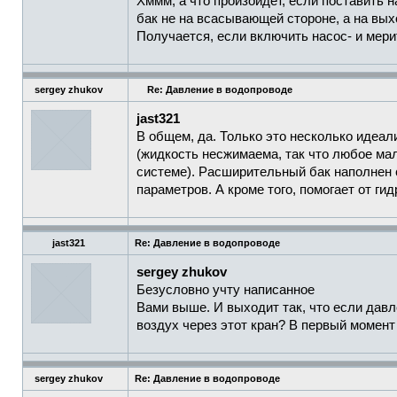
Хммм, а что произойдет, если поставить н
бак не на всасывающей стороне, а на вы
Получается, если включить насос- и мери
sergey zhukov
Re: Давление в водопроводе
jast321
В общем, да. Только это несколько идеал
(жидкость несжимаема, так что любое ма
системе). Расширительный бак наполнен 
параметров. А кроме того, помогает от ги
jast321
Re: Давление в водопроводе
sergey zhukov
Безусловно учту написанное
Вами выше. И выходит так, что если давл
воздух через этот кран? В первый момент
sergey zhukov
Re: Давление в водопроводе