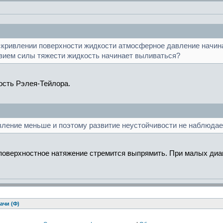
скривлении поверхности жидкости атмосферное давление начина
вием силы тяжести жидкость начинает выливаться?
ость Рэлея-Тейлора.
вление меньше и поэтому развитие неустойчивости не наблюда
 поверхностное натяжение стремится выпрямить. При малых диа
ачи (Ф)