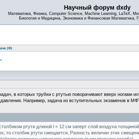
Научный форум dxdy
Математика, Физика, Computer Science, Machine Learning, LaTeX, Ме
Биология и Медицина, Экономика и Финансовая Математика, 
ачи (Ф)
.
адач, в которых трубки с ртутью поворачивают вверх ногами ил
 давления. Например, задача из вступительных экзаменов в МФТ
толбиком ртути длиной l = 12 см заперт слой воздуха толщиной L
рх, то столбик ртути смещается. Разность величин этих смещен