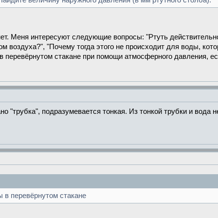
Найдите величину наружного давления (в мм ртутного столба).
нет. Меня интересуют следующие вопросы: "Ртуть действительн
м воздуха?", "Почему тогда этого не происходит для воды, кото
в перевёрнутом стакане при помощи атмосферного давления, есл
но "трубка", подразумевается тонкая. Из тонкой трубки и вода 
ы в перевёрнутом стакане