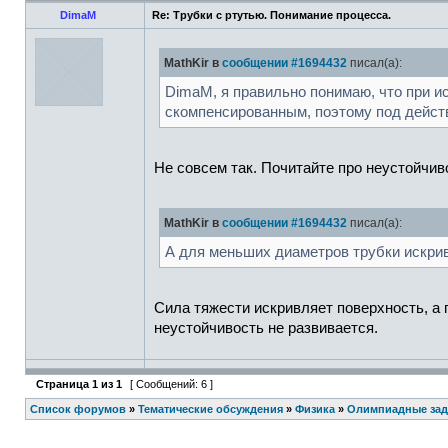
DimaM
Re: Трубки с ртутью. Понимание процесса.
MathKir в
сообщении #1694432
писал(а):
DimaM, я правильно понимаю, что при и
скомпенсированным, поэтому под дейст
Не совсем так. Почитайте про неустойчив
MathKir в
сообщении #1694432
писал(а):
А для меньших диаметров трубки искри
Сила тяжести искривляет поверхность, а
неустойчивость не развивается.
Страница
1
из
1
[ Сообщений: 6 ]
Список форумов
»
Тематические обсуждения
»
Физика
»
Олимпиадные зад