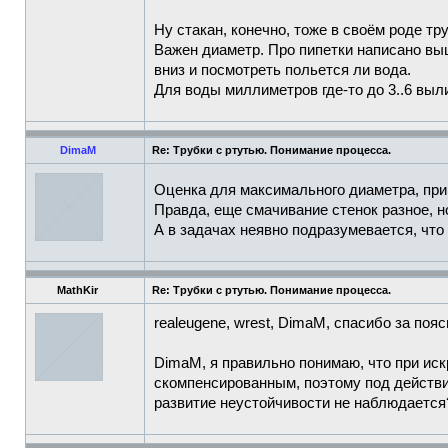
Ну стакан, конечно, тоже в своём роде тр
Важен диаметр. Про пипетки написано выш
вниз и посмотреть польется ли вода.
Для воды миллиметров где-то до 3..6 выли
DimaM
Re: Трубки с ртутью. Понимание процесса.
Оценка для максимального диаметра, при
Правда, еще смачивание стенок разное, но
А в задачах неявно подразумевается, что
MathKir
Re: Трубки с ртутью. Понимание процесса.
realeugene, wrest, DimaM, спасибо за пояс
DimaM, я правильно понимаю, что при ис
скомпенсированным, поэтому под действ
развитие неустойчивости не наблюдается