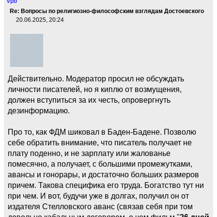
vpb
Re: Вопросы по религиозно-философским взглядам Достоевского
20.06.2025, 20:24
Действительно. Модератор просил не обсуждать
личности писателей, но я киплю от возмущения,
должен вступиться за их честь, опровергнуть
дезинформацию.
Про то, как ФДМ шиковал в Баден-Бадене. Позволю
себе обратить внимание, что писатель получает не
плату поденно, и не зарплату или жалованье
помесячно, а получает, с большими промежутками,
авансы и гонорары, и достаточно больших размеров
причем. Такова специфика его труда. Богатство тут ни
при чем. И вот, будучи уже в долгах, получил он от
издателя Стелловского аванс (связав себя при том
довольно кабальным договором, о чем фильм "
26 дней