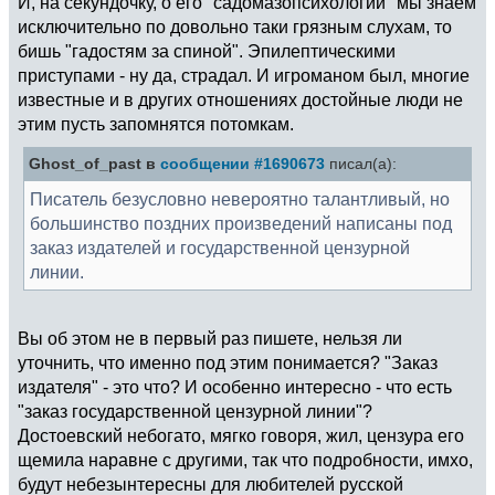
И, на секундочку, о его "садомазопсихологии" мы знаем
исключительно по довольно таки грязным слухам, то
бишь "гадостям за спиной". Эпилептическими
приступами - ну да, страдал. И игроманом был, многие
известные и в других отношениях достойные люди не
этим пусть запомнятся потомкам.
Ghost_of_past в
сообщении #1690673
писал(а):
Писатель безусловно невероятно талантливый, но
большинство поздних произведений написаны под
заказ издателей и государственной цензурной
линии.
Вы об этом не в первый раз пишете, нельзя ли
уточнить, что именно под этим понимается? "Заказ
издателя" - это что? И особенно интересно - что есть
"заказ государственной цензурной линии"?
Достоевский небогато, мягко говоря, жил, цензура его
щемила наравне с другими, так что подробности, имхо,
будут небезынтересны для любителей русской