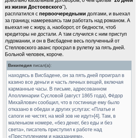
из жизни Достоевского
"),
расплатился с
первоочередными
долгами, и выехал
за границу, намереваясь там работать над романом. А
выехал не с жиру, а, наоборот, от бедности, чтоб
кредиторы не достали. А там случился с ним приступ
лудомании, и он в Висбадене весь полученный от
Стелловского аванс просрал в рулетку за пять дней.
Больной человек, короче.
Википедия
писал(а):
находясь в Висбадене, он за пять дней проиграл в
казино все деньги и часть личных вещей, включая
карманные часы. В письме, адресованном
Аполлинарии Сусловой (август 1865 года), Фёдор
Михайлович сообщил, что в гостинице ему было
отказано в обедах и других услугах: «Платье и
сапоги не чистят, на мой зов не идут»[4]. Там, в
маленьком номере, «без денег, без еды и без
света», писатель приступил к работе над
«Преступлением и наказанием».