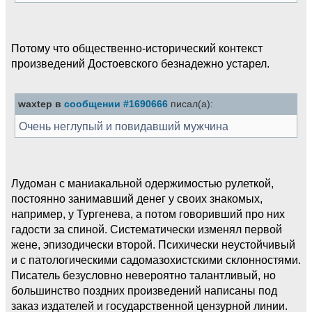
Потому что общественно-исторический контекст
произведений Достоевского безнадежно устарел.
waxtep в
сообщении #1690666
писал(а):
Очень неглупый и повидавший мужчина
Лудоман с маниакальной одержимостью рулеткой,
постоянно занимавший денег у своих знакомых,
например, у Тургенева, а потом говоривший про них
гадости за спиной. Систематически изменял первой
жене, эпизодически второй. Психически неустойчивый
и с патологическими садомазохистскими склонностями.
Писатель безусловно невероятно талантливый, но
большинство поздних произведений написаны под
заказ издателей и государственной цензурной линии.