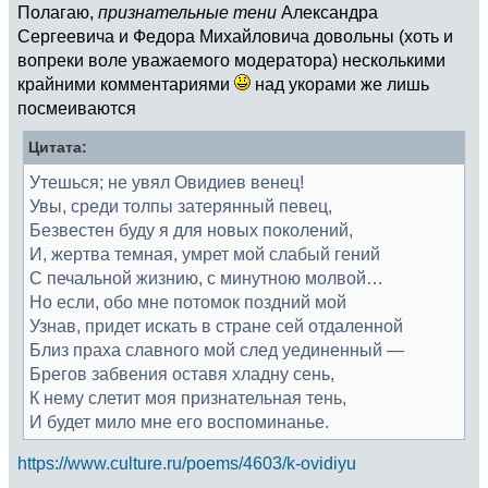
Полагаю,
признательные тени
Александра
Сергеевича и Федора Михайловича довольны (хоть и
вопреки воле уважаемого модератора) несколькими
крайними комментариями
над укорами же лишь
посмеиваются
Цитата:
Утешься; не увял Овидиев венец!
Увы, среди толпы затерянный певец,
Безвестен буду я для новых поколений,
И, жертва темная, умрет мой слабый гений
С печальной жизнию, с минутною молвой…
Но если, обо мне потомок поздний мой
Узнав, придет искать в стране сей отдаленной
Близ праха славного мой след уединенный —
Брегов забвения оставя хладну сень,
К нему слетит моя признательная тень,
И будет мило мне его воспоминанье.
https://www.culture.ru/poems/4603/k-ovidiyu