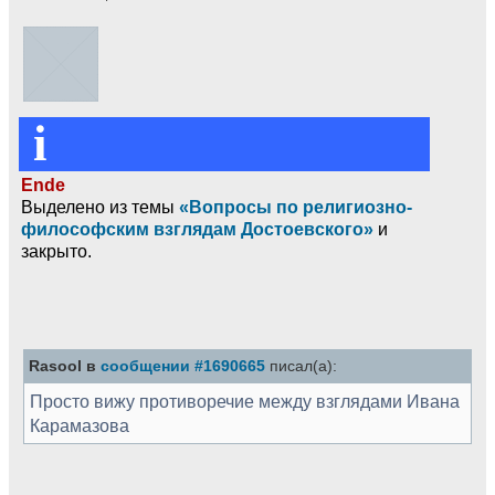
i
Ende
Выделено из темы
«Вопросы по религиозно-
философским взглядам Достоевского»
и
закрыто.
Rasool в
сообщении #1690665
писал(а):
Просто вижу противоречие между взглядами Ивана
Карамазова