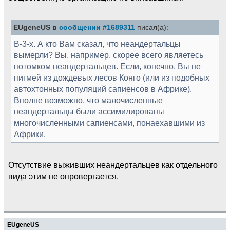
EUgeneUS в
сообщении #1689311
писал(а):
В-3-х. А кто Вам сказал, что неандертальцы
вымерли? Вы, например, скорее всего являетесь
потомком неандертальцев. Если, конечно, Вы не
пигмей из дождевых лесов Конго (или из подобных
автохтонных популяций сапиенсов в Африке).
Вполне возможно, что малочисленные
неандертальцы были ассимилированы
многочисленными сапиенсами, понаехавшими из
Африки.
Отсутствие выживших неандертальцев как отдельного
вида этим не опровергается.
EUgeneUS