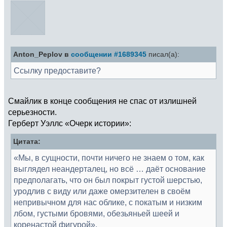
Anton_Peplov в
сообщении #1689345
писал(а):
Ссылку предоставите?
Смайлик в конце сообщения не спас от излишней
серьезности.
Герберт Уэллс «Очерк истории»:
Цитата:
«Мы, в сущности, почти ничего не знаем о том, как
выглядел неандерталец, но всё … даёт основание
предполагать, что он был покрыт густой шерстью,
уродлив с виду или даже омерзителен в своём
непривычном для нас облике, с покатым и низким
лбом, густыми бровями, обезьяньей шеей и
коренастой фигурой».