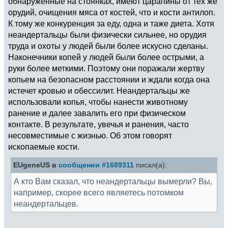
обнаруженные на стоянках, имеют царапины от тех же
орудий, очищения мяса от костей, что и кости антилоп.
К тому же конкуренция за еду, одна и таже диета. Хотя
неандертальцы были физически сильнее, но орудия
труда и охоты у людей были более искусно сделаны.
Наконечники копей у людей были более острыми, а
руки более меткими. Поэтому они поражали жертву
копьем на безопасном расстоянии и ждали когда она
истечет кровью и обессилит. Неандертальцы же
использовали копья, чтобы нанести животному
ранение и далее завалить его при физическом
контакте. В результате, увечья и ранения, часто
несовместимые с жизнью. Об этом говорят
ископаемые кости.
EUgeneUS в
сообщении #1689311
писал(а):
А кто Вам сказал, что неандертальцы вымерли? Вы,
например, скорее всего являетесь потомком
неандертальцев.