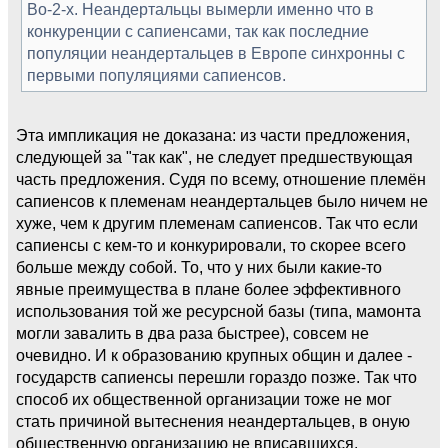
Во-2-х. Неандертальцы вымерли именно что в
конкуренции с сапиенсами, так как последние
популяции неандертальцев в Европе синхронны с
первыми популяциями сапиенсов.
Эта импликация не доказана: из части предложения,
следующей за "так как", не следует предшествующая
часть предложения. Судя по всему, отношение племён
сапиенсов к племенам неандертальцев было ничем не
хуже, чем к другим племенам сапиенсов. Так что если
сапиенсы с кем-то и конкурировали, то скорее всего
больше между собой. То, что у них были какие-то
явные преимущества в плане более эффективного
использования той же ресурсной базы (типа, мамонта
могли завалить в два раза быстрее), совсем не
очевидно. И к образованию крупных общин и далее -
государств сапиенсы перешли гораздо позже. Так что
способ их общественной организации тоже не мог
стать причиной вытеснения неандертальцев, в оную
общественную организацию не вписавшихся.