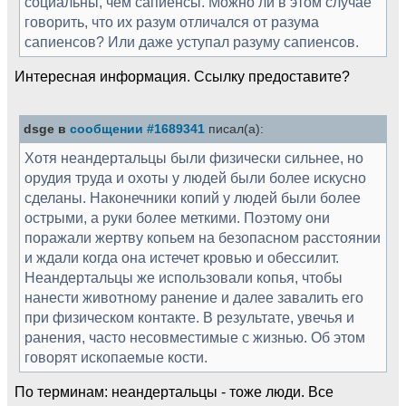
социальны, чем сапиенсы. Можно ли в этом случае
говорить, что их разум отличался от разума
сапиенсов? Или даже уступал разуму сапиенсов.
Интересная информация. Ссылку предоставите?
dsge в
сообщении #1689341
писал(а):
Хотя неандертальцы были физически сильнее, но
орудия труда и охоты у людей были более искусно
сделаны. Наконечники копий у людей были более
острыми, а руки более меткими. Поэтому они
поражали жертву копьем на безопасном расстоянии
и ждали когда она истечет кровью и обессилит.
Неандертальцы же использовали копья, чтобы
нанести животному ранение и далее завалить его
при физическом контакте. В результате, увечья и
ранения, часто несовместимые с жизнью. Об этом
говорят ископаемые кости.
По терминам: неандертальцы - тоже люди. Все