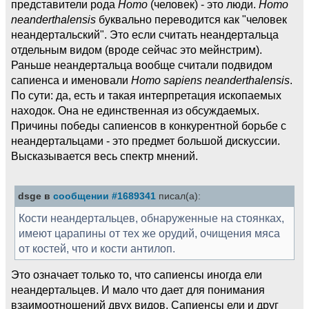
представители рода
Homo
(человек) - это люди.
Homo
neanderthalensis
буквально переводится как "человек
неандертальский". Это если считать неандертальца
отдельным видом (вроде сейчас это мейнстрим).
Раньше неандертальца вообще считали подвидом
сапиенса и именовали
Homo sapiens neanderthalensis
.
По сути: да, есть и такая интерпретация ископаемых
находок. Она не единственная из обсуждаемых.
Причины победы сапиенсов в конкурентной борьбе с
неандертальцами - это предмет большой дискуссии.
Высказывается весь спектр мнений.
dsge в
сообщении #1689341
писал(а):
Кости неандертальцев, обнаруженные на стоянках,
имеют царапины от тех же орудий, очищения мяса
от костей, что и кости антилоп.
Это означает только то, что сапиенсы иногда ели
неандертальцев. И мало что дает для понимания
взаимоотношений двух видов. Сапиенсы ели и друг