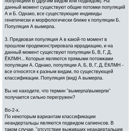
популяцией Б (другим видом или подвидом). На
данный момент существуют общие потомки популяций
А и Б. Однако, все существующие индивиды
генетически и морфологически ближе к популяции Б.
Популяция А вымерла.
3. Предковая популяция А в какой-то момент в
прошлом продемонстрировала иррадиацию, и на
данный момент существуют популяции Б, В, Г, Д,
ЁКЛМН... Которые являются прямыми потомками
популяции А. Однако, популяции А, Б, В, Г, Д, ЁКЛМН -
все относятся к разным видам, по существующей
классификации. Популяция (вид) А вымерла.
Вы не находите, что термин "вымерла\вымерли"
получается сильно перегружен?
Во-2-х.
По некоторым вариантам классификации
неандертальцы являются подвидом сапиенсов. В
таком случае, "отсутствие выживших неандертальцев