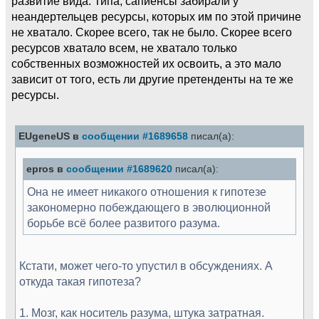
развитие вида. Типа, сапиенсы забирали у
неандертельцев ресурсы, которых им по этой причине
не хватало. Скорее всего, так не было. Скорее всего
ресурсов хватало всем, не хватало только
собственных возможностей их освоить, а это мало
зависит от того, есть ли другие претенденты на те же
ресурсы.
EUgeneUS в
сообщении #1689658
писал(а):
epros в
сообщении #1689620
писал(а):
Она не имеет никакого отношения к гипотезе
закономерно побеждающего в эволюционной
борьбе всё более развитого разума.
Кстати, может чего-то упустил в обсуждениях. А
откуда такая гипотеза?
1. Мозг, как носитель разума, штука затратная.