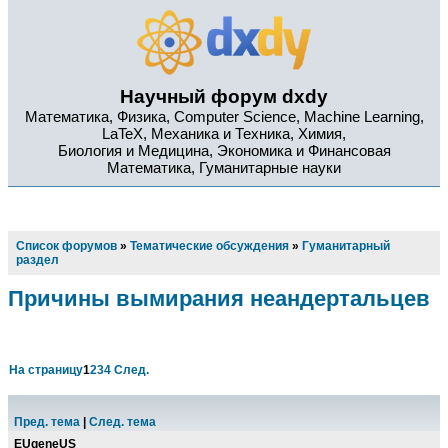
Научный форум dxdy
Математика, Физика, Computer Science, Machine Learning,
LaTeX, Механика и Техника, Химия,
Биология и Медицина, Экономика и Финансовая
Математика, Гуманитарные науки
Список форумов
»
Тематические обсуждения
»
Гуманитарный
раздел
Причины вымирания неандертальцев
На страницу
1
2
3
4
След.
Пред. тема
|
След. тема
EUgeneUS