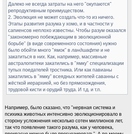
Далеко не всегда затраты на него "окупаются"
репродуктивным преимуществом.
2. Эволюция не может создать что-то из ничего.
Этапы развития разума у хомо, и в частности у
сапиенсов неплохо известны. Чтобы разум оказался
"закономерно побеждающим в эволюционной
борьбе" (в виде современного состояния) нужно
было обойти много "ямок" в
ландшафте
и не
закатиться в них. Как, например, массивные
австралопитеки закатились в "ямку" специализации
тупых поедателей тростника. Или как павианы
закатились в "ямку" всеядных жителей саванны с
жёсткой иерархией, но без прямохождения,
трудовой кисти и орудий труда. И т.д. и т.п.
Например, было сказано, что "нервная система и
психика животных интенсивно эволюционировало в
сторону усложнения несколько сотен миллионов лет,
так что появление такого разума, как у человека,
прекрасно можно было прогнозировать". А по-моему