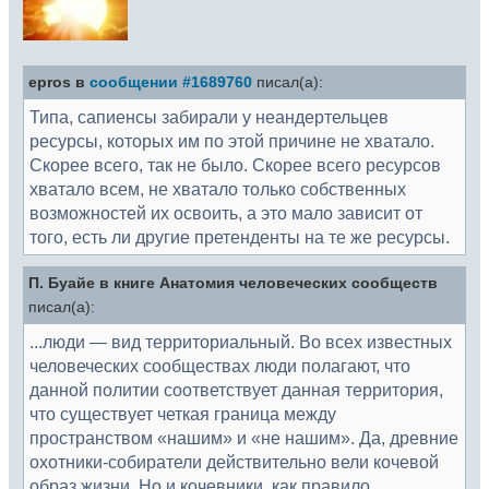
epros в
сообщении #1689760
писал(а):
Типа, сапиенсы забирали у неандертельцев
ресурсы, которых им по этой причине не хватало.
Скорее всего, так не было. Скорее всего ресурсов
хватало всем, не хватало только собственных
возможностей их освоить, а это мало зависит от
того, есть ли другие претенденты на те же ресурсы.
П. Буайе в книге Анатомия человеческих сообществ
писал(а):
...люди — вид территориальный. Во всех известных
человеческих сообществах люди полагают, что
данной политии соответствует данная территория,
что существует четкая граница между
пространством «нашим» и «не нашим». Да, древние
охотники-собиратели действительно вели кочевой
образ жизни. Но и кочевники, как правило,