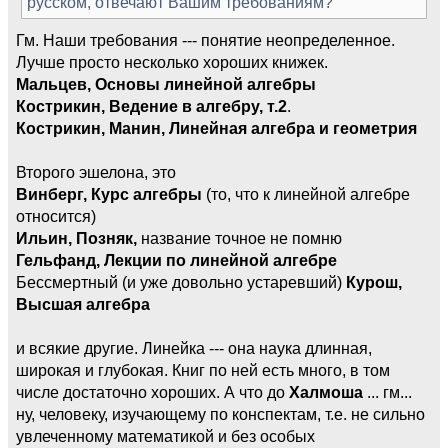
русском, отвечают Вашим требованиям?
Гм. Наши требования --- понятие неопределенное.
Лучше просто несколько хороших книжек.
Мальцев, Основы линейной алгебры
Кострикин, Ведение в алгебру, т.2
.
Кострикин, Манин, Линейная алгебра и геометрия
Второго эшелона, это
Винберг, Курс алгебры
(то, что к линейной алгебре
относится)
Ильин, Позняк,
название точное не помню
Гельфанд, Лекции по линейной алгебре
Бессмертный (и уже довольно устаревший)
Курош,
Высшая алгебра
и всякие другие. Линейка --- она наука длинная,
широкая и глубокая. Книг по ней есть много, в том
числе достаточно хороших. А что до
Халмоша
... гм...
ну, человеку, изучающему по конспектам, т.е. не сильно
увлеченному математикой и без особых