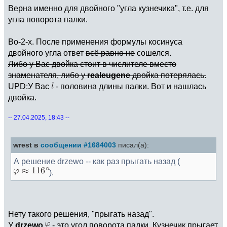
Верна именно для двойного "угла кузнечика", т.е. для
угла поворота палки.
Во-2-х. После применения формулы косинуса
двойного угла ответ
всё равно не
сошелся.
Либо у Вас двойка стоит в числителе вместо
знаменателя, либо у
realeugene
двойка потерялась.
UPD:У Вас
- половина длины палки. Вот и нашлась
двойка.
-- 27.04.2025, 18:43 --
wrest в
сообщении #1684003
писал(а):
А решение drzewo -- как раз прыгать назад (
).
Нету такого решения, "прыгать назад".
У
drzewo
- это угол поворота палки. Кузнечик прыгает