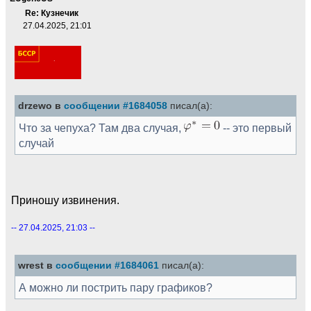
Re: Кузнечик
27.04.2025, 21:01
drzewo в
сообщении #1684058
писал(а):
Что за чепуха? Там два случая,
-- это первый
случай
Приношу извинения.
-- 27.04.2025, 21:03 --
wrest в
сообщении #1684061
писал(а):
А можно ли пострить пару графиков?