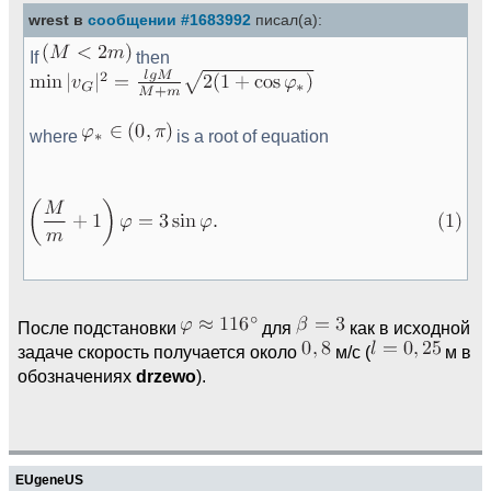
wrest в
сообщении #1683992
писал(а):
If
then
where
is a root of equation
После подстановки
для
как в исходной
задаче скорость получается около
м/с (
м в
обозначениях
drzewo
).
EUgeneUS