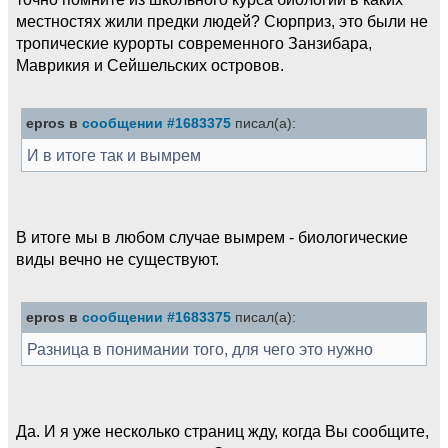
местностях жили предки людей? Сюрприз, это были не
тропические курорты современного Занзибара,
Маврикия и Сейшельских островов.
epros в
сообщении #1683375
писал(а):
И в итоге так и вымрем
В итоге мы в любом случае вымрем - биологические
виды вечно не существуют.
epros в
сообщении #1683375
писал(а):
Разница в понимании того, для чего это нужно
Да. И я уже несколько страниц жду, когда Вы сообщите,