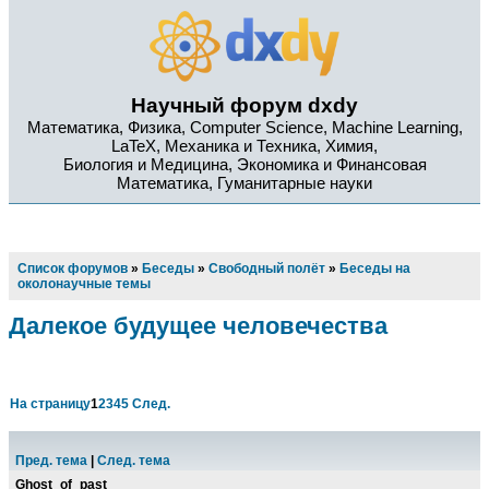
Научный форум dxdy
Математика, Физика, Computer Science, Machine Learning,
LaTeX, Механика и Техника, Химия,
Биология и Медицина, Экономика и Финансовая
Математика, Гуманитарные науки
Список форумов
»
Беседы
»
Свободный полёт
»
Беседы на
околонаучные темы
Далекое будущее человечества
На страницу
1
2
3
4
5
След.
Пред. тема
|
След. тема
Ghost_of_past