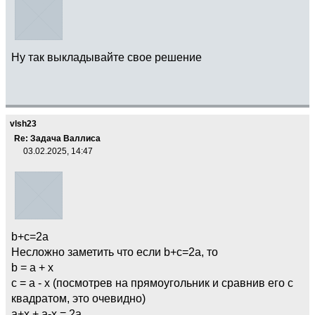
Ну так выкладывайте свое решение
vlsh23
Re: Задача Валлиса
03.02.2025, 14:47
b+c=2a
Несложно заметить что если b+c=2a, то
b = a + x
c = a - x (посмотрев на прямоугольник и сравнив его с
квадратом, это очевидно)
a+x + a-x = 2a