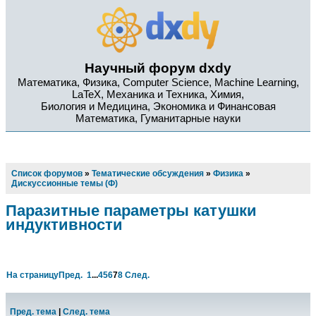
Научный форум dxdy
Математика, Физика, Computer Science, Machine Learning,
LaTeX, Механика и Техника, Химия,
Биология и Медицина, Экономика и Финансовая
Математика, Гуманитарные науки
Список форумов
»
Тематические обсуждения
»
Физика
»
Дискуссионные темы (Ф)
Паразитные параметры катушки
индуктивности
На страницу
Пред.
1
...
4
5
6
7
8
След.
Пред. тема
|
След. тема