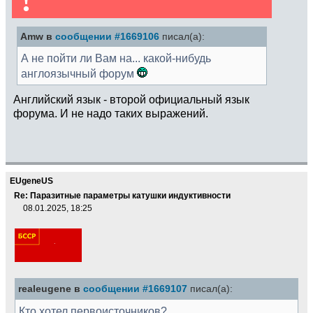
!
Amw в
сообщении #1669106
писал(а):
А не пойти ли Вам на... какой-нибудь
англоязычный форум
Английский язык - второй официальный язык
форума. И не надо таких выражений.
EUgeneUS
Re: Паразитные параметры катушки индуктивности
08.01.2025, 18:25
realeugene в
сообщении #1669107
писал(а):
Кто хотел первоисточников?