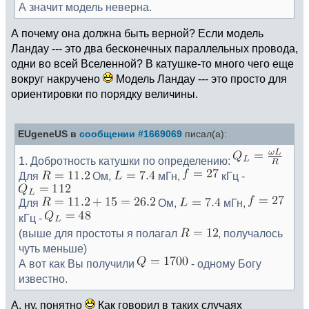
А значит модель неверна.
А почему она должна быть верной? Если модель
Ландау --- это два бесконечных параллельных провода,
одни во всей Вселенной? В катушке-то много чего еще
вокруг накручено
Модель Ландау --- это просто для
ориентировки по порядку величины.
EUgeneUS в
сообщении #1669069
писал(а):
1. Добротность катушки по определению:
Для
Ом,
мГн,
кГц -
Для
Ом,
мГн,
кГц -
(выше для простоты я полагал
, получалось
чуть меньше)
А вот как Вы получили
- одному Богу
известно.
А, ну, понятно
Как говорил в таких случаях