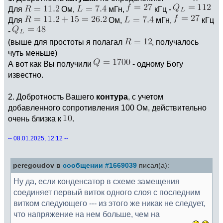
Для
Ом,
мГн,
кГц -
Для
Ом,
мГн,
кГц
-
(выше для простоты я полагал
, получалось
чуть меньше)
А вот как Вы получили
- одному Богу
известно.
2. Добротность Вашего
контура
, с учетом
добавленного сопротивления 100 Ом, действительно
очень близка к
.
-- 08.01.2025, 12:12 --
peregoudov в
сообщении #1669039
писал(а):
Ну да, если конденсатор в схеме замещения
соединяет первый виток одного слоя с последним
витком следующего --- из этого же никак не следует,
что напряжение на нем больше, чем на