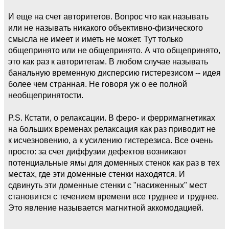
И еще на счет авторитетов. Вопрос что как называть
или не называть никакого объективно-физического
смысла не имеет и иметь не может. Тут только
общепринято или не общепринято. А что общепринято,
это как раз к авторитетам. В любом случае называть
банальную временную дисперсию гистерезисом -- идея
более чем странная. Не говоря уж о ее полной
необщепринятости.
P.S. Кстати, о релаксации. В феро- и ферримагнетиках
на больших временах релаксация как раз приводит не
к исчезновению, а к усилению гистерезиса. Все очень
просто: за счет диффузии дефектов возникают
потенциальные ямы для доменных стенок как раз в тех
местах, где эти доменные стенки находятся. И
сдвинуть эти доменные стенки с "насиженных" мест
становится с течением времени все труднее и труднее.
Это явление называется магнитной аккомодацией.