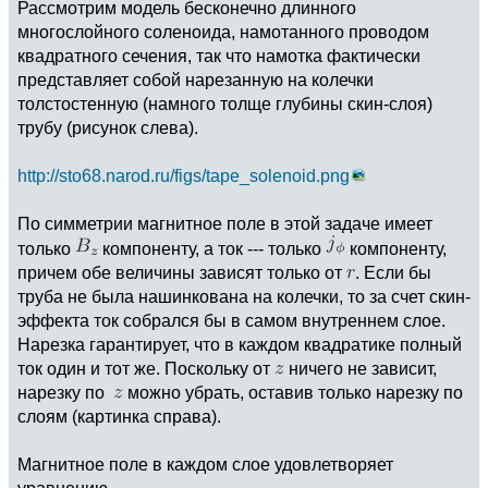
Рассмотрим модель бесконечно длинного
многослойного соленоида, намотанного проводом
квадратного сечения, так что намотка фактически
представляет собой нарезанную на колечки
толстостенную (намного толще глубины скин-слоя)
трубу (рисунок слева).
http://sto68.narod.ru/figs/tape_solenoid.png
По симметрии магнитное поле в этой задаче имеет
только
компоненту, а ток --- только
компоненту,
причем обе величины зависят только от
. Если бы
труба не была нашинкована на колечки, то за счет скин-
эффекта ток собрался бы в самом внутреннем слое.
Нарезка гарантирует, что в каждом квадратике полный
ток один и тот же. Поскольку от
ничего не зависит,
нарезку по
можно убрать, оставив только нарезку по
слоям (картинка справа).
Магнитное поле в каждом слое удовлетворяет