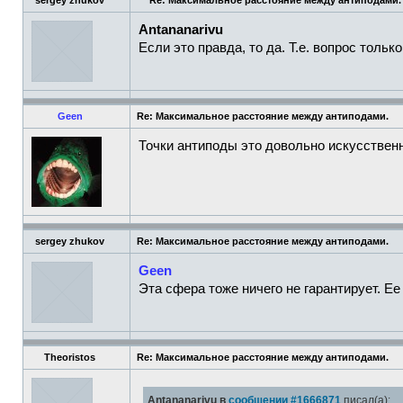
sergey zhukov
Re: Максимальное расстояние между антиподами.
Antananarivu
Если это правда, то да. Т.е. вопрос тольк
Geen
Re: Максимальное расстояние между антиподами.
Точки антиподы это довольно искусственн
sergey zhukov
Re: Максимальное расстояние между антиподами.
Geen
Эта сфера тоже ничего не гарантирует. 
Theoristos
Re: Максимальное расстояние между антиподами.
Antananarivu в
сообщении #1666871
писал(а):