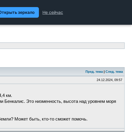
ханика и Техника, Химия,
Гуманитарные науки
Пред. тема
|
След. тема
24.12.2024, 09:57
,4 км.
ии Бенкалис. Это низменность, высота над уровнем моря
Земли? Может быть, кто-то сможет помочь.