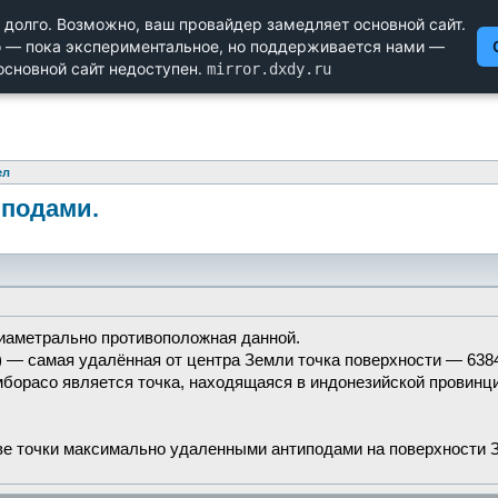
Научный форум dxdy
Математика, Физика, Computer Science, Machine Learning, LaTeX, Ме
Биология и Медицина, Экономика и Финансовая Математика, 
ел
иподами.
диаметрально противоположная данной.
 — самая удалённая от центра Земли точка поверхности — 6384
мборасо является точка, находящаяся в индонезийской провинц
две точки максимально удаленными антиподами на поверхности 