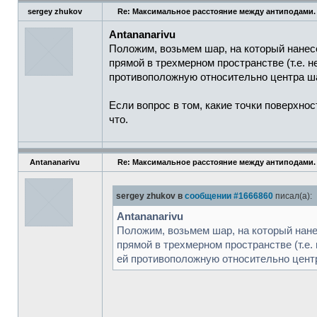
sergey zhukov
Re: Максимальное расстояние между антиподами.
Antananarivu
Положим, возьмем шар, на который нанес
прямой в трехмерном пространстве (т.е. н
противоположную относительно центра шар
Если вопрос в том, какие точки поверхнос
что.
Antananarivu
Re: Максимальное расстояние между антиподами.
sergey zhukov в
сообщении #1666860
писал(а):
Antananarivu
Положим, возьмем шар, на который нане
прямой в трехмерном пространстве (т.е.
ей противоположную относительно центр