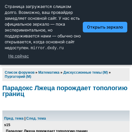
Научный форум dxdy
Математика, Физика, Computer Science, Machine Learning,
LaTeX, Механика и Техника, Химия,
Биология и Медицина, Экономика и Финансовая
Математика, Гуманитарные науки
Список форумов
»
Математика
»
Дискуссионные темы (М)
»
Пургаторий (М)
Парадокс Лжеца порождает топологию
границ
Пред. тема
|
След. тема
s15
Парадокс Лжеца порождает топологию границ