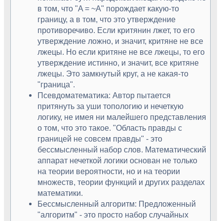
в том, что "A = ~A" порождает какую-то
границу, а в том, что это утверждение
противоречиво. Если критянин лжет, то его
утверждение ложно, и значит, критяне не все
лжецы. Но если критяне не все лжецы, то его
утверждение истинно, и значит, все критяне
лжецы. Это замкнутый круг, а не какая-то
"граница".
Псевдоматематика: Автор пытается
притянуть за уши топологию и нечеткую
логику, не имея ни малейшего представления
о том, что это такое. "Область правды с
границей не совсем правды" - это
бессмысленный набор слов. Математический
аппарат нечеткой логики основан не только
на теории вероятности, но и на теории
множеств, теории функций и других разделах
математики.
Бессмысленный алгоритм: Предложенный
"алгоритм" - это просто набор случайных