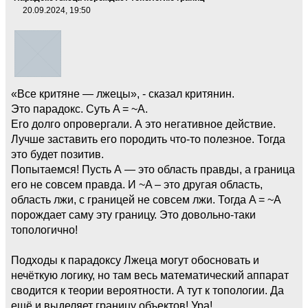
20.09.2024, 19:50
«Все критяне — лжецы», - сказал критянин.
Это парадокс. Суть A = ~A.
Его долго опровергали. А это негативное действие.
Лучше заставить его породить что-то полезное. Тогда
это будет позитив.
Попытаемся! Пусть А — это область правды, а граница
его не совсем правда. И ~A – это другая область,
область лжи, с границей не совсем лжи. Тогда A = ~A
порождает саму эту границу. Это довольно-таки
топологично!
Подходы к парадоксу Лжеца могут обосновать и
нечёткую логику, но там весь математический аппарат
сводится к теории вероятности. А тут к топологии. Да
ещё и выделяет границу объектов! Ура!