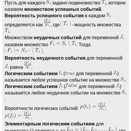
Пусть для каждого
задано подмножество
, которое
назовем
множеством успешных событий
.
Вероятность успешного события
в каждом
определяется как
, где
- мощность множества
.
Множеством
неудачных событий
для переменной
назовем множество
. Тогда
.
Вероятность неудачного события
для переменной
равна
.
Логическим событием
(
для переменной
)
называется любое успешное событие на множестве
.
Логическим событием
(
для переменной
)
называется любое неудачное событие на множестве
.
Вероятности логических событий:
;
.
Элементарным логическим событием
для
множества
является
-ка
, где