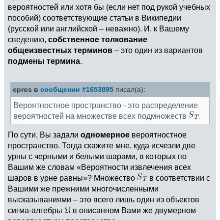
вероятностей или хотя бы (если нет под рукой учебных
пособий) соответствующие статьи в Википедии
(русской или английской – неважно). И, к Вашему
сведению,
собственное толкование
общеизвестных терминов
– это один из вариантов
подмены термина
.
epros в
сообщении #1653895
писал(а):
Вероятностное пространство - это распределение
вероятностей на множестве всех подмножеств
.
По сути, Вы задали
одномерное
вероятностное
пространство. Тогда скажите мне, куда исчезли две
урны с черными и белыми шарами, в которых по
Вашим же словам «Вероятности извлечения всех
шаров в урне равны»? Множество
в соответствии с
Вашими же прежними многочисленными
высказываниями – это всего лишь один из объектов
сигма-алгебры
в описанном Вами же двумерном