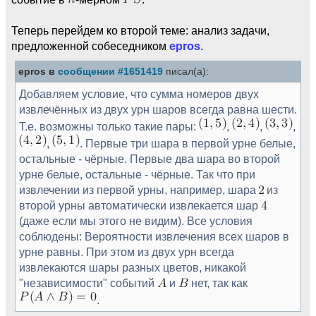
Теперь перейдем ко второй теме: анализ задачи,
предложенной собеседником
epros
.
epros в
сообщении #1651419
писал(а):
Добавляем условие, что сумма номеров двух
извлечённых из двух урн шаров всегда равна шести.
Т.е. возможны только такие пары:
,
,
,
,
. Первые три шара в первой урне белые,
остальные - чёрные. Первые два шара во второй
урне белые, остальные - чёрные. Так что при
извлечении из первой урны, например, шара
из
второй урны автоматически извлекается шар
(даже если мы этого не видим). Все условия
соблюдены: Вероятности извлечения всех шаров в
урне равны. При этом из двух урн всегда
извлекаются шары разных цветов, никакой
"независимости" событий
и
нет, так как
.