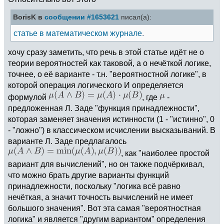
BorisK в
сообщении #1653621
писал(а):
статье в математическом журнале
.
хочу сразу заметить, что речь в этой статье идёт не о
теории вероятностей как таковой, а о нечёткой логике,
точнее, о её варианте - т.н. "вероятностной логике", в
которой операция логического И определяется
формулой
, где
-
предложенная Л. Заде "функция принадлежности",
которая заменяет значения истинности (1 - "истинно", 0
- "ложно") в классическом исчислении высказываний. В
варианте Л. Заде предлагалось
, как "наиболее простой
вариант для вычислений", но он также подчёркивал,
что можно брать другие варианты функций
принадлежности, поскольку "логика всё равно
нечёткая, а значит точность вычислений не имеет
большого значения". Вот эта самая "вероятностная
логика" и является "другим вариантом" определения