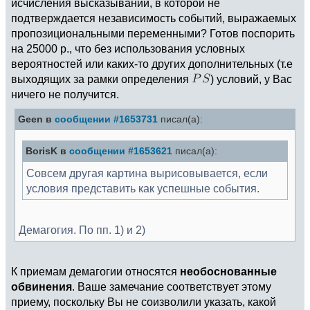
исчисления высказываний, в которой не
подтверждается независимость событий, выражаемых
пропозициональными переменными? Готов поспорить
на 25000 р., что без использования условных
вероятностей или каких-то других дополнительных (т.е
выходящих за рамки определения
) условий, у Вас
ничего не получится.
Geen в
сообщении #1653731
писал(а):
BorisK в
сообщении #1653621
писал(а):
Совсем другая картина вырисовывается, если
условия представить как успешные события.
Демагогия. По пп. 1) и 2)
К приемам демагогии относятся
необоснованные
обвинения
. Ваше замечание соответствует этому
приему, поскольку Вы не соизволили указать, какой