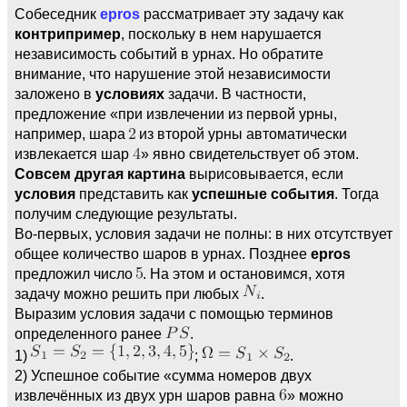
Cобеседник
epros
рассматривает эту задачу как
контрипример
, поскольку в нем нарушается
независимость событий в урнах. Но обратите
внимание, что нарушение этой независимости
заложено в
условиях
задачи. В частности,
предложение «при извлечении из первой урны,
например, шара
из второй урны автоматически
извлекается шар
» явно свидетельствует об этом.
Совсем другая картина
вырисовывается, если
условия
представить как
успешные события
. Тогда
получим следующие результаты.
Во-первых, условия задачи не полны: в них отсутствует
общее количество шаров в урнах. Позднее
epros
предложил число
. На этом и остановимся, хотя
задачу можно решить при любых
.
Выразим условия задачи с помощью терминов
определенного ранее
.
1)
;
.
2) Успешное событие «сумма номеров двух
извлечённых из двух урн шаров равна
» можно