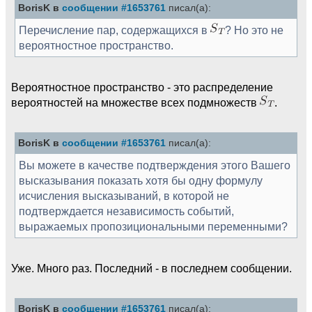
BorisK в
сообщении #1653761
писал(а):
Перечисление пар, содержащихся в
? Но это не
вероятностное пространство.
Вероятностное пространство - это распределение
вероятностей на множестве всех подмножеств
.
BorisK в
сообщении #1653761
писал(а):
Вы можете в качестве подтверждения этого Вашего
высказывания показать хотя бы одну формулу
исчисления высказываний, в которой не
подтверждается независимость событий,
выражаемых пропозициональными переменными?
Уже. Много раз. Последний - в последнем сообщении.
BorisK в
сообщении #1653761
писал(а):