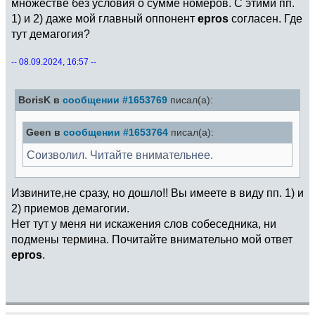
множестве без условия о сумме номеров. С этими пп.
1) и 2) даже мой главный оппонент
epros
согласен. Где
тут демагогия?
-- 08.09.2024, 16:57 --
BorisK в
сообщении #1653769
писал(а):
Geen в
сообщении #1653764
писал(а):
Соизволил. Читайте внимательнее.
Извините,не сразу, но дошло!! Вы имеете в виду пп. 1) и
2) приемов демагогии.
Нет тут у меня ни искажения слов собеседника, ни
подмены термина. Почитайте внимательно мой ответ
epros
.