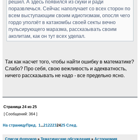
решил. А здесь появился из скуки и ради
поразвлечься. Сейчас наполучает со всех сторон по
всем выступающим своим идиотизмам, опосля чего
гордо уползёт в катакомбы своей секты вечно
пульсирующего маразма, рассказывать своим
аколитам, как он тут всех уделал.
Так как насчет того, чтобы найти ошибку в математике?
Слабо? Про себя, свою вежливость и адекватность,
ничего рассказывать не надо - все предельно ясно.
Страница
24
из
25
[ Сообщений: 364 ]
На страницу
Пред.
1
...
21
22
23
24
25
След.
Список форумов
»
Тематические обсуждения
»
Астрономия