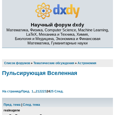
Научный форум dxdy
Математика, Физика, Computer Science, Machine Learning,
LaTeX, Механика и Техника, Химия,
Биология и Медицина, Экономика и Финансовая
Математика, Гуманитарные науки
Список форумов
»
Тематические обсуждения
»
Астрономия
Пульсирующая Вселенная
На страницу
Пред.
1
...
21
22
23
24
25
След.
Пред. тема
|
След. тема
realeugene