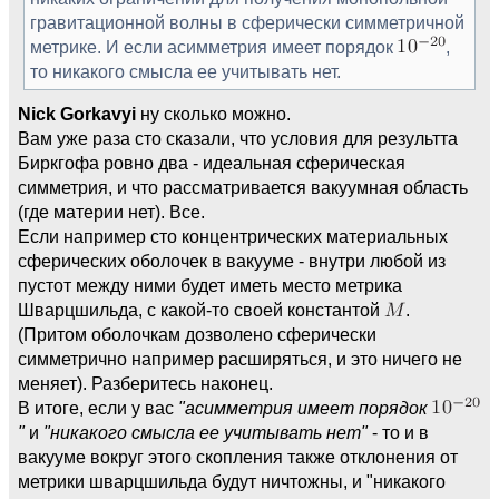
гравитационной волны в сферически симметричной
метрике. И если асимметрия имеет порядок
,
то никакого смысла ее учитывать нет.
Nick Gorkavyi
ну сколько можно.
Вам уже раза сто сказали, что условия для результта
Биркгофа ровно два - идеальная сферическая
симметрия, и что рассматривается вакуумная область
(где материи нет). Все.
Если например сто концентрических материальных
сферических оболочек в вакууме - внутри любой из
пустот между ними будет иметь место метрика
Шварцшильда, с какой-то своей константой
.
(Притом оболочкам дозволено сферически
симметрично например расширяться, и это ничего не
меняет). Разберитесь наконец.
В итоге, если у вас
"асимметрия имеет порядок
"
и
"никакого смысла ее учитывать нет"
- то и в
вакууме вокруг этого скопления также отклонения от
метрики шварцшильда будут ничтожны, и "никакого