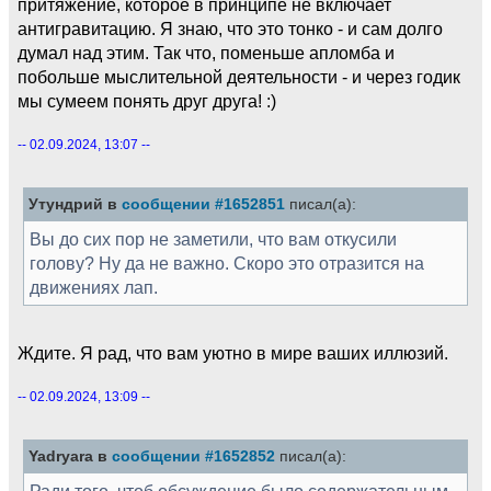
притяжение, которое в принципе не включает
антигравитацию. Я знаю, что это тонко - и сам долго
думал над этим. Так что, поменьше апломба и
побольше мыслительной деятельности - и через годик
мы сумеем понять друг друга! :)
-- 02.09.2024, 13:07 --
Утундрий в
сообщении #1652851
писал(а):
Вы до сих пор не заметили, что вам откусили
голову? Ну да не важно. Скоро это отразится на
движениях лап.
Ждите. Я рад, что вам уютно в мире ваших иллюзий.
-- 02.09.2024, 13:09 --
Yadryara в
сообщении #1652852
писал(а):
Ради того, чтоб обсуждение было содержательным.