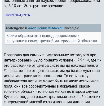
постоянные занятия наукой, теряет профессионализм
за 5-10 лет. Это грустное зрелище.
-- 02.09.2024, 09:56 --
realeugene в
сообщении #1652750
писал(а):
Каким образом этот вывод неприменим к
испусканию симметричной материальной оболочки
Повторяю для самых внимательных: потому что при
интегрировании было принято условие
, где
-
это расстояние от центра системы до наблюдателя, а
- расстояние от центра системы до (максимум) края
источника гравитационного поля. То есть, вокруг
наблюдателя нет и не может быть никаких источников
поля, они все сосредоточены в локальной квази-
точечной области - точно так же как во втором случае
Кутчеры, когда он рассмотрел квазиточечный источник
с переменной массой из-за изменения давления.