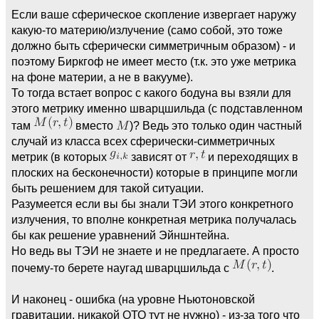
Если ваше сферическое скопление извергает наружу
какую-то материю/излучение (само собой, это тоже
должно быть сферически симметричным образом) - и
поэтому Биркгоф не имеет место (т.к. это уже метрика
на фоне материи, а не в вакууме).
То тогда встает вопрос с какого бодуна вы взяли для
этого метрику именно шварцшильда (с подставленном
там
вместо
)? Ведь это только один частный
случай из класса всех сферически-симметричных
метрик (в которых
зависят от
и переходящих в
плоских на бесконечности) которые в принципе могли
быть решением для такой ситуации.
Разумеется если вы бы знали ТЭИ этого конкретного
излучения, то вполне конкретная метрика получалась
бы как решение уравнений Эйншнтейна.
Но ведь вы ТЭИ не знаете и не предлагаете. А просто
почему-то берете наугад шварцшильда с
.
И наконец - ошибка (на уровне Ньютоновской
гравитации, никакой ОТО тут не нужно) - из-за того что