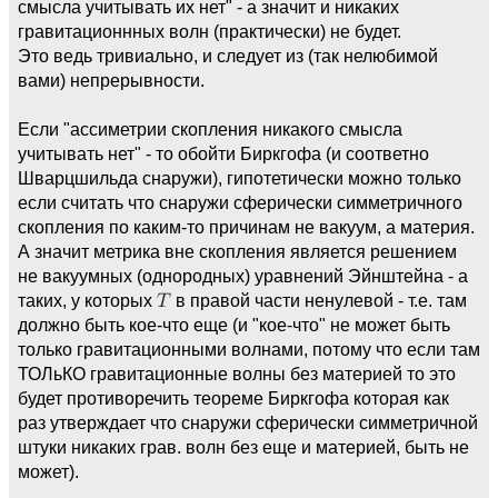
смысла учитывать их нет" - а значит и никаких
гравитационнных волн (практически) не будет.
Это ведь тривиально, и следует из (так нелюбимой
вами) непрерывности.
Если "ассиметрии скопления никакого смысла
учитывать нет" - то обойти Биркгофа (и соответно
Шварцшильда снаружи), гипотетически можно только
если считать что снаружи сферически симметричного
скопления по каким-то причинам не вакуум, а материя.
А значит метрика вне скопления является решением
не вакуумных (однородных) уравнений Эйнштейна - а
таких, у которых
в правой части ненулевой - т.е. там
должно быть кое-что еще (и "кое-что" не может быть
только гравитационными волнами, потому что если там
ТОЛьКО гравитационные волны без материей то это
будет противоречить теореме Биркгофа которая как
раз утверждает что снаружи сферически симметричной
штуки никаких грав. волн без еще и материей, быть не
может).