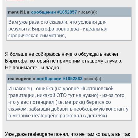
manul91 в
сообщении #1652857
писал(а):
Вам уже раза сто сказали, что условия для
результта Биркгофа ровно два - идеальная
сферическая симметрия,
Я больше не собираюсь ничего обсуждать насчет
Биркгофа, который не применим к нашему случаю.
Не понимаете - и ладно.
realeugene в
сообщении #1652863
писал(а):
И наконец - ошибка (на уровне Ньютоновской
гравитации, никакой ОТО тут не нужно) - из-за того
что у вас потенциал (т.е. метрика) берется со
скачком, забывши добавить необходимую константу
в метрике (realeugene разжевал в деталях)
Уже даже realeugene понял, что не там копал, а вы так