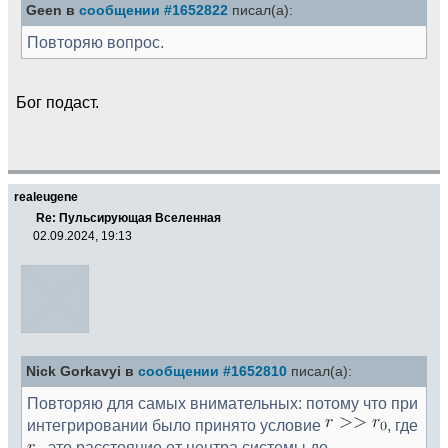
Geen в
сообщении #1652822
писал(а):
Повторяю вопрос.
Бог подаст.
realeugene
Re: Пульсирующая Вселенная
02.09.2024, 19:13
Nick Gorkavyi в
сообщении #1652810
писал(а):
Повторяю для самых внимательных: потому что при
интегрировании было принято условие
, где
- это расстояние от центра системы до