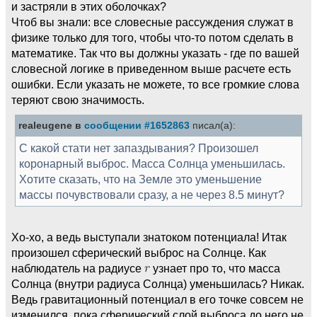
и застряли в этих оболочках?
Чтоб вы знали: все словесные рассуждения служат в
физике только для того, чтобы что-то потом сделать в
математике. Так что вы должны указать - где по вашей
словесной логике в приведенном выше расчете есть
ошибки. Если указать не можете, то все громкие слова
теряют свою значимость.
realeugene в
сообщении #1652863
писал(а):
С какой стати нет запаздывания? Произошел
коронарный выброс. Масса Солнца уменьшилась.
Хотите сказать, что на Земле это уменьшение
массы почувствовали сразу, а не через 8.5 минут?
Хо-хо, а ведь выступали знатоком потенциала! Итак
произошел сферический выброс на Солнце. Как
наблюдатель на радиусе
узнает про то, что масса
Солнца (внутри радиуса Солнца) уменьшилась? Никак.
Ведь гравитационный потенциал в его точке совсем не
изменился, пока сферический слой выброса до него не