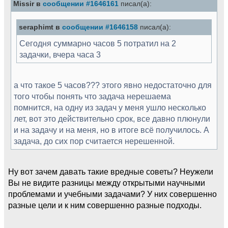
Missir в
сообщении #1646161
писал(а):
seraphimt в
сообщении #1646158
писал(а):
Сегодня суммарно часов 5 потратил на 2
задачки, вчера часа 3
а что такое 5 часов??? этого явно недостаточно для
того чтобы понять что задача нерешаема
помнится, на одну из задач у меня ушло несколько
лет, вот это действительно срок, все давно плюнули
и на задачу и на меня, но в итоге всё получилось. А
задача, до сих пор считается нерешенной.
Ну вот зачем давать такие вредные советы? Неужели
Вы не видите разницы между открытыми научными
проблемами и учебными задачами? У них совершенно
разные цели и к ним совершенно разные подходы.