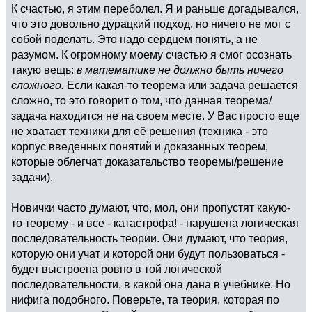
К счастью, я этим переболел. Я и раньше догадывался,
что это довольно дурацкий подход, но ничего не мог с
собой поделать. Это надо сердцем понять, а не
разумом. К огромному моему счастью я смог осознать
такую вещь:
в математике не должно быть ничего
сложного.
Если какая-то теорема или задача решается
сложно, то это говорит о том, что данная теорема/
задача находится не на своем месте. У Вас просто еще
не хватает техники для её решения (техника - это
корпус введенных понятий и доказанных теорем,
которые облегчат доказательство теоремы/решение
задачи).
Новички часто думают, что, мол, они пропустят какую-
то теорему - и все - катастрофа! - нарушена логическая
последовательность теории. Они думают, что теория,
которую они учат и которой они будут пользоваться -
будет выстроена ровно в той логической
последовательности, в какой она дана в учебнике. Но
нифига подобного. Поверьте, та теория, которая по