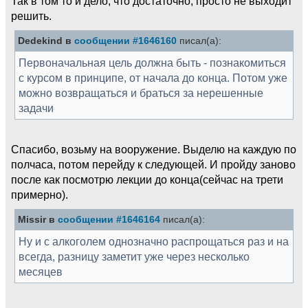
Так в том то и дело, что достаточно, просто не выходит
решить.
Dedekind в
сообщении #1646160
писал(а):
Первоначальная цель должна быть - познакомиться
с курсом в принципе, от начала до конца. Потом уже
можно возвращаться и браться за нерешенные
задачи
Спасибо, возьму на вооружение. Выделю на каждую по
полчаса, потом перейду к следующей. И пройду заново
после как посмотрю лекции до конца(сейчас на трети
примерно).
Missir в
сообщении #1646164
писал(а):
Ну и с алкоголем однозначно распрощаться раз и на
всегда, разницу заметит уже через несколько
месяцев