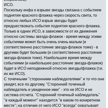
ИСО.
Поскольку инфа о взрыве звезды связана с событием
поднятия красного флажка через скорость света, то
относно любых ИСО взрыв звезды будет
предшествовать события поднятия красного флажка.
Только в одних ИСО, в зависимости от их движения
относно системы звезда-флажок - время между этими
событиями может быть очень очень малым (и
соответственно расстояние звезда-флажок тоже) - в
другими будет большим (и соответственно расстояние
звезда-флажок тоже). Наибольшее время между
событиями (и наибольшее расстояние звезда-флажок)
будет в ИСО неподвижной относно звезды/флажка (т.е.
их же ИСО).
С точечными "сторонними наблюдателями" и то что они
увидят, все по другому. "Сторонний точечный
наблюдатель и увиденное ими" - это не ИСО и не
система отсчета. "Сторонний точечный наблюдатель"
"в каждый момент" находится "в каком-то конкретном
месте"; на отличие от него ИСО "всегда" охватывает