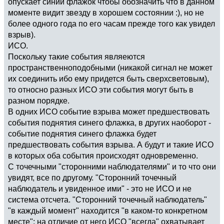
опускает синий флажок чтобы обозначить что в данном
моменте видит звезду в хорошем состоянии :), но не
более одного года по его часам прежде того как увидел
взрыв).
ИСО.
Поскольку такие события являеются
пространственноподобными (никакой сигнал не может
их соединить ибо ему придется быть сверхсветовым),
то относно разных ИСО эти события могут быть в
разном порядке.
В одних ИСО событие взрыва может предшествовать
события поднятия синего флажка, в других наоборот -
событие поднятия синего флажка будет
предшествовать события взрыва. А будут и такие ИСО
в которых оба события происходят одновременно.
С точечными "сторонними наблюдателями" и то что они
увидят, все по другому. "Сторонний точечный
наблюдатель и увиденное ими" - это не ИСО и не
система отсчета. "Сторонний точечный наблюдатель"
"в каждый момент" находится "в каком-то конкретном
месте"; на отличие от него ИСО "всегда" охватывает