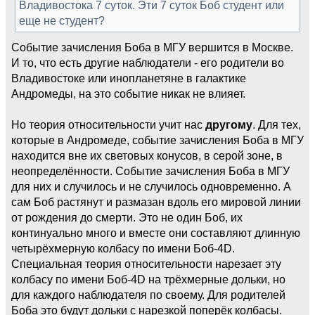
Владивостока 7 суток. Эти 7 суток Боб студент или
еще не студент?
Событие зачисления Боба в МГУ вершится в Москве.
И то, что есть другие наблюдатели - его родители во
Владивостоке или инопланетяне в галактике
Андромеды, на это событие никак не влияет.
Но теория относительности учит нас
другому
. Для тех,
которые в Андромеде, событие зачисления Боба в МГУ
находится вне их световых конусов, в серой зоне, в
неопределённости. Событие зачисления Боба в МГУ
для них и случилось и не случилось одновременно. А
сам Боб растянут и размазан вдоль его мировой линии
от рождения до смерти. Это не один Боб, их
континуально много и вместе они составляют длинную
четырёхмерную колбасу по имени Боб-4D.
Специальная теория относительности нарезает эту
колбасу по имени Боб-4D на трёхмерные дольки, но
для каждого наблюдателя по своему. Для родителей
Боба это будут дольки с нарезкой поперёк колбасы.