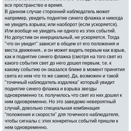
все пространство и время.
В данном случае сторонний наблюдатель может
например, увидеть поднятие синего флажка и никогда
не увидеть взрыва; или наоборот (если ускоряется).
Или вообще не увидеть ни одного из этих событий.
Но допустим он инерциальный, не ускоряется. Тогда
"что он увидит" зависит в общем от его положения и
места движения.. и он может видеть первым как взрыв,
как и поднятие синего флажка (смотря на того свет из
какого события свет до него дошел первым, т.е. к
какому событию он оказался ближе в момент принятия
света из нем что то же самое). Да, возможен и такой
"точечный наблюдатель издалека" который увидит
поднятие синего флажка и взрыва звезды
одновременно т.к. получилось что свет из них дошел к
ним одновременно. Но это заведомо невероятный
случай, довольно специальная комбинация
"положения и скорости" для точечного наблюдателя,
чтобы сигналы с этих конкретных событий пришли к
нем одновременно.