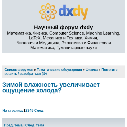
Научный форум dxdy
Математика, Физика, Computer Science, Machine Learning,
LaTeX, Механика и Техника, Химия,
Биология и Медицина, Экономика и Финансовая
Математика, Гуманитарные науки
Список форумов
»
Тематические обсуждения
»
Физика
»
Помогите
решить / разобраться (Ф)
Зимой влажность увеличивает
ощущение холода?
На страницу
1
2
3
4
5
След.
Пред. тема
|
След. тема