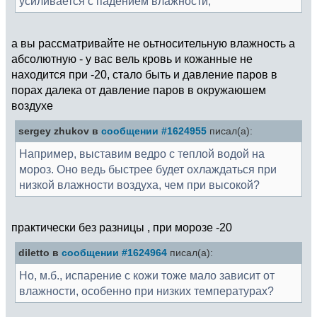
усиливается с падением влажности,
а вы рассматривайте не оьтносительную влажность а
абсолютную - у вас вель кровь и кожанные не
находится при -20, стало быть и давление паров в
порах далека от давление паров в окружаюшем
воздухе
sergey zhukov в
сообщении #1624955
писал(а):
Например, выставим ведро с теплой водой на
мороз. Оно ведь быстрее будет охлаждаться при
низкой влажности воздуха, чем при высокой?
практически без разницы , при морозе -20
diletto в
сообщении #1624964
писал(а):
Но, м.б., испарение с кожи тоже мало зависит от
влажности, особенно при низких температурах?