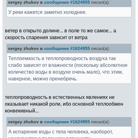
sergey zhukov в
сообщении #1624955
писал(а):
У реки кажется заметно холоднее.
ветер в открыто долине... в поле то же самое... а
скорость спарения зависит от ветра
sergey zhukov в
сообщении #1624955
писал(а):
Теплоемкость и теплопроводность воздуха так
слабо зависят от влажности (поскольку абсолютное
количество воды в воздухе очень мало), что этим,
наверное, можно пренебречь.
теплопроводность в естественных явлениях не
оказывает никакой роли, ибо основной теплообмен
конвекивный...
sergey zhukov в
сообщении #1624955
писал(а):
А испарение воды с тела человека, наоборот,