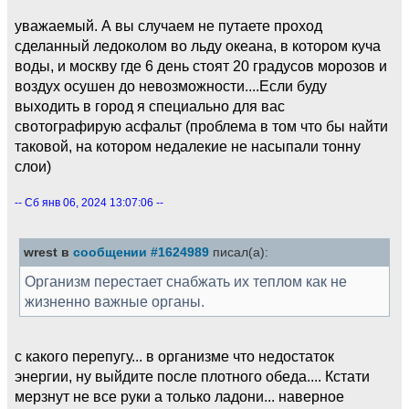
уважаемый. А вы случаем не путаете проход
сделанный ледоколом во льду океана, в котором куча
воды, и москву где 6 день стоят 20 градусов морозов и
воздух осушен до невозможности....Если буду
выходить в город я специально для вас
свотографирую асфальт (проблема в том что бы найти
таковой, на котором недалекие не насыпали тонну
слои)
-- Сб янв 06, 2024 13:07:06 --
wrest в
сообщении #1624989
писал(а):
Организм перестает снабжать их теплом как не
жизненно важные органы.
с какого перепугу... в организме что недостаток
энергии, ну выйдите после плотного обеда.... Кстати
мерзнут не все руки а только ладони... наверное