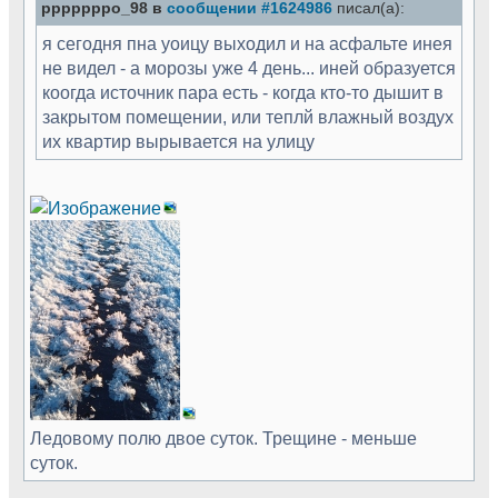
pppppppo_98 в
сообщении #1624986
писал(а):
я сегодня пна уоицу выходил и на асфальте инея
не видел - а морозы уже 4 день... иней образуется
коогда источник пара есть - когда кто-то дышит в
закрытом помещении, или теплй влажный воздух
их квартир вырывается на улицу
Ледовому полю двое суток. Трещине - меньше
суток.