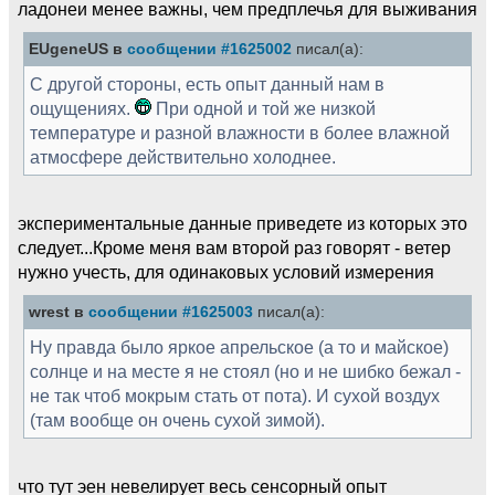
ладонеи менее важны, чем предплечья для выживания
EUgeneUS в
сообщении #1625002
писал(а):
С другой стороны, есть опыт данный нам в
ощущениях.
При одной и той же низкой
температуре и разной влажности в более влажной
атмосфере действительно холоднее.
экспериментальные данные приведете из которых это
следует...Кроме меня вам второй раз говорят - ветер
нужно учесть, для одинаковых условий измерения
wrest в
сообщении #1625003
писал(а):
Ну правда было яркое апрельское (а то и майское)
солнце и на месте я не стоял (но и не шибко бежал -
не так чтоб мокрым стать от пота). И сухой воздух
(там вообще он очень сухой зимой).
что тут эен невелирует весь сенсорный опыт