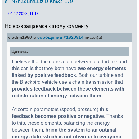
si=N7hZdBmLLtziUlKm&t=179
-- 04.12.2023, 11:18 --
Но возвращаемся к этому комменту
vladim1980 в
сообщении #1620914
писал(а):
Цитата:
I believe that the correlation between our turbine and
this car, is that they both have
two energy elements
linked by positive feedback
. Both our turbine and
the Blackbird vehicle use a chain transmission that
provides feedback between these elements with
redistribution of energy between them
.
At certain parameters (speed, pressure)
this
feedback becomes positive or negative
. Thanks
to this, these elements, balancing the energy
between them,
bring the system to an optimal
energy state, which is not obvious to everyone