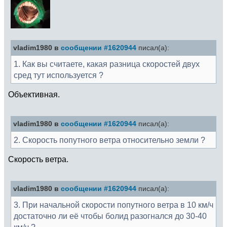
vladim1980 в
сообщении #1620944
писал(а):
1. Как вы считаете, какая разница скоростей двух
сред тут используется ?
Объективная.
vladim1980 в
сообщении #1620944
писал(а):
2. Скорость попутного ветра относительно земли ?
Скорость ветра.
vladim1980 в
сообщении #1620944
писал(а):
3. При начальной скорости попутного ветра в 10 км/ч
достаточно ли её чтобы болид разогнался до 30-40
км/ч ?