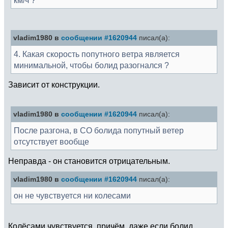
vladim1980 в
сообщении #1620944
писал(а):
4. Какая скорость попутного ветра является
минимальной, чтобы болид разогнался ?
Зависит от конструкции.
vladim1980 в
сообщении #1620944
писал(а):
После разгона, в СО болида попутный ветер
отсутствует вообще
Неправда - он становится отрицательным.
vladim1980 в
сообщении #1620944
писал(а):
он не чувствуется ни колесами
Колёсами чувствуется, причём, даже если болид