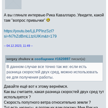
А вы гляньте интервью Рика Кавалларо. Увидите, какой
там "вопрос привычки"
https://youtu.be/LjLPPInzSzI?
si=N7hZdBmLLtziUlKm&t=179
-- 04.12.2023, 11:49 --
sergey zhukov в
сообщении #1620897
писал(а):
В данном случае все точно так же: если есть
разница скоростей двух сред, можно использовать
ее для получения работы.
Давайте ещё вот к этому вернёмся.
Как вы считаете, какая разница скоростей двух сред тут
используется ?
Скорость попутного ветра относительно земли ?
Тут есть нюансы, я потом их вам покажу. Мне Рик на