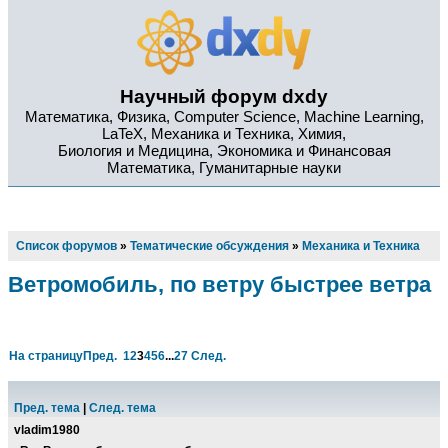
Научный форум dxdy
Математика, Физика, Computer Science, Machine Learning,
LaTeX, Механика и Техника, Химия,
Биология и Медицина, Экономика и Финансовая
Математика, Гуманитарные науки
Список форумов
»
Тематические обсуждения
»
Механика и Техника
Ветромобиль, по ветру быстрее ветра
На страницу
Пред.
1
2
3
4
5
6
...
27
След.
Пред. тема
|
След. тема
vladim1980