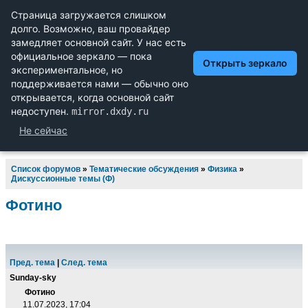
Научный форум dxdy
Математика, Физика, Computer Science, Machine Learning,
LaTeX, Механика и Техника, Химия,
Биология и Медицина, Экономика и Финансовая
Математика, Гуманитарные науки
Список форумов
»
Тематические обсуждения
»
Физика
»
Дискуссионные темы (Ф)
Фотино
Пред. тема
|
След. тема
Sunday-sky
Фотино
11.07.2023, 17:04