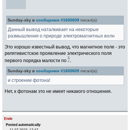
Sunday-sky в
сообщении #1600609
писал(а):
Данный вывод наталкивает на некоторые
размышления о природе электромагнитных волн
Это хорошо известный вывод, что магнитное поле - это
релятивистское проявление электрического поля
первого порядка малости по
.
Sunday-sky в
сообщении #1600609
писал(а):
и строении фотона!
Нет, к фотонам это не имеет никакого отношения.
Ende
Posted automatically
11.07.2023, 17:47