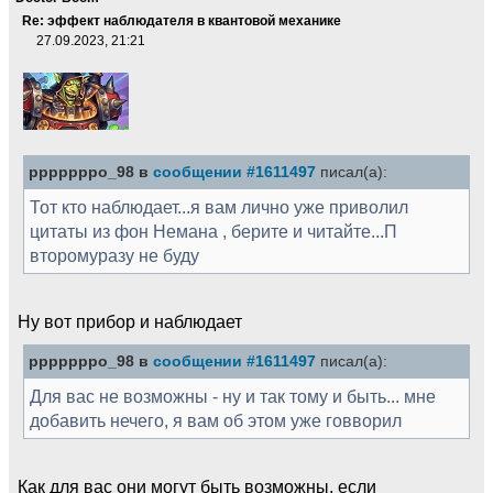
Re: эффект наблюдателя в квантовой механике
27.09.2023, 21:21
pppppppo_98 в
сообщении #1611497
писал(а):
Тот кто наблюдает...я вам лично уже приволил
цитаты из фон Немана , берите и читайте...П
второмуразу не буду
Ну вот прибор и наблюдает
pppppppo_98 в
сообщении #1611497
писал(а):
Для вас не возможны - ну и так тому и быть... мне
добавить нечего, я вам об этом уже говворил
Как для вас они могут быть возможны, если