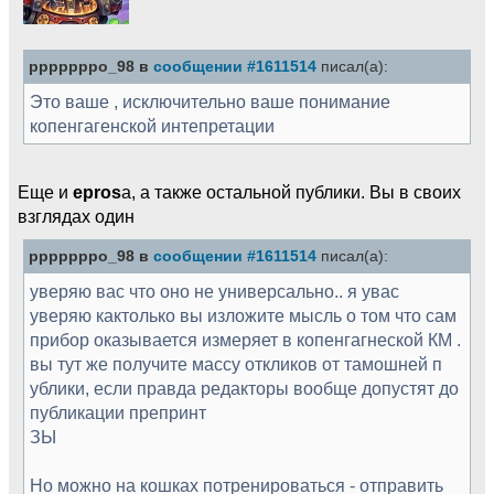
pppppppo_98 в
сообщении #1611514
писал(а):
Это ваше , исключительно ваше понимание
копенгагенской интепретации
Еще и
epros
а, а также остальной публики. Вы в своих
взглядах один
pppppppo_98 в
сообщении #1611514
писал(а):
уверяю вас что оно не универсально.. я увас
уверяю кактолько вы изложите мысль о том что сам
прибор оказывается измеряет в копенгагнеской КМ .
вы тут же получите массу откликов от тамошней п
ублики, если правда редакторы вообще допустят до
публикации препринт
ЗЫ
Но можно на кошках потренироваться - отправить