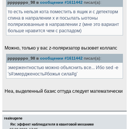
pppppppo_98 в
сообщении #1611442
писал(а):
то есть нельзя кота поместить в ящик и с детекторм
спина в напралении x и посылать ыотоны
поляризованные в направлении z (мне это вариант
больше нравится чем с распадом)
Можно, только у вас z-поляризатор вызовет коллапс
pppppppo_98 в
сообщении #1611442
писал(а):
эмержентностью можно объяснить все... Ибо sed -e
's#эмердженость#божья сила#g'
Неа, выделенный базис оттуда следует математически
realeugene
Re: эффект наблюдателя в квантовой механике