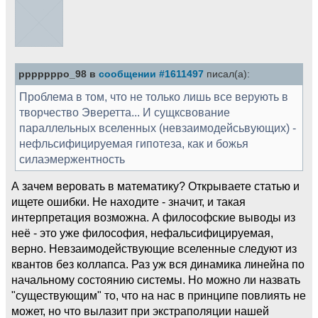
pppppppo_98 в
сообщении #1611497
писал(а):
Проблема в том, что не только лишь все верують в
творчество Эверетта... И сущксвование
параллельных вселенных (невзаимодейсьвующих) -
нефльсифицируемая гипотеза, как и божья
силаэмержентность
А зачем веровать в математику? Открываете статью и
ищете ошибки. Не находите - значит, и такая
интерпретация возможна. А философские выводы из
неё - это уже философия, нефальсифицируемая,
верно. Невзаимодействующие вселенные следуют из
квантов без коллапса. Раз уж вся динамика линейна по
начальному состоянию системы. Но можно ли назвать
"существующим" то, что на нас в принципе повлиять не
может, но что вылазит при экстраполяции нашей