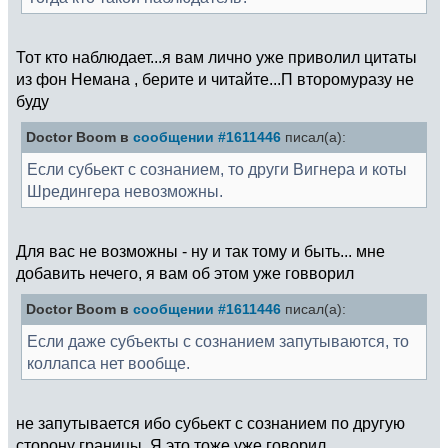
Тот кто наблюдает...я вам лично уже приволил цитаты
из фон Немана , берите и читайте...П второмуразу не
буду
Doctor Boom в
сообщении #1611446
писал(а):
Если субьект с сознанием, то други Вигнера и коты
Шредингера невозможны.
Для вас не возможны - ну и так тому и быть... мне
добавить нечего, я вам об этом уже говворил
Doctor Boom в
сообщении #1611446
писал(а):
Если даже субъекты с сознанием запутываются, то
коллапса нет вообще.
не запутывается ибо субьект с сознанием по другую
сторону границы. Я это тоже уже говорил