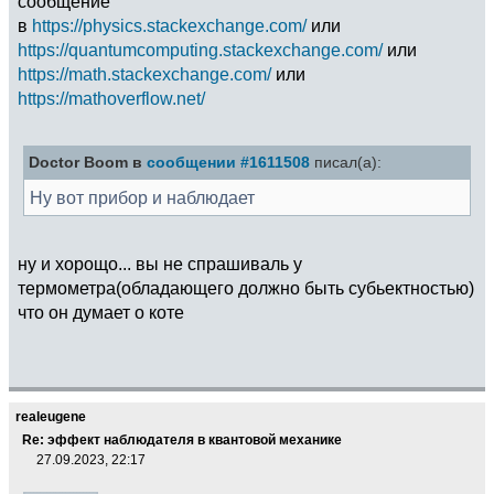
сообщение
в
https://physics.stackexchange.com/
или
https://quantumcomputing.stackexchange.com/
или
https://math.stackexchange.com/
или
https://mathoverflow.net/
Doctor Boom в
сообщении #1611508
писал(а):
Ну вот прибор и наблюдает
ну и хорощо... вы не спрашиваль у
термометра(обладающего должно быть субьектностью)
что он думает о коте
realeugene
Re: эффект наблюдателя в квантовой механике
27.09.2023, 22:17