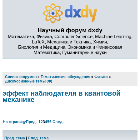
Научный форум dxdy
Математика, Физика, Computer Science, Machine Learning,
LaTeX, Механика и Техника, Химия,
Биология и Медицина, Экономика и Финансовая
Математика, Гуманитарные науки
Список форумов
»
Тематические обсуждения
»
Физика
»
Дискуссионные темы (Ф)
эффект наблюдателя в квантовой
механике
На страницу
Пред.
1
2
3
4
5
6
След.
Пред. тема
|
След. тема