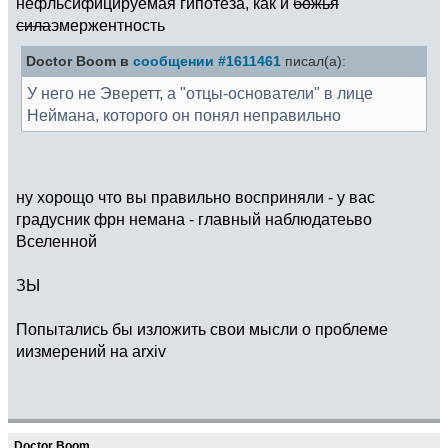
нефльсифицируемая гипотеза, как и
божья
сила
эмержентность
Doctor Boom в
сообщении #1611461
писал(а):
У него не Эверетт, а "отцы-основатели" в лице
Неймана, которого он понял неправильно
ну хорощо что вы правильно восприняли - у вас
градусник фрн немана - главный наблюдатеьво
Вселенной
ЗЫ
Попытались бы изложить свои мысли о проблеме
иизмерений на arxiv
Doctor Boom