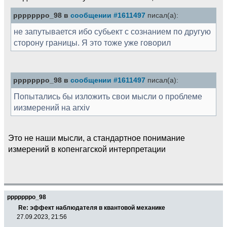
pppppppo_98 в
сообщении #1611497
писал(а):
не запутывается ибо субьект с сознанием по другую
сторону границы. Я это тоже уже говорил
pppppppo_98 в
сообщении #1611497
писал(а):
Попытались бы изложить свои мысли о проблеме
иизмерений на arxiv
Это не наши мысли, а стандартное понимание
измерений в копенгагской интерпретации
pppppppo_98
Re: эффект наблюдателя в квантовой механике
27.09.2023, 21:56