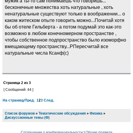
мужик а ты-то сам понимаешь что говоришь...
бесконечные множества хоть натуральные , хоть
ненатуральные существуют только в воображении... о
каком житеском опыте говорить можно...Почитай хотя
бы об отеле Гильберта - а потом подумай это как-это
возможно в любом конечномерном пространстве ,
чтобы собственное подпространство было изоморфно
вмещающему пространству...РПересчитай все
натуральные числа Ксанф(с)
Страница
2
из
3
[ Сообщений: 44 ]
На страницу
Пред.
1
2
3
След.
Список форумов
»
Тематические обсуждения
»
Физика
»
Дискуссионные темы (Ф)
Соглашение о конфиденциальности
|
Общие правила