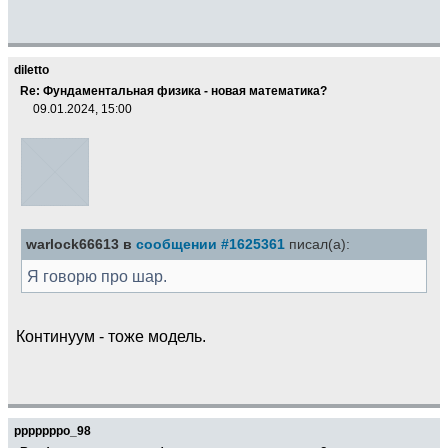
diletto
Re: Фундаментальная физика - новая математика?
09.01.2024, 15:00
warlock66613 в
сообщении #1625361
писал(а):
Я говорю про шар.
Континуум - тоже модель.
pppppppo_98