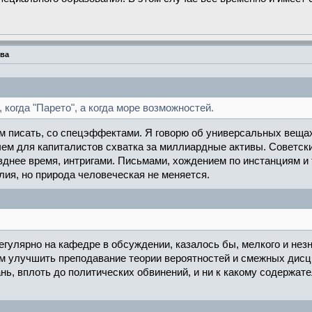
тва
 когда "Парето", а когда море возможностей.
 писать, со спецэффектами. Я говорю об универсальных вещах, 
чем для капиталистов схватка за миллиардные активы. Советски
озднее время, интригами. Письмами, хождением по инстанциям и
лия, но природа человеческая не меняется.
егулярно на кафедре в обсуждении, казалось бы, мелкого и нез
ам улучшить преподавание теории вероятностей и смежных дисц
гань, вплоть до политических обвинений, и ни к какому содержа