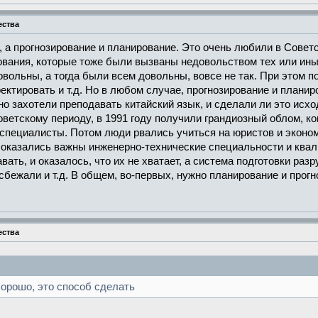
ества
", а прогнозирование и планирование. Это очень любили в Совет
вания, которые тоже были вызваны недовольством тех или иных
овольны, а тогда были всем довольны, вовсе не так. При этом п
ектировать и т.д. Но в любом случае, прогнозирование и планир
 захотели преподавать китайский язык, и сделали ли это исход
ветскому периоду, в 1991 году получили грандиозный облом, к
специалисты. Потом люди рвались учиться на юристов и экономи
 оказались важны инженерно-технические специальности и квал
авать, и оказалось, что их не хватает, а система подготовки ра
сбежали и т.д. В общем, во-первых, нужно планирование и прогн
ества
хорошо, это способ сделать