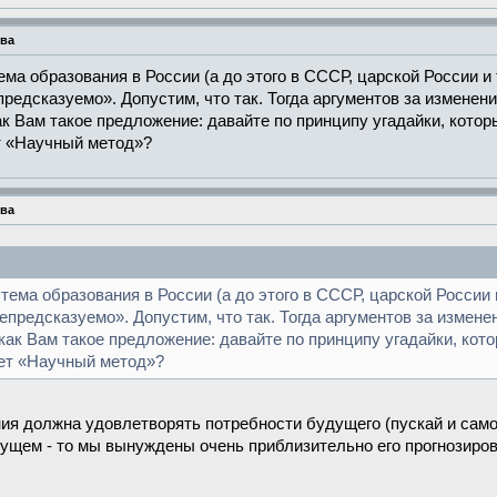
тва
ема образования в России (а до этого в СССР, царской России и 
редсказуемо». Допустим, что так. Тогда аргументов за изменен
ак Вам такое предложение: давайте по принципу угадайки, кото
т «Научный метод»?
тва
тема образования в России (а до этого в СССР, царской России и
епредсказуемо». Допустим, что так. Тогда аргументов за измен
 как Вам такое предложение: давайте по принципу угадайки, ко
ет «Научный метод»?
я должна удовлетворять потребности будущего (пускай и самого 
дущем - то мы вынуждены очень приблизительно его прогнозиров