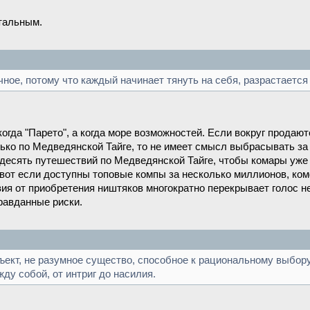
стальным.
чное, потому что каждый начинает тянуть на себя, разрастается
когда "Парето", а когда море возможностей. Если вокруг прода
лько по Медведянской Тайге, то не имеет смысл выбрасывать за 
десять путешествий по Медведянской Тайге, чтобы комары уже 
 вот если доступны топовые компы за несколько миллионов, ко
ия от приобретения ништяков многократно перекрывает голос не 
равданные риски.
бъект, не разумное существо, способное к рациональному выбо
ду собой, от интриг до насилия.