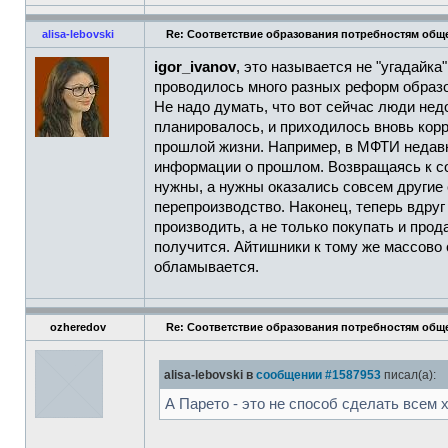
alisa-lebovski
Re: Соответствие образования потребностям общ
igor_ivanov
, это называется не "угадайка
проводилось много разных реформ образо
Не надо думать, что вот сейчас люди нед
планировалось, и приходилось вновь корр
прошлой жизни. Например, в МФТИ недавно
информации о прошлом. Возвращаясь к со
нужны, а нужны оказались совсем другие 
перепроизводство. Наконец, теперь вдруг
производить, а не только покупать и прод
получится. Айтишники к тому же массово 
обламывается.
ozheredov
Re: Соответствие образования потребностям общ
alisa-lebovski в
сообщении #1587953
писал(а):
А Парето - это не способ сделать всем 