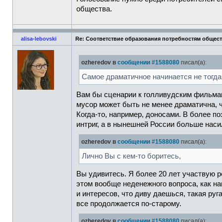
общества.
alisa-lebovski
Re: Соответствие образования потребностям общес
ozheredov в
сообщении #1588080
писал(а):
Самое драматичное начинается не тогда,
Вам бы сценарии к голливудским фильмам
мусор может быть не менее драматична, 
Когда-то, например, доносами. В более п
интриг, а в нынешней России больше наси
ozheredov в
сообщении #1588080
писал(а):
Лично Вы с кем-то боритесь,
Вы удивитесь. Я более 20 лет участвую р
этом вообще неденежного вопроса, как н
и интересов, что диву даешься, такая ру
все продолжается по-старому.
ozheredov в
сообщении #1588080
писал(а):