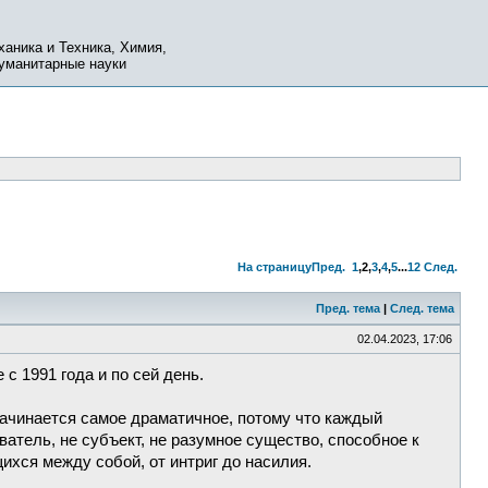
ханика и Техника, Химия,
Гуманитарные науки
На страницу
Пред.
1
,
2
,
3
,
4
,
5
...
12
След.
Пред. тема
|
След. тема
02.04.2023, 17:06
с 1991 года и по сей день.
 начинается самое драматичное, потому что каждый
ватель, не субъект, не разумное существо, способное к
хся между собой, от интриг до насилия.