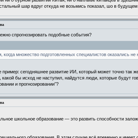
и ни о бурном развитии Китая, ни о наплыве китайцев в здешни
устальный шар вдруг откуда не возьмись показал, шо в будущем
тва
дежно спрогнозировать подобные события?
м, когда множество подготовленных специалистов оказались не
пример: сегодняшнее развитие ИИ, который может точно так же 
, какой бы исход не наступил, найдутся люди, которые будут го
овании и прогнозировании"?
тва
альное школьное образование — это развить способности залож
пециального образования. В этом случае всё временно и имеет 