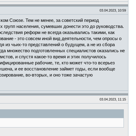
03.04.2023, 10:59
ском Союзе. Тем не менее, за советский период
 групп населения, сумевших донести это до руководства.
оследствия реформ не всегда оказывались такими, как
ование - это совсем иной вид деятельности, чем опросы о
я из чьих-то представлений о будущем, а не из сбора
огда множество подготовленных специалистов оказались не
стов, и спустя какое-то время и этих получилось
ифицированные рабочие, те, кто может что-то всерьез
зрушена, и ее восстановление займет годы, если вообще
озирование, во-вторых, и оно тоже зачастую
03.04.2023, 11:15