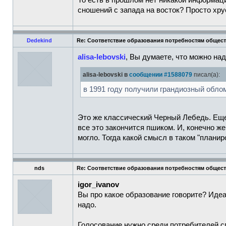
То есть в прошлом нет никакой информаци
сношений с запада на восток? Просто хр
Dedekind
Re: Соответствие образования потребностям общес
alisa-lebovski
, Вы думаете, что можно на
alisa-lebovski в
сообщении #1588079
писал(а):
в 1991 году получили грандиозный обло
Это же классический Черный Лебедь. Еще 
все это закончится пшиком. И, конечно же
могло. Тогда какой смысл в таком "планир
nds
Re: Соответствие образования потребностям общес
igor_ivanov
Вы про какое образование говорите? Иде
надо.
Голосование нужно среди потребителей с