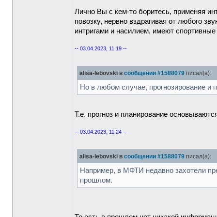
Лично Вы с кем-то боритесь, применяя и
повозку, нервно вздрагивая от любого зв
интригами и насилием, имеют спортивные
-- 03.04.2023, 11:19 --
alisa-lebovski в
сообщении #1588079
писал(а):
Но в любом случае, прогнозирование и 
Т.е. прогноз и планирование основываютс
-- 03.04.2023, 11:24 --
alisa-lebovski в
сообщении #1588079
писал(а):
Например, в МФТИ недавно захотели пре
прошлом.