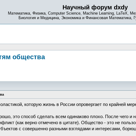
Научный форум dxdy
Математика, Физика, Computer Science, Machine Learning, LaTeX, Ме
Биология и Медицина, Экономика и Финансовая Математика, 
тям общества
тва
оластикой, которую жизнь в России опровергает по крайней мере 
орошо, это способ сделать всем одинаково плохо. После чего и
нфликт (как верно отмечено в цитате). Общество - это не пользо
бъектов с совершенно разными взглядами и интересами, борющи