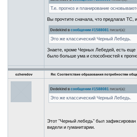
Т.е. прогноз и планирование основывают
Вы прочтите сначала, что предлагал ТС, и
Dedekind в
сообщении #1588081
писал(а):
Это же классический Черный Лебедь.
Знаете, кроме Черных Лебедей, есть еще
было больше ума и способностей к прогно
ozheredov
Re: Соответствие образования потребностям общ
Dedekind в
сообщении #1588081
писал(а):
Это же классический Черный Лебедь.
Этот "Черный лебедь" был зафиксирован р
видели и гуманитарии.