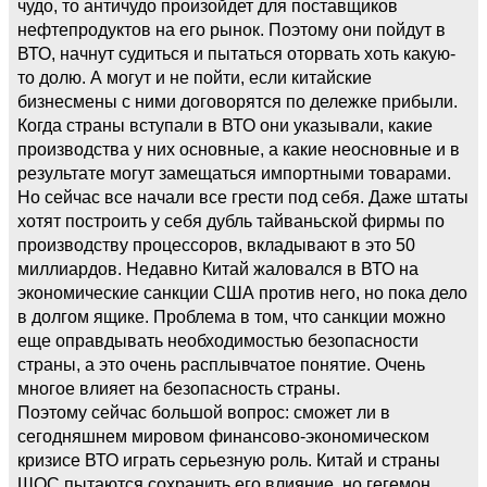
чудо, то античудо произойдет для поставщиков
нефтепродуктов на его рынок. Поэтому они пойдут в
ВТО, начнут судиться и пытаться оторвать хоть какую-
то долю. А могут и не пойти, если китайские
бизнесмены с ними договорятся по дележке прибыли.
Когда страны вступали в ВТО они указывали, какие
производства у них основные, а какие неосновные и в
результате могут замещаться импортными товарами.
Но сейчас все начали все грести под себя. Даже штаты
хотят построить у себя дубль тайваньской фирмы по
производству процессоров, вкладывают в это 50
миллиардов. Недавно Китай жаловался в ВТО на
экономические санкции США против него, но пока дело
в долгом ящике. Проблема в том, что санкции можно
еще оправдывать необходимостью безопасности
страны, а это очень расплывчатое понятие. Очень
многое влияет на безопасность страны.
Поэтому сейчас большой вопрос: сможет ли в
сегодняшнем мировом финансово-экономическом
кризисе ВТО играть серьезную роль. Китай и страны
ШОС пытаются сохранить его влияние, но гегемон