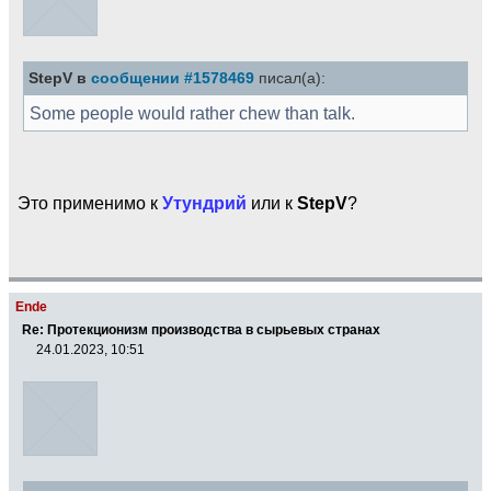
StepV в
сообщении #1578469
писал(а):
Some people would rather chew than talk.
Это применимо к
Утундрий
или к
StepV
?
Ende
Re: Протекционизм производства в сырьевых странах
24.01.2023, 10:51