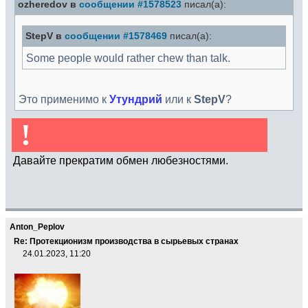
ozheredov в
сообщении #1578523
писал(а):
StepV в
сообщении #1578469
писал(а):
Some people would rather chew than talk.
Это применимо к
Утундрий
или к
StepV
?
!
Давайте прекратим обмен любезностями.
Anton_Peplov
Re: Протекционизм производства в сырьевых странах
24.01.2023, 11:20